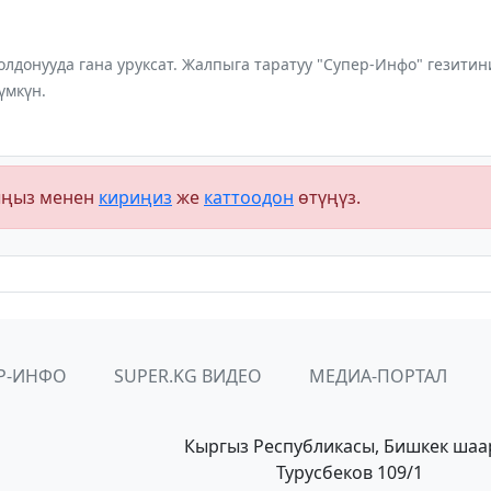
лдонууда гана уруксат. Жалпыга таратуу "Супер-Инфо" гезит
үмкүн.
ыңыз менен
кириңиз
же
каттоодон
өтүңүз.
Р-ИНФО
SUPER.KG ВИДЕО
МЕДИА-ПОРТАЛ
Кыргыз Республикасы, Бишкек шаа
Турусбеков 109/1