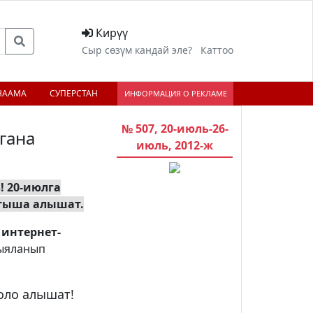
Кирүү
Сыр сөзүм кандай эле?
Каттоо
НААМА
СУПЕРСТАН
ИНФОРМАЦИЯ О РЕКЛАМЕ
№ 507, 20-июль-26-
гана
июль, 2012-ж
! 20-июлга
атыша алышат.
 интернет-
рыяланып
оло алышат!