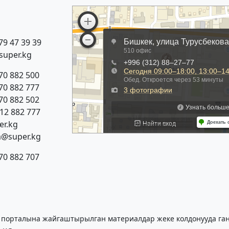
79 47 39 39
super.kg
70 882 500
70 882 777
70 882 502
312 882 777
r.kg
a@super.kg
70 882 707
 порталына жайгаштырылган материалдар жеке колдонууда гана