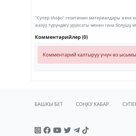
"Супер-Инфо" гезитинин материалдары жеке ко
жазуу түрүндөгү уруксаты менен гана болушу м
Комментарийлер (0)
Комментарий калтыруу үчүн өз ысым
БАШКЫ БЕТ
СОҢКУ КАБАР
СУПЕ