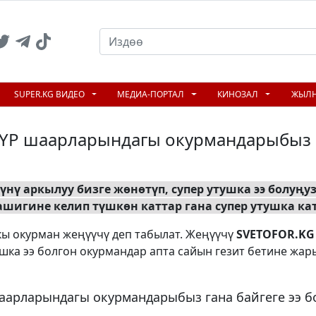
SUPER.KG ВИДЕО
МЕДИА-ПОРТАЛ
КИНОЗАЛ
ЖЫЛ
ҮР шаарларындагы окурмандарыбыз 
йүнү аркылуу бизге жөнөтүп, супер утушка ээ болуңуз
ашигине келип түшкөн каттар гана супер утушка к
чкы окурман жеңүүчү деп табылат. Жеңүүчү
SVETOFOR.KG
тушка ээ болгон окурмандар апта сайын гезит бетине жа
аарларындагы окурмандарыбыз гана байгеге ээ б