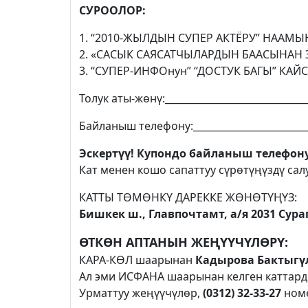
СУРООЛОР:
1. “2010-ЖЫЛДЫН СУПЕР АКТЁРУ” НААМ
2. «САСЫК САЯСАТЧЫЛАРДЫН БААСЫНАН 
3. “СУПЕР-ИНФОнун” “ДОСТУК БАГЫ” КА
Толук аты-жөнү:______________________________
Байланыш телефону:_________________________
Эскертүү! Купондо байланыш телефону
Кат менен кошо сапаттуу сүрөтүңүздү сал
КАТТЫ ТӨМӨНКҮ ДАРЕККЕ ЖӨНӨТҮҢҮЗ:
Бишкек ш.,
Главпочтамт,
а/я 2031
Сурап
ӨТКӨН АПТАНЫН ЖЕҢҮҮЧҮЛӨРҮ
:
КАРА-КӨЛ шаарынан
Кадырова Бактыгү
Ал эми ИСФАНА шаарынан келген каттард
Урматтуу жеңүүчүлөр,
(0312) 32-33-27
ном