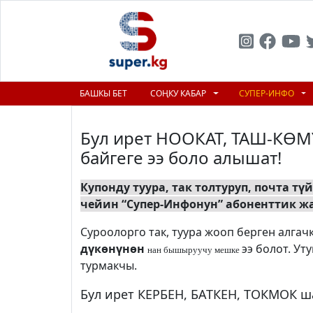
БАШКЫ БЕТ
СОҢКУ КАБАР
СУПЕР-ИНФО
Бул ирет НООКАТ, ТАШ-КӨМ
байгеге ээ боло алышат!
Купонду туура, так толтуруп, почта тү
чейин “Супер-Инфонун” абоненттик ж
Суроолорго так, туура жооп берген алга
дүкөнүнөн
ээ болот. У
нан бышыруучу мешке
турмакчы.
Бул ирет КЕРБЕН, БАТКЕН, ТОКМОК ш