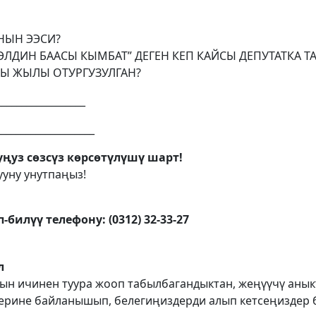
ЫНЫН ЭЭСИ?
ЭЛДИН БААСЫ КЫМБАТ” ДЕГЕН КЕП КАЙСЫ ДЕПУТАТКА Т
ЙСЫ ЖЫЛЫ ОТУРГУЗУЛГАН?
_________________
__________________
ңуз сөзсүз көрсөтүлүшү шарт!
ууну унутпаңыз!
-билүү телефону: (0312) 32-33-27
л
ын ичинен туура жооп табылбагандыктан, жеңүүчү анык
ерине байланышып, белегиңиздерди алып кетсеңиздер 