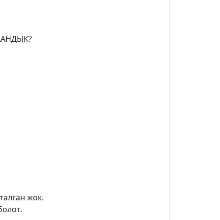
ААНДЫК?
талган жок.
болот.