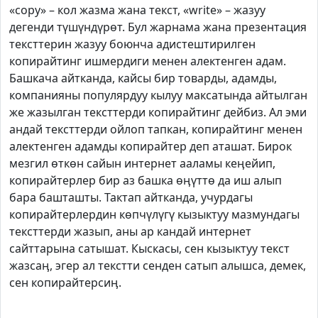
«copy» – кол жазма жана текст, «write» – жазуу
дегенди түшүндүрөт. Бул жарнама жана презентация
тексттерин жазуу боюнча адистештирилген
копирайтинг ишмердиги менен алектенген адам.
Башкача айтканда, кайсы бир товарды, адамды,
компанияны популярдуу кылуу максатында айтылган
же жазылган тексттерди копирайтинг дейбиз. Ал эми
андай тексттерди ойлоп тапкан, копирайтинг менен
алектенген адамды копирайтер деп аташат. Бирок
мезгил өткөн сайын интернет ааламы кеӊейип,
копирайтерлер бир аз башка өӊүттө да иш алып
бара башташты. Тактап айтканда, учурдагы
копирайтерлердин көпчүлүгү кызыктуу мазмундагы
тексттерди жазып, аны ар кандай интернет
сайттарына сатышат. Кыскасы, сен кызыктуу текст
жазсаӊ, эгер ал текстти сенден сатып алышса, демек,
сен копирайтерсиӊ.