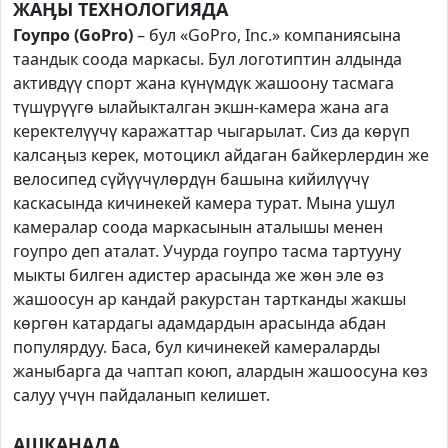
ЖАӉЫ ТЕХНОЛОГИЯДА
Гоупро (GоPro)
– бул «GoPro, Inc.» компаниясына
таандык соода маркасы. Бул логотиптин алдында
активдүү спорт жана күнүмдүк жашоону тасмага
түшүрүүгө ылайыкталган экшн-камера жана ага
керектелүүчү каражаттар чыгарылат. Сиз да көрүп
калсаӊыз керек, мотоцикл айдаган байкерлердин же
велосипед сүйүүчүлөрдүн башына кийилүүчү
каскасында кичинекей камера турат. Мына ушул
камералар соода маркасынын аталышы менен
гоупро деп аталат. Учурда гоупро тасма тартууну
мыкты билген адистер арасында же жөн эле өз
жашоосун ар кандай ракурстан тартканды жакшы
көргөн катардагы адамдардын арасында абдан
популярдуу. Баса, бул кичинекей камераларды
жаныбарга да чаптап коюп, алардын жашоосуна көз
салуу үчүн пайдаланып келишет.
АШКАНАДА