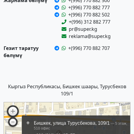
Жарнама бөлүмү
+(996) 770 882 500
+(996) 770 882 777
+(996) 770 882 502
+(996) 312 882 777
pr@super.kg
reklama@super.kg
Гезит таратуу
+(996) 770 882 707
бөлүмү
Кыргыз Республикасы, Бишкек шаары, Турусбеков
109/1