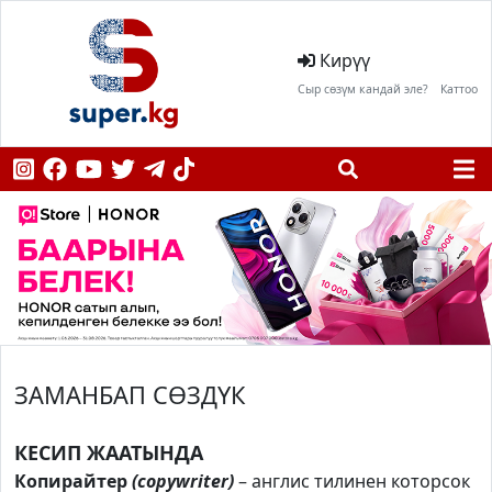
Кирүү
Сыр сөзүм кандай эле?
Каттоо
ЗАМАНБАП СӨЗДҮК
КЕСИП ЖААТЫНДА
Копирайтер
(
copywriter
)
– англис тилинен которсок