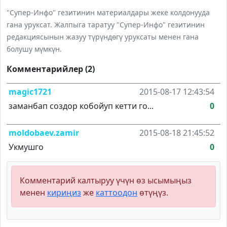
"Супер-Инфо" гезитинин материалдары жеке колдонууда
гана уруксат. Жалпыга таратуу "Супер-Инфо" гезитинин
редакциясынын жазуу түрүндөгү уруксаты менен гана
болушу мүмкүн.
Комментарийлер (2)
magic1721
2015-08-17 12:43:54
заманбап создор кобойуп кетти го...
0
moldobaev.zamir
2015-08-18 21:45:52
Укмушго
0
Комментарий калтыруу үчүн өз ысымыңыз
менен
кириңиз
же
каттоодон
өтүңүз.