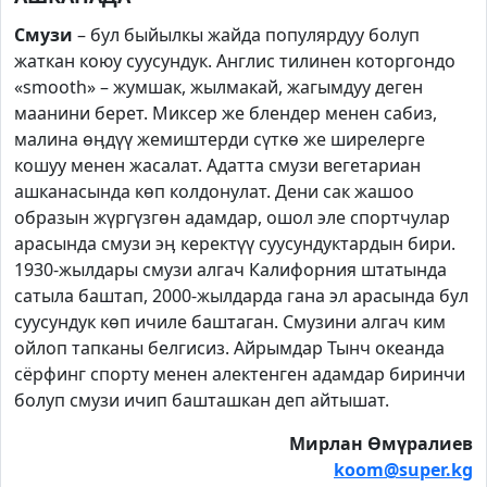
Смузи
– бул быйылкы жайда популярдуу болуп
жаткан коюу суусундук. Англис тилинен которгондо
«smooth» – жумшак, жылмакай, жагымдуу деген
маанини берет. Миксер же блендер менен сабиз,
малина өӊдүү жемиштерди сүткө же ширелерге
кошуу менен жасалат. Адатта смузи вегетариан
ашканасында көп колдонулат. Дени сак жашоо
образын жүргүзгөн адамдар, ошол эле спортчулар
арасында смузи эӊ керектүү суусундуктардын бири.
1930-жылдары смузи алгач Калифорния штатында
сатыла баштап, 2000-жылдарда гана эл арасында бул
суусундук көп ичиле баштаган. Смузини алгач ким
ойлоп тапканы белгисиз. Айрымдар Тынч океанда
сёрфинг спорту менен алектенген адамдар биринчи
болуп смузи ичип башташкан деп айтышат.
Мирлан Өмүралиев
koom@super.kg