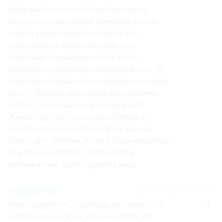
айырмасы жок ошол көргөн нерсең
менен өңүңдө кандай мамилең болсо
ошого көңүл буруп кой деген эле
подсказка да. Эгер кайгылуу түш
көрсөңөр өңүңөрдө сөзсүз күлүп
жыргайсыңар менде ошондой болот. Ит
көргөндө, бирөө менен урушуу кычышуу
болот (балдар арасында) деп ишенем.
Бийик токой көрсөң жамгыр жаайт.
Жылан суу (сел каптап көл болуп) ат
минген жакшы кийим кийген жакшы
болот деп ойлойм. Ал эми бака жумуртка,
ит көргөн жакпайт. Көптөн бери
кызыкканым, эшек тууралуу канд
Mamatov001
2016-10-23 00:11:57
Мен коркунучту тушторду коп корм,1ок
0
жагат коргон. Эгер аЯгына жетпесем