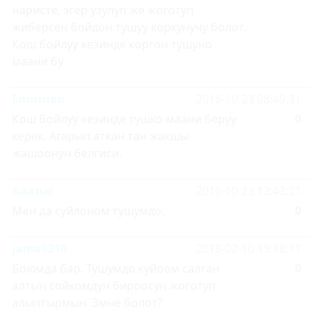
наристе, эгер узулуп же жоготуп
жиберсен бойдон тушуу коркунучу болот.
Кош бойлуу кезинде коргон тушуно
маани бу
Emirulan
2016-10-23 08:49:31
Кош бойлуу кезинде тушко маани беруу
0
керек. Агарып аткан тан жакшы
жашоонун белгиси.
Ananai
2016-10-23 13:43:21
Мен да суйлоном тушумдо.
0
jama9210
2018-02-10 19:18:11
Боюмда бар. Тушумдо куйоом салган
0
алтын сойкомдун бироосун жоготуп
алыптырмын. Эмне болот?