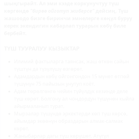
шыңгырайт. Ал эми кээде коркунучтуу түш
көргөндө
"бирөө ойготуп жиберсе"
дейсиң. Түш
жашоодо бизге биринчи эмнелерге көңүл буруу
керек экендигин кабарлап турарын көбү биле
бербейт.
ТҮШ ТУУРАЛУУ КЫЗЫКТАР
Илимий фактыларга таянсак, жаш өткөн сайын
түштүн да түзүлүшү өзгөрөт.
Адамдардын көбү ойгонгондон 15 мүнөт өтпөй
түшүнүн 75 пайызын унутуп коёт.
Адам төрөлгөнгө чейин түйүлдүк кезинде деле
түш көрөт. Болгону ал чоңдордун түшүнөн кыйла
айырмаланып турат.
Мырзалар түшүндө эркектерди көп түш көрсө,
айымдар экөөнүн образдарын алмак-салмак
көрөт.
Жаныбарлар дагы түш көрүшөт. Атүгүл