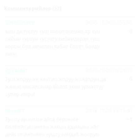
Комментарийлер (52)
Toktoshova
2016-10-20 03:55:56
мен да тустуу туш корот экемин ар кун
0
сайын туркун тустогу кийимдерди туш
кором бул эмнеден кабар берет болду
экен
AykaMer
2016-10-20 09:29:03
Туш жоруу же кантип жоруу жолдорун да
0
жазып чыгарсанар болот экен урматтуу
супер инфо!
Rinat91
2016-10-20 13:13:36
Тушту ар кимге айта бергенге
+1
болбойт,ишенген жакын адамына айт
дейт го.Анткени тушту кандай жооруп