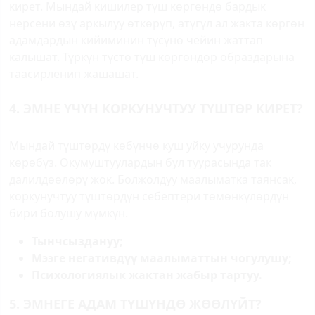
кирет. Мындай кишилер түш көргөндө бардык
нерсени өзү аркылуу өткөрүп, атүгүл ал жакта көргөн
адамдардын кийиминин түсүнө чейин жаттап
калышат. Түркүн түстө түш көргөндөр образдарына
таасирленип жашашат.
4. ЭМНЕ ҮЧҮН КОРКУНУЧТУУ ТҮШТӨР КИРЕТ?
Мындай түштөрдү көбүнчө куш уйку учурунда
көрөбүз. Окумуштуулардын бул туурасында так
далилдөөлөрү жок. Болжолдуу маалыматка таянсак,
коркунучтуу түштөрдүн себептери төмөнкүлөрдүн
бири болушу мүмкүн.
Тынчсыздануу;
Мээге негативдүү маалыматтын чогулушу;
Психологиялык жактан жабыр тартуу.
5. ЭМНЕГЕ АДАМ ТҮШҮНДӨ ЖӨӨЛҮЙТ?