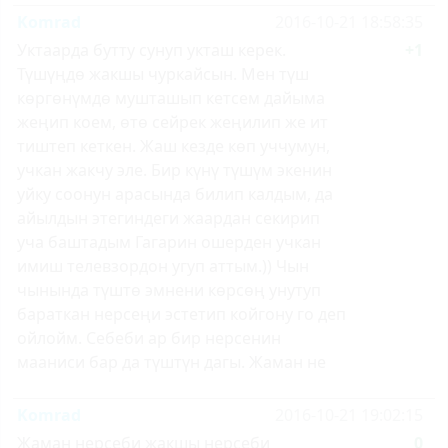
Komrad
2016-10-21 18:58:35
Уктаарда бутту сунуп укташ керек.
+1
Түшүңдө жакшы чуркайсын. Мен түш
көргөнүмдө мушташып кетсем дайыма
жеңип коем, өтө сейрек жеңилип же ит
тиштеп кеткен. Жаш кезде көп уччумун,
учкан жакчу эле. Бир күнү түшүм экенин
уйку соонун арасында билип калдым, да
айылдын этегиндеги жаардан секирип
уча баштадым Гагарин ошерден учкан
имиш телевзордон угуп аттым.)) Чын
чынында түштө эмнени көрсөң унутуп
бараткан нерсеңи эстетип койгону го деп
ойлойм. Себеби ар бир нерсенин
мааниси бар да түштүн дагы. Жаман не
Komrad
2016-10-21 19:02:15
Жаман нерсеби жакшы нерсеби
0