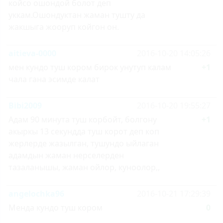
койсо ошондой болот деп
уккам.Ошондуктан жаман тушту да
жакшыга жооруп койгон он.
aitieva-0000
2016-10-20 14:05:26
мен кундо туш кором бирок унутуп калам
+1
чала гана эсимде калат
Bibi2009
2016-10-20 19:55:27
Адам 90 минута туш корбойт, болгону
+1
акыркы 13 секундда туш корот деп коп
жерлерде жазылган, тушундо ыйлаган
адамдын жаман нерселерден
тазаланышы, жаман ойлор, куноолор,,
angelochka96
2016-10-21 17:29:39
Менда кундо туш кором
0