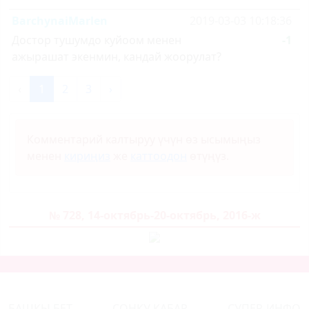
BarchynaiMarlen
2019-03-03 10:18:36
Достор тушумдо куйоом менен
-1
ажырашат экенмин, кандай жоорулат?
‹
1
2
3
›
Комментарий калтыруу үчүн өз ысымыңыз
менен
кириңиз
же
каттоодон
өтүңүз.
№ 728, 14-октябрь-20-октябрь, 2016-ж
БАШКЫ БЕТ
СОҢКУ КАБАР
СУПЕР-ИНФО