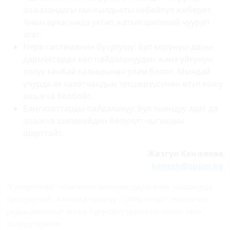
ашказандагы кычкылдыкты көбөйтүп жиберет.
Анын аркасында уктап жатып шилекей чууруп
агат.
Нерв системинин бузулушу: Бул көрүнүш дары-
дармектерди көп пайдалануудан жана уйкунун
толук канбай калышынан улам болот. Мындай
учурда ак халатчандын текшерүүсүнөн өтүп коюу
ашыкча болбойт.
Баңгизаттарды пайдалануу: Бул зыяндуу адат да
ашыкча шилекейдин бөлүнүп чыгышын
шарттайт.
Жазгүл Кенжеева
kenesh@super.kg
"Супер-Инфо" гезитинин материалдары жеке колдонууда
гана уруксат. Жалпыга таратуу "Супер-Инфо" гезитинин
редакциясынын жазуу түрүндөгү уруксаты менен гана
болушу мүмкүн.