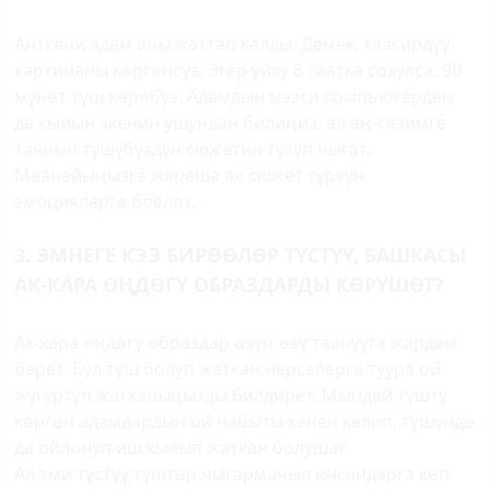
Анткени адам аны жаттап калды. Демек, таасирдүү
картинаны көргөнсүз. Эгер уйку 8 саатка созулса, 90
мүнөт түш көрөбүз. Адамдын мээси компьютерден
да кыйын экенин ушундан билиңиз, ал аң-сезимге
таянып түшүбүздүн сюжетин түзүп чыгат.
Маанайыңызга жараша ал сюжет түркүн
эмоцияларга боёлот.
3. ЭМНЕГЕ КЭЭ БИРӨӨЛӨР ТҮСТҮҮ, БАШКАСЫ
АК-КАРА ӨҢДӨГҮ ОБРАЗДАРДЫ КӨРҮШӨТ?
Ак-кара өңдөгү образдар өзүн-өзү таанууга жардам
берет. Бул түш болуп жаткан нерселерге туура ой
жүгүртүп жатканыңызды билдирет. Мындай түштү
көргөн адамдардын ой чабыты кенен келип, түшүндө
да ойлонуп иш кылып жаткан болушат.
Ал эми түстүү түштөр чыгармачыл инсандарга көп