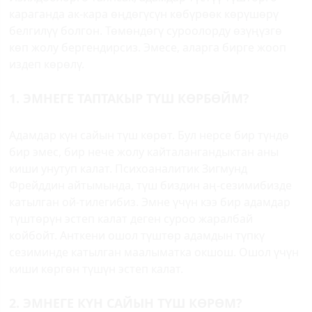
караганда ак-кара өңдөгүсүн көбүрөөк көрүшөрү
белгилүү болгон. Төмөндөгү суроолорду өзүңүзгө
көп жолу бергендирсиз. Эмесе, аларга бирге жооп
издеп көрөлү.
1. ЭМНЕГЕ ТАПТАКЫР ТҮШ КӨРБӨЙМ?
Адамдар күн сайын түш көрөт. Бул нерсе бир түндө
бир эмес, бир нече жолу кайталангандыктан аны
киши унутуп калат. Психоаналитик Зигмунд
Фрейддин айтымында, түш биздин аң-сезимибизде
катылган ой-тилегибиз. Эмне үчүн кээ бир адамдар
түштөрүн эстеп калат деген суроо жаралбай
койбойт. Анткени ошол түштөр адамдын түпкү
сезиминде катылган маалыматка окшош. Ошол үчүн
киши көргөн түшүн эстеп калат.
2. ЭМНЕГЕ КҮН САЙЫН ТҮШ КӨРӨМ?