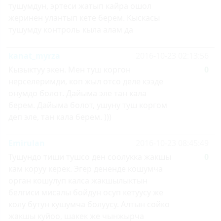
тушумдун, эртеси жатып кайра ошол
жеринен улантып кете берем. Кыскасы
тушумду контроль кыла алам да
kanat_myrza
2016-10-23 02:13:56
Кызыктуу экен. Мен туш коргон
0
нерселеримди, коп жыл отсо деле кээде
онумдо болот. Дайыма эле тан кала
берем. Дайыма болот, ушуну туш коргом
деп эле, тан кала берем. )))
Emirulan
2016-10-23 08:45:49
Тушундо тиши тушсо ден соолукка жакшы
0
кам коруу керек. Эгер дененде кошумча
орган кошулуп калса жакшылыктын
белгиси мисалы бойдун осуп кетуусу же
колу бутун кушумча болуусу. Алтын сойко
жакшы куйоо, шакек же чынжырча