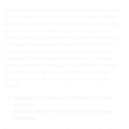
Кээ бир адамдар уктап жатып сүйлөп, бирөө менен
урушуп, күлүп, атүгүл көзүнөн жаш чыгып ыйлайт.
Кээ бирөө оозун ачып уктагандыктан ооз көңдөйү
кургап кетет. Аны нымдаш үчүн чалпылдаган үн
чыгарат. Көп учурда наристелер эмчек сүтүн эмип
жаткандай оозун кыбыратышат. Ал убакта түшүнө
упчу же эненин сүтү кирип жаткан болот. Ал эми
чоңдордо бул көрүнүш генетикалык эс-тутумдун
аркасында жүрөт. Ошондо чоңдор образ аркылуу
бала кезине кайтып барышат. Айрым адамдар
түшүндө онтойт. Буга эки нерсе себеп болушу
мүмкүн:
Алдыда бир жамандык болору жөнүндө
эскертүү;
Кычкылтектин жетишпестиги же жүрөк
оорулары.