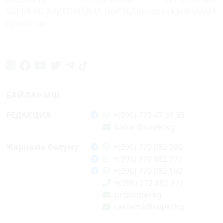
SUPER.KG ВИДЕО
МЕДИА-ПОРТАЛ
Кинозал
ЖЫЛНААМА
Суперстан
БАЙЛАНЫШ
РЕДАКЦИЯ
+(996) 779 47 39 39
kabar@super.kg
Жарнама бөлүмү
+(996) 770 882 500
+(996) 770 882 777
+(996) 770 882 502
+(996) 312 882 777
pr@super.kg
reklama@super.kg