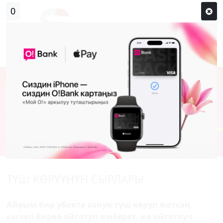
Кирүү
Сыр сөзүм кандай эле?
Каттоо
ТҮШ КӨРҮҮНҮН СЫРЛАРЫ
Айрым бир убакта сонун түш көрүп жатсаң
кычап бирөө ойготуп жиберет, же ойготкуч