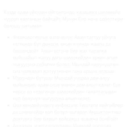
Кээде адам уйкудан ойгонгондо жаздыкка шилекейи
чууруп калганын байкайт. Мунун бир нече себептери
болушу ыктымал.
Физиологиялык өзгөчөлүк: Адам таттуу уйкуга
кеткенде бүт денеси, анын ичинде жаагы да
бошоңдойт. Анын үстүнө бир жак тарапка
кыйшайып жатуу дагы шилекейдин эркин агып
чыгуусуна себепчи болот. Мындай көрүнүштөн
сиз чалкалап жатуу менен гана арыла аласыз.
Мурундун бүтүшү: Мындай учурда дем алуу
кыйындап, адам оозу менен дем алып калат. Бул
нерсе өз кезегинде шилекейдин талаптагыдан
көп бөлүнүп чыгуусуна алып келет.
Ооз көңдөйүндөгү инфекция: Тиштеги көйгөйлөр
да шилекейди көп бөлүп чыгарат. Андыктан тиш
доктурга бир барып койсоңуз ашыкча болбойт.
Ашказан, ичеги оорулары: Мындай оорулар