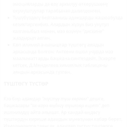
эмоцияларды да өзү аркылуу өткөрүшкөнү
окумуштуулар тарабынан далилденген.
Түшүбүздөгү бейтааныш адамдарды жашообузда
кезиктиргенбиз. Алардын жүзүн биз унутуп
калганыбыз менен, мээ өзүнүн "дискине"
жаздырып алган.
Көп илимий ачылыштар түштөгү аяндын
аркасында болгон. Анткени ошол учурда мээ
маалыматтарды башкача синтездейт. Эскерте
кетсек, Д.Менделеев химиялык таблицаны
аяндын аркасында түзгөн.
ТҮШТӨГҮ ТҮСТӨР
Кээ бир адамдар
"түстүү түш көргөм"
дешсе,
башкалары
"ак-кара өңдөгү түштөр кирет"
деп
ишенимдүү айта алышат. Ар кандай өңдөгү
түштөрдүн кириши адамдын мүнөзүнөн кабар берет.
Изилдөөлөргө таянсак, адамдар түстүү түштөргө