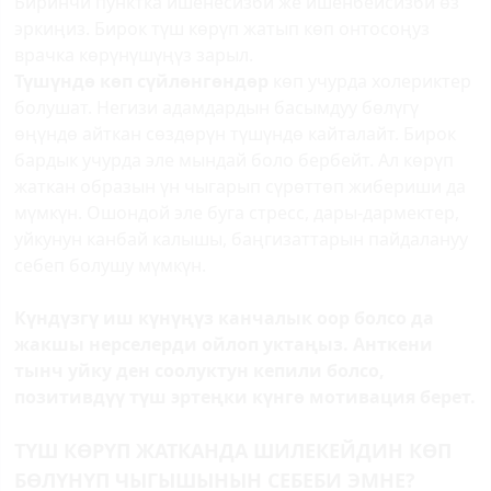
Биринчи пунктка ишенесизби же ишенбейсизби өз
эркиңиз. Бирок түш көрүп жатып көп онтосоңуз
врачка көрүнүшүңүз зарыл.
Түшүндө көп сүйлөнгөндөр
көп учурда холериктер
болушат. Негизи адамдардын басымдуу бөлүгү
өңүндө айткан сөздөрүн түшүндө кайталайт. Бирок
бардык учурда эле мындай боло бербейт. Ал көрүп
жаткан образын үн чыгарып сүрөттөп жибериши да
мүмкүн. Ошондой эле буга стресс, дары-дармектер,
уйкунун канбай калышы, баңгизаттарын пайдалануу
себеп болушу мүмкүн.
Күндүзгү иш күнүңүз канчалык оор болсо да
жакшы нерселерди ойлоп уктаңыз. Анткени
тынч уйку ден соолуктун кепили болсо,
позитивдүү түш эртеңки күнгө мотивация берет.
ТҮШ КӨРҮП ЖАТКАНДА ШИЛЕКЕЙДИН КӨП
БӨЛҮНҮП ЧЫГЫШЫНЫН СЕБЕБИ ЭМНЕ?