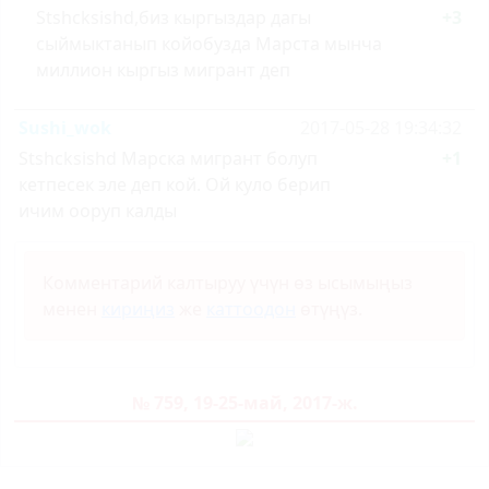
Stshcksishd,биз кыргыздар дагы
+3
сыймыктанып койобузда Марста мынча
миллион кыргыз мигрант деп
Sushi_wok
2017-05-28 19:34:32
Stshcksishd Марска мигрант болуп
+1
кетпесек эле деп кой. Ой куло берип
ичим ооруп калды
Комментарий калтыруу үчүн өз ысымыңыз
менен
кириңиз
же
каттоодон
өтүңүз.
№ 759, 19-25-май, 2017-ж.