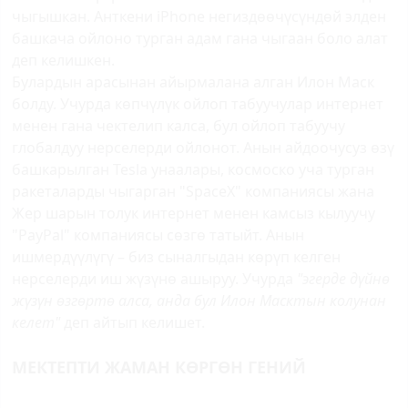
чыгышкан. Анткени iPhone негиздөөчүсүндөй элден
башкача ойлоно турган адам гана чыгаан боло алат
деп келишкен.
Булардын арасынан айырмалана алган Илон Маск
болду. Учурда көпчүлүк ойлоп табуучулар интернет
менен гана чектелип калса, бул ойлоп табуучу
глобалдуу нерселерди ойлонот. Анын айдоочусуз өзү
башкарылган Теsla унаалары, космоско уча турган
ракеталарды чыгарган "SpaceХ" компаниясы жана
Жер шарын толук интернет менен камсыз кылуучу
"PayPal" компаниясы сөзгө татыйт. Анын
ишмердүүлүгү – биз сыналгыдан көрүп келген
нерселерди иш жүзүнө ашыруу. Учурда
"эгерде дүйнө
жүзүн өзгөртө алса, анда бул Илон Масктын колунан
келет"
деп айтып келишет.
МЕКТЕПТИ ЖАМАН КӨРГӨН ГЕНИЙ