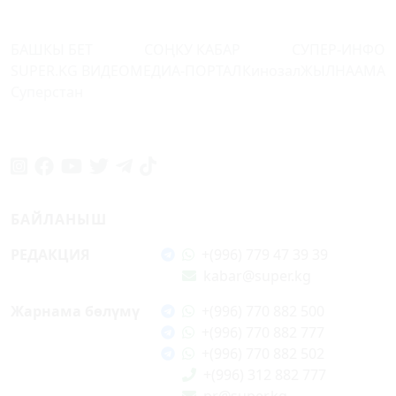
БАШКЫ БЕТ
СОҢКУ КАБАР
СУПЕР-ИНФО
SUPER.KG ВИДЕО
МЕДИА-ПОРТАЛ
Кинозал
ЖЫЛНААМА
Суперстан
БАЙЛАНЫШ
РЕДАКЦИЯ
+(996) 779 47 39 39
kabar@super.kg
Жарнама бөлүмү
+(996) 770 882 500
+(996) 770 882 777
+(996) 770 882 502
+(996) 312 882 777