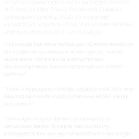
үй-бүлөсү экинчи планга калып калгандай. Анткени
ал 2 жолу үйлөнүп, 2 жолу ажырашкан. Биринчи
жубайынан 5 уулу бар. АКШнын жылдыздуу
мырзаларын толуктаган Илон Маск учурда Голливуд
актрисасы Эмбер Хёрд менен мамиледе.
"Чынында көп акча табам деп ойлогон эмесмин.
Мен үчүн ижара акысын жаба турган, тамак-
ашка жете турган акча жетиштүү эле.
Жыйынтыгында менин күткөнүм көп эселеп
кайтты".
"Ракета курууда өзгөчөлүктөр деле жок. Болгону
баштапкы ракета куруучулар аны аябай начар
жасашкан".
"Мага дүйнөнү өзгөрткөн долбоорлорго
катышкан жагат. Буларга мен космосту,
интернетти кошом. Бул адамзаттын жашоосун