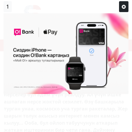
0
Кирүү
Сыр сөзүм кандай эле?
Каттоо
ИЛОН МАСК АДАМЗАТТЫ МАРСКА
ЖАШАТАТ
Көпчүлүктүн кыял, ойлорунда болуп келген
нерселер бул адам үчүн реалдуу. Ал үчүн ишке
ашпаган нерсе жоктой сезилет. Өзү башкарыла
турган унаа, космоско уча турган ракеталар, Жер
шарын толук акысыз интернет менен камсыз
кылуу... Ооба, бул ойлоп табуучунун аткарып
жаткан иштеринин бир чети гана. Дүйнөнү