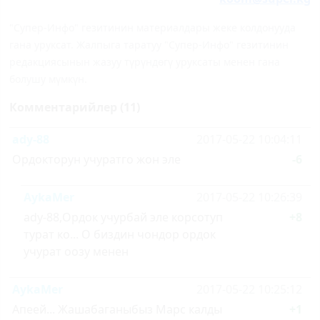
"Супер-Инфо" гезитинин материалдары жеке колдонууда
гана уруксат. Жалпыга таратуу "Супер-Инфо" гезитинин
редакциясынын жазуу түрүндөгү уруксаты менен гана
болушу мүмкүн.
Комментарийлер (11)
ady-88
2017-05-22 10:04:11
Ордокторун учуратго жон эле
-6
AykaMer
2017-05-22 10:26:39
ady-88,Ордок учурбай эле корсотуп
+8
турат ко... О биздин чондор ордок
учурат оозу менен
AykaMer
2017-05-22 10:25:12
Апеей... Жашабаганыбыз Марс калды
+1