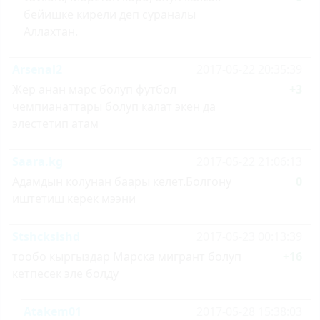
бейишке кирели деп сураналы
Аллахтан.
Arsenal2
2017-05-22 20:35:39
Жер анан марс болуп футбол
+3
чемпианаттары болуп калат экен да
элестетип атам
Saara.kg
2017-05-22 21:06:13
Адамдын колунан баары келет.Болгону
0
иштетиш керек мээни
Stshcksishd
2017-05-23 00:13:39
тообо кыргыздар Марска мигрант болуп
+16
кетпесек эле болду
Atakem01
2017-05-28 15:38:03