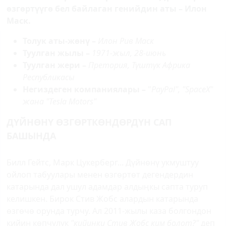
өзгөртүүгө бел байлаган генийдин аты – Илон
Маск.
Толук аты-жөнү –
Илон Рив Маск
Туулган жылы –
1971-жыл, 28-июнь
Туулган жери –
Претория, Түштүк Африка
Республикасы
Негиздеген компаниялары –
"
PayPal", "SpaceХ"
жана "Теsla Motors"
ДҮЙНӨНҮ ӨЗГӨРТКӨНДӨРДҮН САП
БАШЫНДА
Билл Гейтс, Марк Цукерберг... Дүйнөнү укмуштуу
ойлоп табуулары менен өзгөртөт дегендердин
катарында дал ушул адамдар алдыңкы сапта туруп
келишкен. Бирок Стив Жобс алардын катарында
өзгөчө орунда турчу. Ал 2011-жылы каза болгондон
кийин көпчүлүк
"кийинки Стив Жобс ким болот?"
деп