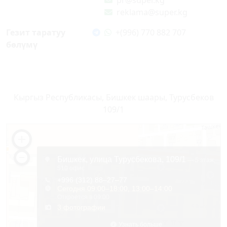
pr@super.kg
reklama@super.kg
Гезит таратуу
+(996) 770 882 707
бөлүмү
Кыргыз Республикасы, Бишкек шаары, Турусбеков
109/1