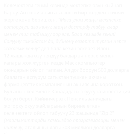
Келечектеги гений кезинде мектепке өзүн кыйнап
барчу. Анткени анын ата-энеси бир жерден экинчи
жерге көчө беришкен.
"Мага улам жаңы мектепке
которулуп, ага көнүү, жаңы досторду табуу, алар
менен тил табышуу оор эле. Бала кезимде гений
болууну самабасам да, дүйнөнү өзгөртө турган нерсе
жасагым келчү"
деп бала кезин эскерет Илон.
12 жашында өзү теңдүү балдар эч нерсе менен
капары жок жүргөн кезде Маск компьютер
оюндарын ойлоп тапкан. Ал долбоорун 500 долларга
баалаган өспүрүм сатыктан түшкөн акчаны
фармацевттик компаниянын акциясына короткон.
Бул анын келечекте Канададагы окуусуна инвестиция
болуп берет. Кийинчерээк Пенсильваниядагы
жогорку окуу жайларынын бирине өткөн
келечектеги ойлоп табуучу 23 жашында "Zip 2"
(маалыматтарды камсыздоо программалары менен
иштечү)
аталышындагы 308 миллион долларга