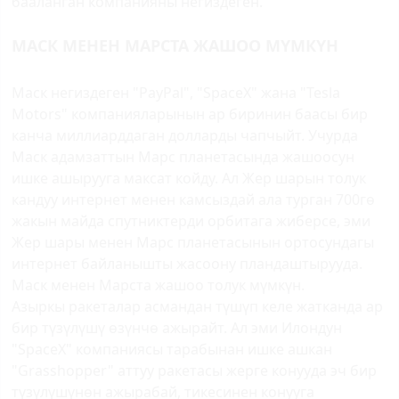
бааланган компанияны негиздеген.
МАСК МЕНЕН МАРСТА ЖАШОО МҮМКҮН
Маск негиздеген "PayPal", "SpaceХ" жана "Теsla
Motors" компанияларынын ар биринин баасы бир
канча миллиарддаган долларды чапчыйт. Учурда
Маск адамзаттын Марс планетасында жашоосун
ишке ашырууга максат койду. Ал Жер шарын толук
кандуу интернет менен камсыздай ала турган 700гө
жакын майда спутниктерди орбитага жиберсе, эми
Жер шары менен Марс планетасынын ортосундагы
интернет байланышты жасоону пландаштырууда.
Маск менен Марста жашоо толук мүмкүн.
Азыркы ракеталар асмандан түшүп келе жатканда ар
бир түзүлүшү өзүнчө ажырайт. Ал эми Илондун
"SpaceХ" компаниясы тарабынан ишке ашкан
"Grasshopper" аттуу ракетасы жерге конууда эч бир
түзүлүшүнөн ажырабай, тикесинен конууга