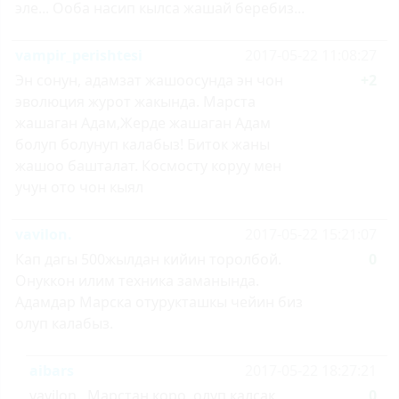
эле... Ооба насип кылса жашай беребиз...
vampir_perishtesi
2017-05-22 11:08:27
Эн сонун, адамзат жашоосунда эн чон
+2
эволюция журот жакында. Марста
жашаган Адам,Жерде жашаган Адам
болуп болунуп калабыз! Биток жаны
жашоо башталат. Космосту коруу мен
учун ото чон кыял
vavilon.
2017-05-22 15:21:07
Кап дагы 500жылдан кийин торолбой.
0
Онуккон илим техника заманында.
Адамдар Марска отурукташкы чейин биз
олуп калабыз.
aibars
2017-05-22 18:27:21
vavilon., Марстан коро, олуп калсак
0