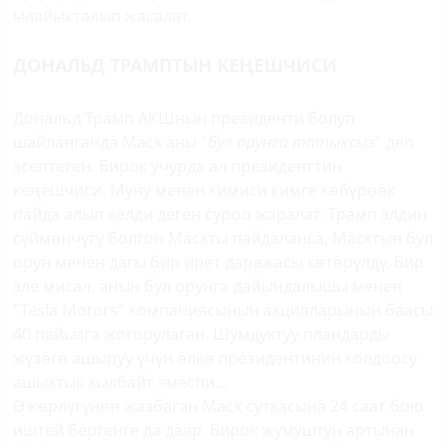
ылайыкталып жасалат.
ДОНАЛЬД ТРАМПТЫН КЕҢЕШЧИСИ
Дональд Трамп АКШнын президенти болуп
шайланганда Маск аны "
бул орунга татыксыз
" деп
эсептеген. Бирок учурда ал президенттин
кеңешчиси. Муну менен кимиси кимге көбүрөөк
пайда алып келди деген суроо жаралат. Трамп элдин
сүймөнчүгү болгон Маскты пайдаланса, Масктын бул
орун менен дагы бир ирет даражасы көтөрүлдү. Бир
эле мисал, анын бул орунга дайындалышы менен
"Tesla Motors" компаниясынын акцияларынын баасы
40 пайызга жогорулаган. Шумдуктуу пландарды
жүзөгө ашыруу үчүн өлкө президентинин колдоосу
ашыктык кылбайт эмеспи...
Өжөрлүгүнөн жазбаган Маск суткасына 24 саат бою
иштей бергенге да даяр. Бирок жумуштун артынан