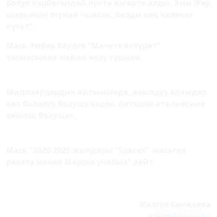
болуп көрбөгөндөй нукта өзгөртө алды. Эми Жер
шарынын огунан чыксак, бизди кең келечек
күтөт".
Маск Эмбер Хёрдго "Мачете өлтүрөт"
тасмасынан кийин көзү түшкөн.
Миллиардердин айтымында, акылдуу адамдар
көп балалуу болушу керек. Анткени ата-энесине
окшош болушат.
Маск "2020-2025-жылдары "SpaceX" жасаган
ракета менен Марска учабыз" дейт.
Жазгүл Кенжеева
koom@super.kg