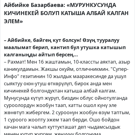
Айбийке Базарбаева: «МУРУНКУСУНДА
КИЧИНЕКЕЙ БОЛУП КАТЫША АЛБАЙ КАЛГАН
ЭЛЕМ»
– Айбийке, байгең кут болсун! Өзүң тууралуу
маалымат берип, кантип бул утушка катышып
калганыңды айтып берсең...
– Рахмат! Мен 16 жаштамын, 10-классты аяктап, азыр
каникулдамын. Жакшы окуйм, отличникмин. "Супер-
Инфо" гезитинин 10 жылдык мааракесинде да ушул
сыяктуу оюн-утуш өткөрүлүп, бирок анда мен
кичинекей болгондуктан катыша албай калгам.
Мунусунда күтүп жүрүп, биздин облус ойнотулганда
суроолордун жообун таап, катты ошол күнү эле
жөнөтүп жибергем. 2 суроонун жообун өзүм таптым,
1 суроого жоопту эжем таап берди. Ошо бойдон
качан мага чалып куттукташат деп чыдамсыздык
менен күтүп жүргөм, жеңүүчү болгонума