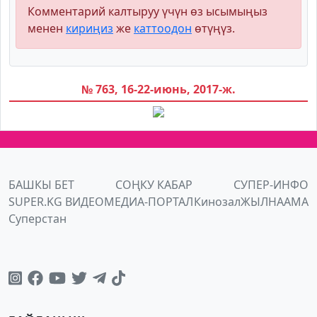
Комментарий калтыруу үчүн өз ысымыңыз
менен
кириңиз
же
каттоодон
өтүңүз.
№ 763, 16-22-июнь, 2017-ж.
БАШКЫ БЕТ
СОҢКУ КАБАР
СУПЕР-ИНФО
SUPER.KG ВИДЕО
МЕДИА-ПОРТАЛ
Кинозал
ЖЫЛНААМА
Суперстан