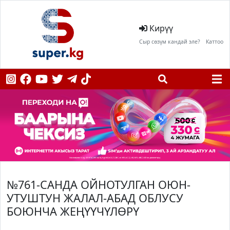
Кирүү
Сыр сөзүм кандай эле?
Каттоо
№761-САНДА ОЙНОТУЛГАН ОЮН-
УТУШТУН ЖАЛАЛ-АБАД ОБЛУСУ
БОЮНЧА ЖЕҢҮҮЧҮЛӨРҮ