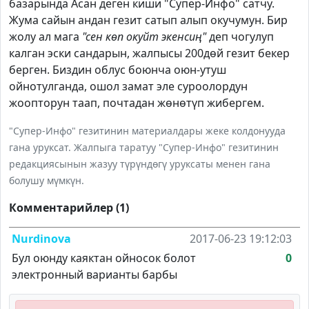
базарында Асан деген киши "Супер-Инфо" сатчу.
Жума сайын андан гезит сатып алып окучумун. Бир
жолу ал мага
"сен көп окуйт экенсиң"
деп чогулуп
калган эски сандарын, жалпысы 200дөй гезит бекер
берген. Биздин облус боюнча оюн-утуш
ойнотулганда, ошол замат эле суроолордун
жоопторун таап, почтадан жөнөтүп жибергем.
"Супер-Инфо" гезитинин материалдары жеке колдонууда
гана уруксат. Жалпыга таратуу "Супер-Инфо" гезитинин
редакциясынын жазуу түрүндөгү уруксаты менен гана
болушу мүмкүн.
Комментарийлер (1)
Nurdinova
2017-06-23 19:12:03
Бул оюнду каяктан ойносок болот
0
электронный варианты барбы