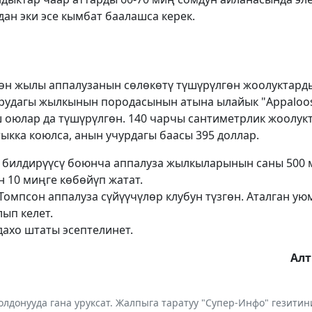
ан эки эсе кымбат баалашса керек.
өн жылы аппалузанын сөлөкөтү түшүрүлгөн жоолуктарды
орудагы жылкынын породасынын атына ылайык "Appaloos
 оюлар да түшүрүлгөн. 140 чарчы сантиметрлик жоолукт
ыкка коюлса, анын учурдагы баасы 395 доллар.
н билдирүүсү боюнча аппалуза жылкыларынын саны 500 
 10 миңге көбөйүп жатат.
омпсон аппалуза сүйүүчүлөр клубун түзгөн. Аталган ую
ып келет.
ахо штаты эсептелинет.
Ал
лдонууда гана уруксат. Жалпыга таратуу "Супер-Инфо" гезит