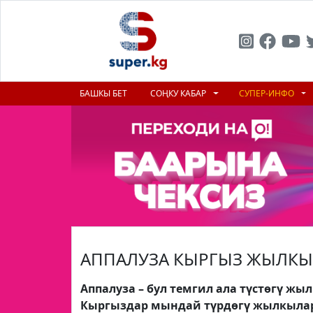
БАШКЫ БЕТ
СОҢКУ КАБАР
СУПЕР-ИНФО
АППАЛУЗА КЫРГЫЗ ЖЫЛКЫ
Аппалуза – бул темгил ала түстөгү жыл
Кыргыздар мындай түрдөгү жылкылар