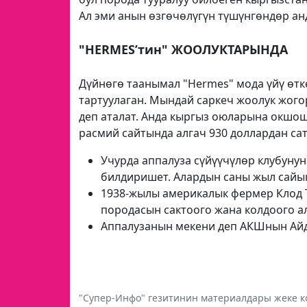
Ал эми анын өзгөчөлүгүн түшүнгөндөр анд
"HERMES’тин" ЖООЛУКТАРЫНДА
Дүйнөгө таанымал "Hermes" мода үйү өтк
тартуулаган. Мындай саркеч жоолук жог
деп аталат. Анда кыргыз оюларына окшош
расмий сайтында алгач 930 доллардан сат
Учурда аппалуза сүйүүчүлөр клубуну
билдиришет. Алардын саны жыл сайын
1938-жылы америкалык фермер Клод Т
породасын сактоого жана колдоого ал
Аппалузанын мекени деп АКШнын Айд
"Супер-Инфо" гезитинин материалдары жеке ко