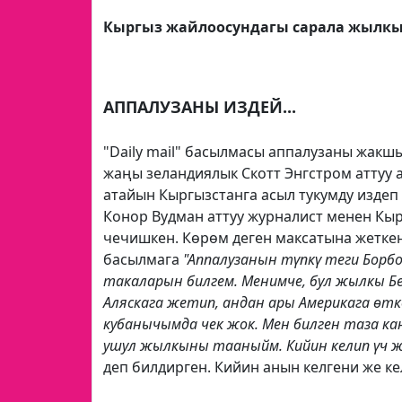
Кыргыз жайлоосундагы сарала жылкы
АППАЛУЗАНЫ ИЗДЕЙ...
"Daily mail" басылмасы аппалузаны жакш
жаңы зеландиялык Скотт Энгстром аттуу
атайын Кыргызстанга асыл тукумду издеп 
Конор Вудман аттуу журналист менен Кыр
чечишкен. Көрөм деген максатына жеткен
басылмага
"Аппалузанын түпкү теги Борбо
такаларын билгем. Менимче, бул жылкы Б
Аляскага жетип, андан ары Америкага өтк
кубанычымда чек жок. Мен билген таза кан
ушул жылкыны тааныйм. Кийин келип үч ж
деп билдирген. Кийин анын келгени же к