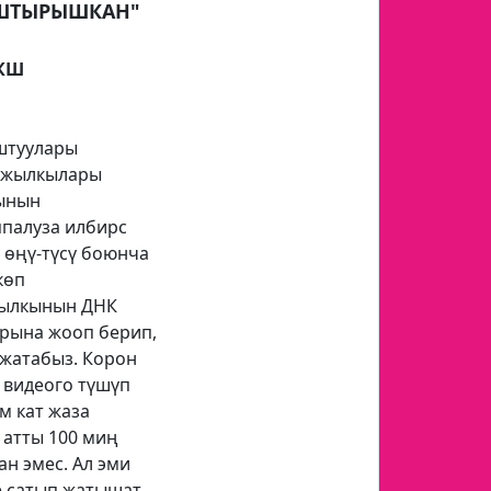
ЫШТЫРЫШКАН"
АКШ
штуулары
ы жылкылары
кынын
ппалуза илбирс
п өңү-түсү боюнча
көп
жылкынын ДНК
арына жооп берип,
 жатабыз. Корон
 видеого түшүп
м кат жаза
 атты 100 миң
н эмес. Ал эми
е сатып жатышат.