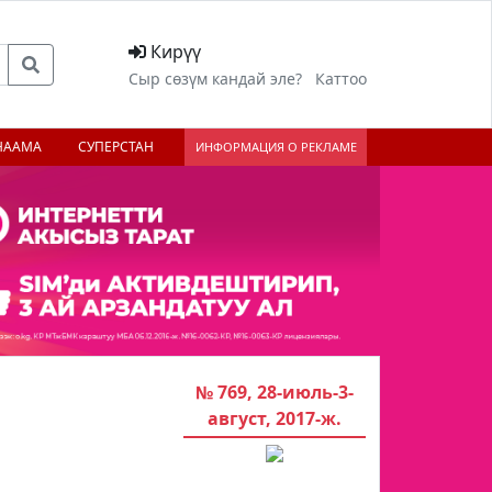
Кирүү
Сыр сөзүм кандай эле?
Каттоо
НААМА
СУПЕРСТАН
ИНФОРМАЦИЯ О РЕКЛАМЕ
№ 769, 28-июль-3-
август, 2017-ж.