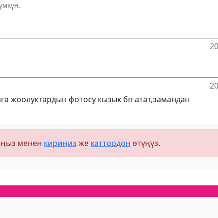
үмкүн.
20
20
ага жоолуктардын фотосу кызык бп атат,замандан
ыңыз менен
кириңиз
же
каттоодон
өтүңүз.