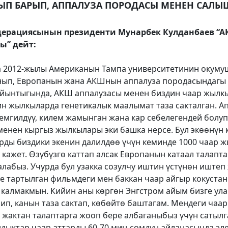
ЫП БАРЫП, АППАЛУЗА ПОРОДАСЫ МЕНЕН САЛ
дерациясынын президенти Мунарбек Кулданбаев “
кы”
дейт:
а 2012-жылы Американын Тампа университетинин окуму
нып, Европанын жана АКШнын аппалуза породасындаг
йынтыгында, АКШ аппалузасы менен биздин чаар жыл
н жылкыларда генетикалык маалымат таза сакталган. А
темгилдүү, килем жамынган жана кар себелегендей болу
енен кыргыз жылкылары эки башка нерсе. Бул экөөнүн 
ды биздики экенин далилдөө үчүн кеминде 1000 чаар 
 кажет. Өзүбүзгө каттап алсак Европанын катаал талапт
алабыз. Учурда бул узакка созулчу иштин үстүнөн иштеп
е тартылган фильмдеги мен баккан чаар айгыр кокустан
 калмакмын. Кийин аны көргөн Энгстром айым бизге ула
ип, канын таза сактап, көбөйтө баштагам. Мендеги чаар
 жактан талаптарга жооп бере албаганыбыз үчүн сатылга
ндыктар чаар аттарды 60-70 миң сомдун айланасында эл