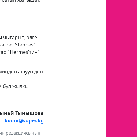
 чыгарып, элге
a des Steppes"
ар "Hermes’тин"
миңден ашуун деп
м бул жылкы
тынай Тынышова
koom@super.kg
инин редакциясынын