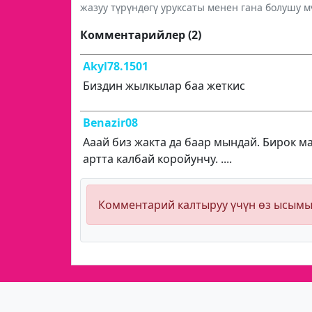
жазуу түрүндөгү уруксаты менен гана болушу м
Комментарийлер (2)
Akyl78.1501
Биздин жылкылар баа жеткис
Benazir08
Ааай биз жакта да баар мындай. Бирок м
артта калбай коройунчу. ....
Комментарий калтыруу үчүн өз ысым