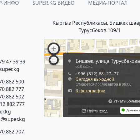
Р-ИНФО
SUPER.KG ВИДЕО
МЕДИА-ПОРТАЛ
Кыргыз Республикасы, Бишкек шаа
Турусбеков 109/1
79 47 39 39
super.kg
70 882 500
70 882 777
70 882 502
312 882 777
r.kg
a@super.kg
70 882 707