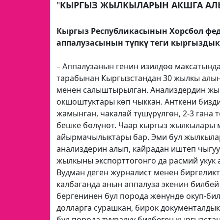
"
КЫРГЫЗ ЖЫЛКЫЛАРЫН АКШГА АЛ
Кыргыз Республикасынын Хорсбол фе
аппалузасынын түпкү теги кыргызды
– Аппалузанын генин изилдөө максатынд
тарабынан Кыргызстандан 30 жылкы алы
менен салыштырылган. Анализдердин жы
окшоштуктары көп чыккан. Анткени бизди
жамынган, чакалай түшүрүлгөн, 2-3 гана 
бешке бөлүнөт. Чаар кыргыз жылкылары м
айырмачылыктары бар. Эми бул жылкылар
анализдерин алып, кайрадан иштеп чыгуу
жылкыны экспорттогонго да расмий укук 
Вудман деген журналист менен биргеликт
калбаганда анын аппалуза экенин билбей
бергенинен бул порода жөнүндө окуп-бил
долларга сурашкан, бирок документалдык
бул порода тууралуу билбеген кыргызста