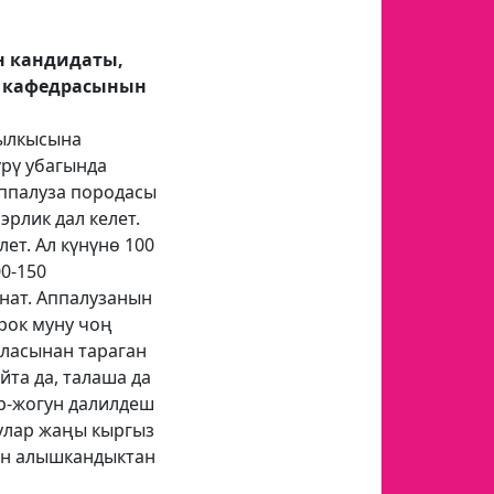
н кандидаты,
я кафедрасынын
жылкысына
үрү убагында
аппалуза породасы
рлик дал келет.
ет. Ал күнүнө 100
0-150
нат. Аппалузанын
рок муну чоң
аласынан тараган
йта да, талаша да
ар-жогун далилдеш
улар жаңы кыргыз
ын алышкандыктан