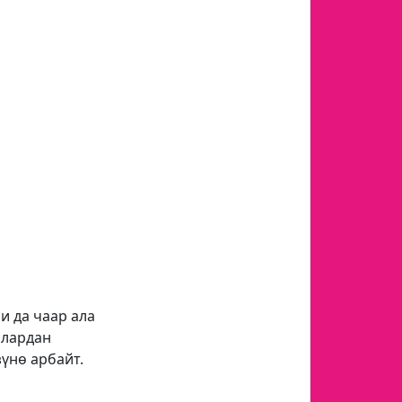
и да чаар ала
алардан
үнө арбайт.