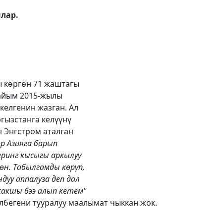
лар.
ы көргөн 71 жаштагы
 айым 2015-жылы
келгенин жазган. Ал
гызстанга келүүнү
 Энгстром аталган
р Азияга барып
еринг кысыгы аркылуу
өн. Табылгамды көрүп,
дуу аппалуза деп дал
акшы бээ алып кетем"
елбегени тууралуу маалымат чыккан жок.