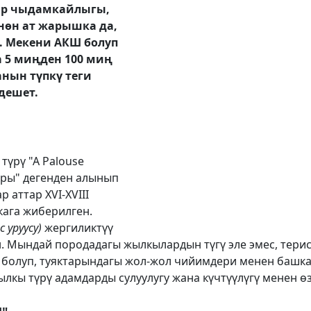
лар чыдамкайлыгы,
үнөн ат жарышка да,
. Мекени АКШ болуп
 5 миңден 100 миң
нын түпкү теги
дешет.
түрү "А Palouse
ры" дегенден алынып
 аттар XVI-XVIII
кага жиберилген.
с уруусу)
жергиликтүү
 Мындай породадагы жылкылардын түгү эле эмес, терис
к болуп, туяктарындагы жол-жол чийимдери менен башк
лкы түрү адамдарды сулуулугу жана күчтүүлүгү менен өз