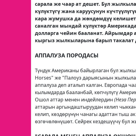
сарала же чаар ат дешет. Бул жылкы
күлүктүгү жана каруусунун күчтүүлүг
кара жумушка да жөндөмдүү келишет
саналган мындай күлүктөр Америкада
долларга чейин бааланат. Айрымдар а
кыргыз жылкыларына барып такалат 
АППАЛУЗА ПОРОДАСЫ
Түндүк Американы байырлаган бул жылкы 
Horses" же "Палоуз дарыясынын жылкыла
аппалуза деп аталып калган. Европада чаар
кылымдарда бааланбай, көпчүлүгү Амери
Ошол аттар менен индейлердин
(Неза Пер
аттарын аргындаштыруудан келип чыккан.
келип, көздөрүнүн чанагы адаттан тыш а
өзгөчөлөнүшөт. Сейрек кездешүүчү бул жы