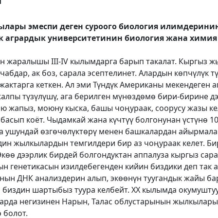
Ш"
ылары эмеспи деген суроого биология илимдерини
ук агрардык университетинин биология жана хими
:
н жаралышы III-IV кылымдарга барып такалат. Кыргыз 
 чабдар, ак боз, сарала эсептелинет. Алардын көпчүлүк т
жактарга кеткен. Ал эми Түндүк Американы мекендеген 
лпы түзүлүшү, ага берилген мүнөздөмө бири-бирине дээ
 жапыз, моюну кыска, башы чоңураак, соорусу жазы кел
асып коёт. Чыдамкай жана күчтүү болгонунан үстүнө 10
на ушундай өзгөчөлүктөрү менен башкалардан айырмала
ин жылкылардын темгилдери бир аз чоңураак келет. Би
Экөө дээрлик бирдей болгондуктан аппалуза кыргыз сар
н генетикасын изилдебегенден кийин биздики деп так а
анын ДНК анализдерин алып, экөөнүн туугандык жайы б
 биздин шартыбыз туура келбейт. ХХ кылымда окумушту
арда негизинен Нарын, Талас облустарынын жылкылар
 болот.