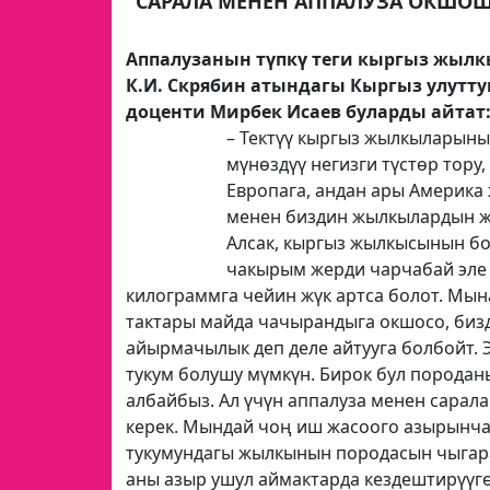
"САРАЛА МЕНЕН АППАЛУЗА ОКШО
Аппалузанын түпкү теги кыргыз жылк
К.И. Скрябин атындагы Кыргыз улутт
доценти Мирбек Исаев буларды айтат
– Тектүү кыргыз жылкыларыны
мүнөздүү негизги түстөр тору,
Европага, андан ары Америка 
менен биздин жылкылардын жа
Алсак, кыргыз жылкысынын бою
чакырым жерди чарчабай эле б
килограммга чейин жүк артса болот. Мы
тактары майда чачырандыга окшосо, бизд
айырмачылык деп деле айтууга болбойт. 
тукум болушу мүмкүн. Бирок бул породаны
албайбыз. Ал үчүн аппалуза менен сарал
керек. Мындай чоң иш жасоого азырынча
тукумундагы жылкынын породасын чыгар
аны азыр ушул аймактарда кездештирүүгө