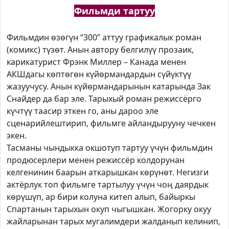
Фильмди тартуу
Фильмдин өзөгүн “300” аттуу графикалык роман
(комикс) түзөт. Анын автору белгилүү прозаик,
карикатурист Фрэнк Миллер – Канада менен
АКШдагы көптөгөн күйөрмандардын сүйүктүү
жазуучусу. Анын күйөрмандарынын катарында Зак
Снайдер да бар эле. Тарыхый роман режиссёрго
күчтүү таасир эткен го, аны дароо эле
сценарийлештирип, фильмге айландырууну чечкен
экен.
Тасманы чындыкка окшотуп тартуу үчүн фильмдин
продюсерлери менен режиссёр колдорунан
келгенинин баарын аткарышкан көрүнөт. Негизги
актёрлук топ фильмге тартылуу үчүн чоң даярдык
көрүшүп, ар бири колуна китеп алып, байыркы
Спартанын тарыхын окуп чыгышкан. Жогорку окуу
жайларынан тарых мугалимдери жалданып келинип,