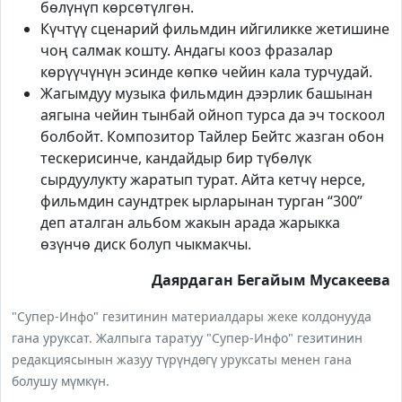
бөлүнүп көрсөтүлгөн.
Күчтүү сценарий фильмдин ийгиликке жетишине
чоң салмак кошту. Андагы кооз фразалар
көрүүчүнүн эсинде көпкө чейин кала турчудай.
Жагымдуу музыка фильмдин дээрлик башынан
аягына чейин тынбай ойноп турса да эч тоскоол
болбойт. Композитор Тайлер Бейтс жазган обон
тескерисинче, кандайдыр бир түбөлүк
сырдуулукту жаратып турат. Айта кетчү нерсе,
фильмдин саундтрек ырларынан турган “300”
деп аталган альбом жакын арада жарыкка
өзүнчө диск болуп чыкмакчы.
Даярдаган Бегайым Мусакеева
"Супер-Инфо" гезитинин материалдары жеке колдонууда
гана уруксат. Жалпыга таратуу "Супер-Инфо" гезитинин
редакциясынын жазуу түрүндөгү уруксаты менен гана
болушу мүмкүн.