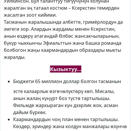
Уилкинсон. Бул таланттуу тигүүчүнүн колунан
жаралган эң татаал костюм – Ксеркстин темирден
жасалган зоот кийими.
Тасманын жаралышында албетте, гримёрлордун да
эмгеги зор. Алардын жардамы менен Ксеркстин,
анын өздөрү атагандай Өлбөс жансакчыларынын,
бүкүр чыккынчы Эфиальттын жана башка романда
болбогон жаңы каармандардын образдары мыкты
жаралды.
Кызыктуу...
Бюджети 65 миллион доллар болгон тасманын
эсте калаарлык өзгөчөлүктөрү көп. Мисалы,
анын жалаң күңүрт боз түстө тартылышы.
Фильмде жаркыраган күн дээрлик жок, асман
дайым бүркөк.
Каармандардын чоң план менен тартылышы.
Көздөр, эриндер жана колдун манжалары өзүнчө