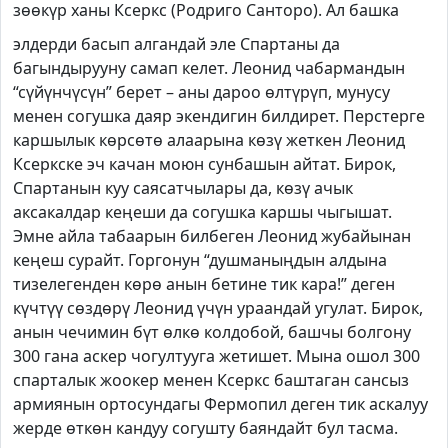
зөөкүр ханы Ксеркс (Родриго Санторо). Ал башка
элдерди басып алгандай эле Спартаны да
багындырууну самап келет. Леонид чабармандын
“сүйүнчүсүн” берет – аны дароо өлтүрүп, мунусу
менен согушка даяр экендигин билдирет. Перстерге
каршылык көрсөтө алаарына көзү жеткен Леонид
Ксеркске эч качан моюн сунбашын айтат.
Бирок,
Спартанын куу саясатчылары да, көзү ачык
аксакалдар кеңеши да согушка каршы чыгышат.
Эмне айла табаарын билбеген Леонид жубайынан
кеңеш сурайт. Горгонун “душманыңдын алдына
тизелегенден көрө анын бетине тик кара!” деген
күчтүү сөздөрү Леонид үчүн ураандай угулат. Бирок,
анын чечимин бүт өлкө колдобой, башчы болгону
300 гана аскер чогултууга жетишет. Мына ошол 300
спарталык жоокер менен Ксеркс баштаган сансыз
армиянын ортосундагы Фермопил деген тик аскалуу
жерде өткөн кандуу согушту баяндайт бул тасма.