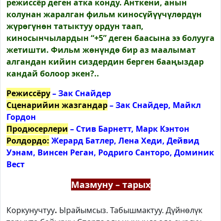
режиссёр деген атка конду. Анткени, анын
колунан жаралган фильм киносүйүүчү­лөрдүн
жүрө­гүнөн татыктуу ордун таап,
киносынчылардын “+5” деген баасына ээ болууга
жетишти. Фильм жөнүндө бир аз маалымат
алгандан кийин сиздердин берген бааңыздар
кандай болоор экен?..
Режиссёру
– Зак Снайдер
Сценарийин жазгандар
– Зак Снайдер, Майкл
Гордон
Продюсерлери
– Стив Барнетт, Марк Кэнтон
Ролдордо:
Жерард Батлер, Лена Хеди, Дейвид
Уэнам, Винсен Реган, Родриго Санторо, Доминик
Вест
Мазмуну – тарых
Коркунучтуу
.
Ырайымсыз. Табышмактуу. Дүйнөлүк