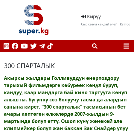
Кирүү
Сыр сөзүм кандай эле?
Каттоо
300 СПАРТАЛЫК
Акыркы жылдары Голливуддун өнөрпоздору
тарыхый фильмдерге көбүрөөк көңүл буруп,
кандуу, каар-мандарга бай кино тартууга көнүп
алышты. Бүгүнкү сөз болуучу тасма да алардын
санына кирет. “300 спарталык” тасмасынын бет
ачары көптөгөн өлкөлөрдө 2007-жылдын 9-
мартында болуп өттү. Ошол күнү жөнөкөй эле
клипмейкер болуп жан баккан Зак Снайдер улуу