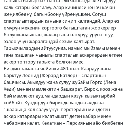
тарыхта байыркы Спарта эли чынында эле сырдуу
калк катары белгилүү. Алар кичинесинен эч качан
жеңилбөөнү, багынбоону үйрөнүшкөн. Согуш
спарталыктардын канына сиңип калгандай. Алар өз
өмүрүн мекенин коргоого багыштаган жоокерлер
болушкандыктан, жалаң гана өлтүрүү, уруп-согуу,
ээлөө үчүн жаралгандай сезим калтырат.
Тарыхчылардын айтуусунда, намыс мыйзамы менен
гана жашаган чыныгы спарталык аскерлерден өткөн
аскер топтору тарыхта болгон эмес.
Биздин заманга чейинки 480-жыл. Каардуу жана
барктуу Леонид (Жерард Батлер) – Спартанын
башчысы. Акылдуу жана сулуу жубайы Горго (Лена
Хеди) менен мамлекетин башкарат. Бирок, кооз жана
бай мамлекет душмандардын көзүн кызыктырбай
койбойт. Күндөрдүн биринде хандын алдына
“шаарыңа кол салуу үчүн перстердин миңдеген
аскер катарлары келатышат” деген кабар менен
чабарман келет. Келаткан – Персиянын аёо билбеген