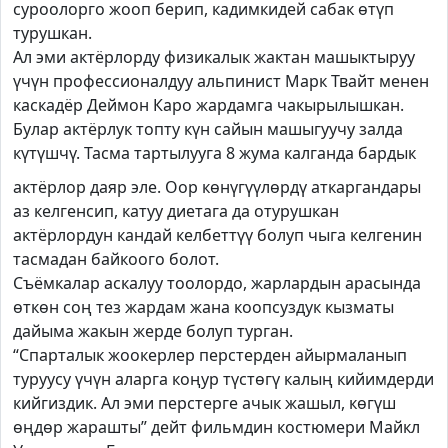
суроолорго жооп берип, кадимкидей сабак өтүп
турушкан.
Ал эми актёрлорду физикалык жактан машыктыруу
үчүн профессионалдуу альпинист Марк Твайт менен
каскадёр Деймон Каро жардамга чакырылышкан.
Булар актёрлук топту күн сайын машыгуучу залда
күтүшчү. Тасма
тартылууга 8 жума калганда бардык
актёрлор даяр эле. Оор көнүгүүлөрдү аткаргандары
аз келгенсип, катуу диетага да отурушкан
актёрлордун кандай келбеттүү болуп чыга келгенин
тасмадан байкоого болот.
Съёмкалар аскалуу тоолордо, жарлардын арасында
өткөн соң тез жардам жана коопсуздук кызматы
дайыма жакын жерде болуп турган.
“Спарталык жоокерлер перстерден айырмаланып
туруусу үчүн аларга коңур түстөгү калың кийимдерди
кийгиздик. Ал эми перстерге ачык жашыл, көгүш
өңдөр жарашты” дейт фильмдин костюмери Майкл