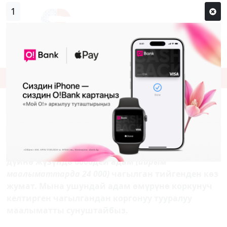
1
Кирүү
Сыр сөзүм кандай эле?
Каттоо
ЧАГЫЛГАН. КАНТИП КОРГОНУУ КЕРЕК?
Фактыларга таянсак, жер үстүнө ар бир 50 секунд
сайын чагылган түшүп турат жана жыл сайын
дүйнө жүзүндө 6000дей адам
(айрым
маалыматтарда 24 000)
чагылган тийгенден көз
жумат. Мына ушундай адам өмүрүнө коркунуч
келтирген чагылгандан коргонуу тууралуу
маалыматты сунуштайбыз.