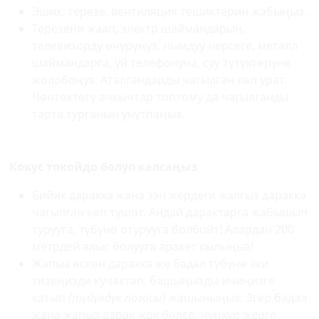
Эшик, терезе, вентиляция тешиктерин жабыңыз.
Терезени жаап, электр шаймандарын,
телевизорду өчүрүңүз, нымдуу нерсеге, металл
шаймандарга, үй телефонуна, суу түтүктөрүнө
жолобоңуз. Аталгандарды чагылган көп урат.
Чөнтөктөгү ачкычтар топтому да чагылганды
тарта турганын унутпаңыз.
Кокус токойдо болуп калсаңыз
Бийик даракка жана ээн жердеги жалгыз даракка
чагылган көп түшөт. Андай дарактарга жабышып
турууга, түбүнө отурууга болбойт! Алардан 200
метрдей алыс болууга аракет кылыңыз!
Жапыз өскөн даракка же бадал түбүнө эки
тизеңизди кучактап, башыңызды ичиңизге
катып
(түйүлдүк позасы)
жашыныңыз. Эгер бадал
жана жапыз дарак жок болсо, чуңкур жерге