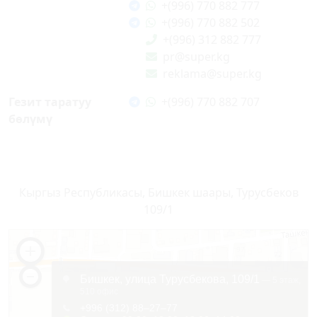
+(996) 770 882 777
+(996) 770 882 502
+(996) 312 882 777
pr@super.kg
reklama@super.kg
Гезит таратуу
+(996) 770 882 707
бөлүмү
Кыргыз Республикасы, Бишкек шаары, Турусбеков
109/1