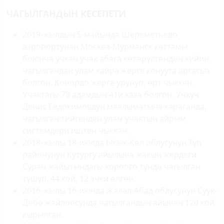
ЧАГЫЛГАНДЫН КЕСЕПЕТИ
2019-жылдын 5-майында Шереметьево
аэропортунан Москва-Мурманск каттамы
боюнча учкан учак абага көтөрүлгөндөн кийин
чагылгандан улам кайра жерге конууга аргасыз
болгон. Конордо жерге урунуп, өрт чыккан.
Учактагы 78 адамдын 41и каза болгон. Учкуч
Денис Евдокимовдун маалыматына караганда,
чагылган тийгенден улам учактын айрым
системдери иштен чыккан.
2018-жылы 18-июлда Ысык-Көл облусунун Түп
районунун Кутургу айылына жакын жердеги
Суран жайытындагы короого түндө чагылган
түшүп, 44 кой, 12 эчки өлгөн.
2016-жылы 16-июнда Жалал-Абад облусунун Суук-
Дөбө жайлоосунда чагылгандын айынан 120 кой
кырылган.