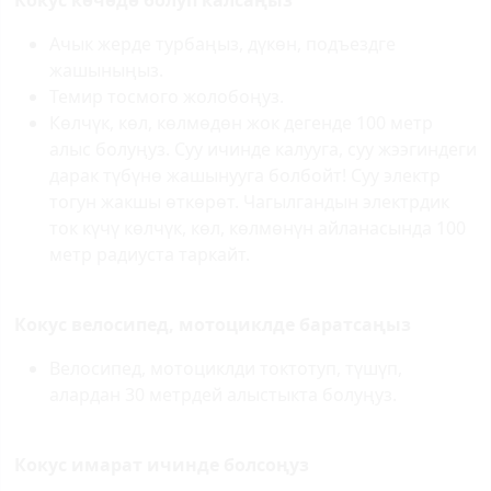
Кокус көчөдө болуп калсаңыз
Ачык жерде турбаңыз, дүкөн, подъездге
жашыныңыз.
Темир тосмого жолобоңуз.
Көлчүк, көл, көлмөдөн жок дегенде 100 метр
алыс болуңуз. Суу ичинде калууга, суу жээгиндеги
дарак түбүнө жашынууга болбойт! Суу электр
тогун жакшы өткөрөт. Чагылгандын электрдик
ток күчү көлчүк, көл, көлмөнүн айланасында 100
метр радиуста таркайт.
Кокус велосипед, мотоциклде баратсаңыз
Велосипед, мотоциклди токтотуп, түшүп,
алардан 30 метрдей алыстыкта болуңуз.
Кокус имарат ичинде болсоңуз