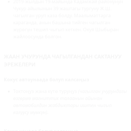
2019-жылдын 19-майында Кадамжай районунун
Чукур айылынын 39 жаштагы тургуну Ж.Ш.
чагылган уруп каза болду. Маалыматтарга
караганда, анын башына тийген чагылган
жүрөгүн тешип чыгып кеткен. Окуя Шыбыран
жайлоосунда болгон.
ЖААН УЧУРУНДА ЧАГЫЛГАНДАН САКТАНУУ
ЭРЕЖЕЛЕРИ
Кокус автоунаада болуп калсаңыз
Токтоңуз жана күтө туруңуз
(чагылган учурундагы
өзгөрмө магниттик талаанын айынан
автомобилдин жабдыктары иштен чыгып
калуусу мүмкүн).