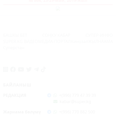
№ 864, 23-29-май, 2019-жыл
БАШКЫ БЕТ
СОҢКУ КАБАР
СУПЕР-ИНФО
SUPER.KG ВИДЕО
МЕДИА-ПОРТАЛ
Кинозал
ЖЫЛНААМА
Суперстан
БАЙЛАНЫШ
РЕДАКЦИЯ
+(996) 779 47 39 39
kabar@super.kg
Жарнама бөлүмү
+(996) 770 882 500