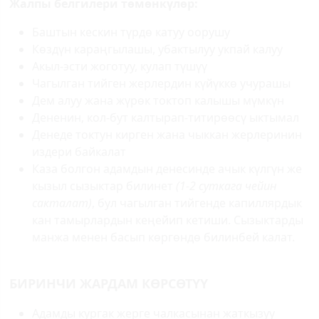
Жалпы белгилери төмөнкүлөр:
Баштын кескин түрдө катуу оорушу
Көздүн караңгылашы, убактылуу укпай калуу
Акыл-эсти жоготуу, кулап түшүү
Чагылган тийген жерлердин күйүккө учурашы
Дем алуу жана жүрөк токтоп калышы мүмкүн
Дененин, кол-бут калтырап-титирөөсү ыктымал
Денеде токтун кирген жана чыккан жерлеринин
издери байкалат
Каза болгон адамдын денесинде ачык күлгүн же
кызыл сызыктар билинет
(1-2 суткага чейин
сакталат)
, бул чагылган тийгенде капиллярдык
кан тамырлардын кеңейип кетиши. Сызыктарды
манжа менен басып көргөндө билинбей калат.
БИРИНЧИ ЖАРДАМ КӨРСӨТҮҮ
Адамды кургак жерге чалкасынан жаткызуу