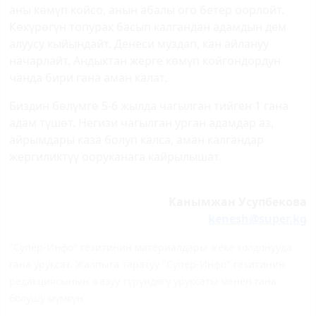
аны көмүп койсо, анын абалы ого бетер оорлойт.
Көкүрөгүн топурак басып калгандан адамдын дем
алуусу кыйындайт. Денеси муздап, кан айлануу
начарлайт. Андыктан жерге көмүп койгондордун
чанда бири гана аман калат.
Биздин бөлүмгө 5-6 жылда чагылган тийген 1 гана
адам түшөт. Негизи чагылган урган адамдар аз,
айрымдары каза болуп калса, аман калгандар
жергиликтүү ооруканага кайрылышат.
Канымжан Усупбекова
kenesh@super.kg
"Супер-Инфо" гезитинин материалдары жеке колдонууда
гана уруксат. Жалпыга таратуу "Супер-Инфо" гезитинин
редакциясынын жазуу түрүндөгү уруксаты менен гана
болушу мүмкүн.