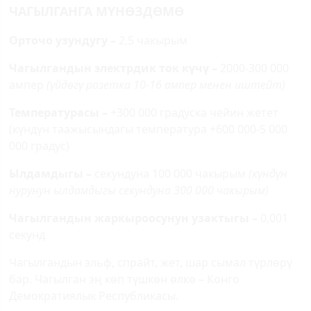
ЧАГЫЛГАНГА МҮНӨЗДӨМӨ
Орточо узундугу –
2,5 чакырым
Чагылгандын электрдик ток күчү –
2000-300 000
ампер
(үйдөгү розетка 10-16 ампер менен иштейт)
Температурасы –
+300 000 градуска
чейин жетет
(күндүн таажысындагы температура +600 000-5 000
000 градус)
Ылдамдыгы –
секундуна 100 000 чакырым
(күндүн
нурунун ылдамдыгы секундуна 300 000 чакырым)
Чагылгандын жаркыроосунун узактыгы –
0,001
секунд
Чагылгандын эльф, спрайт, жет, шар сымал түрлөрү
бар. Чагылган эң көп түшкөн өлкө – Конго
Демократиялык Республикасы.