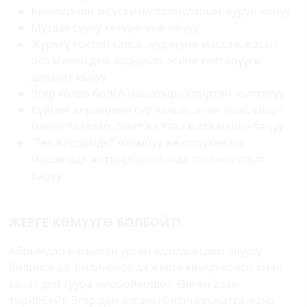
Кийиминин эң үстүңкү топчуларын, курун чечүү
Муздак сууну көкүрөгүнө чачуу
Жүрөгү токтоп калса, жүрөгүнө массаж жасап,
ооз менен дем алдырып, эсине келтирүүгө
далалат кылуу
Эгер колдо болсо нашатырь спиртин жыттатуу
Күйгөн жерлерине суу чачып, анан арак, спирт
менен тазалап, бинт же таза мата менен таңуу
“Тез жардамды” чакыруу же ооруканага
машинада жаткырган абалда тезинен алып
баруу
ЖЕРГЕ КӨМҮҮГӨ БОЛБОЙТ!
Айрымдар чагылган урган адамдын дем алуусу
билинсе да, билинбесе да жерге көмүп койсо аман
калат деп туура эмес ойлошот. Өлгөн адам
тирилбейт. Эгер дем алганы билинип жатса жана