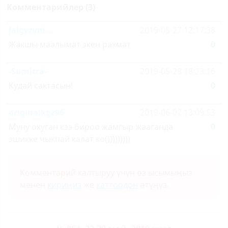
Комментарийлер (3)
jalgyzym...
2019-05-27 12:17:38
Жакшы маалымат экен рахмат
0
-Sumitra-
2019-05-28 18:23:16
Кудай сактасын!
0
originalkgz96
2019-06-02 13:09:53
Муну окуган кээ бироо жамгыр жааганда
0
эшикке чыкпай калат ко()))))))))
Комментарий калтыруу үчүн өз ысымыңыз
менен
кириңиз
же
каттоодон
өтүңүз.