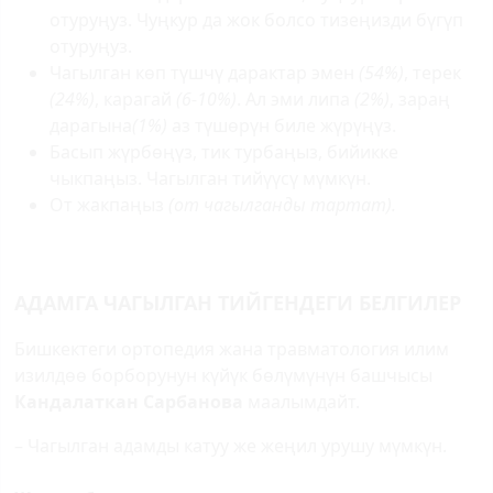
отуруңуз. Чуңкур да жок болсо тизеңизди бүгүп
отуруңуз.
Чагылган көп түшчү дарактар эмен
(54%)
, терек
(24%)
, карагай
(6-10%)
. Ал эми липа
(2%)
, зараң
дарагына
(1%)
аз түшөрүн биле жүрүңүз.
Басып жүрбөңүз, тик турбаңыз, бийикке
чыкпаңыз. Чагылган тийүүсү мүмкүн.
От жакпаңыз
(от чагылганды тартат).
АДАМГА ЧАГЫЛГАН ТИЙГЕНДЕГИ БЕЛГИЛЕР
Бишкектеги ортопедия жана травматология илим
изилдөө борборунун күйүк бөлүмүнүн башчысы
Кандалаткан Сарбанова
маалымдайт.
­– Чагылган адамды катуу же жеңил урушу мүмкүн.