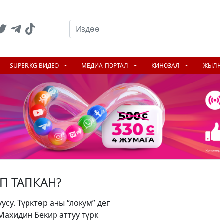
SUPER.KG ВИДЕО
МЕДИА-ПОРТАЛ
КИНОЗАЛ
ЖЫЛ
П ТАПКАН?
усу. Түрктөр аны “локум” деп
Махидин Бекир аттуу түрк