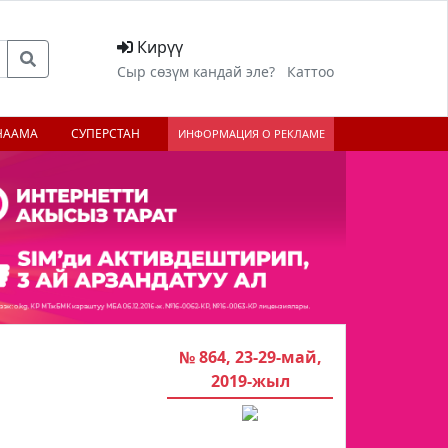
Кирүү
Сыр сөзүм кандай эле?
Каттоо
НААМА
СУПЕРСТАН
ИНФОРМАЦИЯ О РЕКЛАМЕ
№ 864, 23-29-май,
2019-жыл