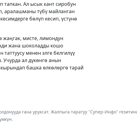
п тапкан. Ал ысык кант сиробун
п, аралашманы түбү майланган
кесимдерге бөлүп кесип, үстүнө
а жаңгак, мисте, лимондун
рди жана шоколадды кошо
 таттуусу менен элге белгилүү
н. Учурда ал дүкөнгө анын
 акырындап башка өлкөлөргө тарай
лдонууда гана уруксат. Жалпыга таратуу "Супер-Инфо" гезит
үмкүн.