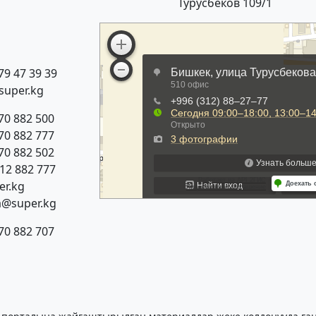
Турусбеков 109/1
79 47 39 39
super.kg
70 882 500
70 882 777
70 882 502
312 882 777
r.kg
a@super.kg
70 882 707