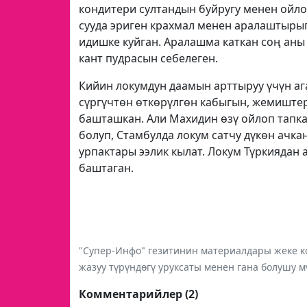
кондитери султандын буйругу менен ойло
сууда эриген крахмал менен аралаштыры
идишке куйган. Аралашма каткан соң аны 
кант пудрасын себелеген.
Кийин локумдун даамын арттыруу үчүн аг
сүргүчтөн өткөрүлгөн кабыгын, жемиште
башташкан. Али Махидин өзү ойлоп тапкан
болуп, Стамбулда локум сатчу дүкөн ачка
урпактары ээлик кылат. Локум Түркиядан
баштаган.
"Супер-Инфо" гезитинин материалдары жеке ко
жазуу түрүндөгү уруксаты менен гана болушу м
Комментарийлер (2)