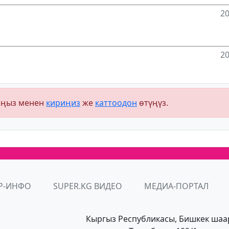
20
20
ыңыз менен
кириңиз
же
каттоодон
өтүңүз.
Р-ИНФО
SUPER.KG ВИДЕО
МЕДИА-ПОРТАЛ
Кыргыз Республикасы, Бишкек шаа