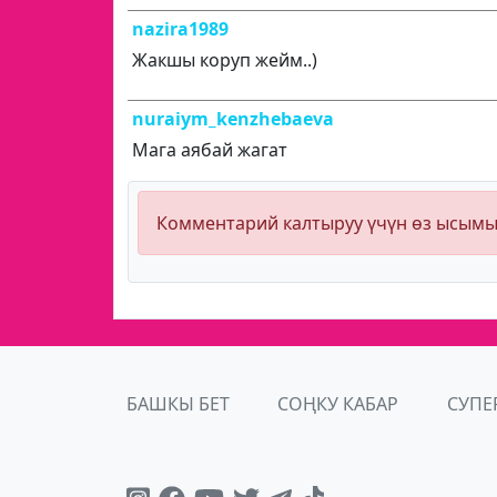
nazira1989
Жакшы коруп жейм..)
nuraiym_kenzhebaeva
Мага аябай жагат
Комментарий калтыруу үчүн өз ысым
БАШКЫ БЕТ
СОҢКУ КАБАР
СУПЕ