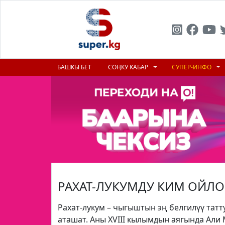
БАШКЫ БЕТ
СОҢКУ КАБАР
СУПЕР-ИНФО
РАХАТ-ЛУКУМДУ КИМ ОЙЛО
Рахат-лукум – чыгыштын эң белгилүү татту
аташат. Аны XVIII кылымдын аягында Али 