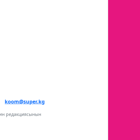
koom@super.kg
инин редакциясынын