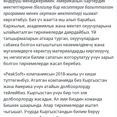
өндүрүш менеджеримин. Американын чартердик
мектептерине
(белгилүү бир кесиптерге багытталган
программа менен окуткан мектептер)
кызмат
көрсөтөбүз. Биз үч жаатта иш алып барабыз.
Каржылык, академиялык жана мектеп окуучуларына
ылайыкталган тиркемелерди даярдайбыз. Үй
тапшырмаларын аткара турган, окуучулардын
сабакка болгон катыштыгын көзөмөлдөөчү жана
мугалимдерге керектүү материалдарды киргизүүчү,
эң негизгиси билим сапатын жогорулатуу үчүн зарыл
болгон тиркемелерди жасап беребиз.
«PeakSoft» компаниясын 2018-жылы үч киши
түптөгөнбүз. Аталган компанияда биз Кыргызстан
жана Америка үчүн атайын долбоорлорду
тейлейбиз. Кыргызстан үчүн бир топ эле
долбоорлорду жасадык. Ал эми биздин команда
Бишкек шаарында. Алар тиркемелерди иштеп
чыгышат. Учурда Кыргызстандын билим берүү