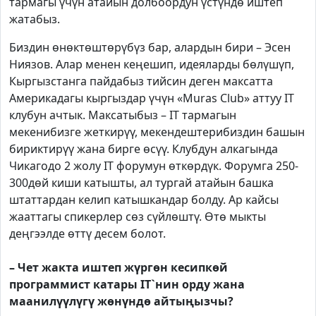
тармагы үчүн атайын долбоордун үстүндө иштеп
жатабыз.
Биздин өнөктөштөрүбүз бар, алардын бири – Эсен
Ниязов. Алар менен кеңешип, идеяларды бөлүшүп,
Кыргызстанга пайдабыз тийсин деген максатта
Америкадагы кыргыздар үчүн «Muras Сlub» аттуу IT
клубун ачтык. Максатыбыз – IT тармагын
мекенибизге жеткирүү, мекендештерибиздин башын
бириктирүү жана бирге өсүү. Клубдун алкагында
Чикагодо 2 жолу IT форумун өткөрдүк. Форумга 250-
300дөй киши катышты, ал тургай атайын башка
штаттардан келип катышкандар болду. Ар кайсы
жааттагы спикерлер сөз сүйлөштү. Өтө мыкты
деңгээлде өттү десем болот.
– Чет жакта иштеп жүргөн кесипкөй
программист катары IT`нин орду жана
маанилүүлүгү жөнүндө айтыңызчы?