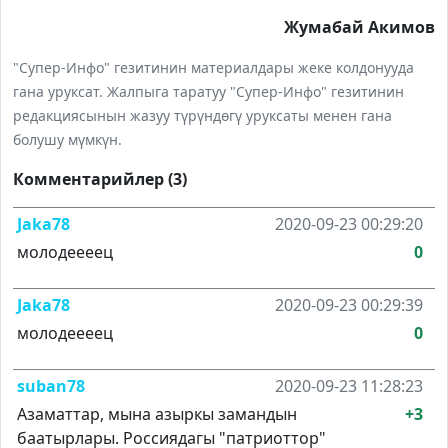
Жумабай Акимов
"Супер-Инфо" гезитинин материалдары жеке колдонууда
гана уруксат. Жалпыга таратуу "Супер-Инфо" гезитинин
редакциясынын жазуу түрүндөгү уруксаты менен гана
болушу мүмкүн.
Комментарийлер (3)
Jaka78
2020-09-23 00:29:20
молодеееец
0
Jaka78
2020-09-23 00:29:39
молодеееец
0
suban78
2020-09-23 11:28:23
Азаматтар, мына азыркы замандын
+3
баатырлары. Россиядагы "патриоттор"