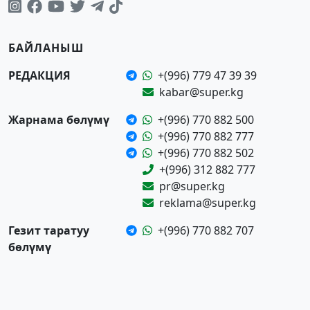
БАЙЛАНЫШ
РЕДАКЦИЯ
+(996) 779 47 39 39
kabar@super.kg
Жарнама бөлүмү
+(996) 770 882 500
+(996) 770 882 777
+(996) 770 882 502
+(996) 312 882 777
pr@super.kg
reklama@super.kg
Гезит таратуу
+(996) 770 882 707
бөлүмү