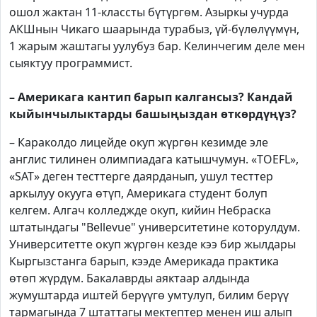
ошол жактан 11-классты бүтүргөм. Азыркы учурда
АКШнын Чикаго шаарында турабыз, үй-бүлөлүүмүн,
1 жарым жаштагы уулубуз бар. Келинчегим деле мен
сыяктуу программист.
– Америкага кантип барып калгансыз? Кандай
кыйынчылыктарды башыңыздан өткөрдүңүз?
– Караколдо лицейде окуп жүргөн кезимде эле
англис тилинен олимпиадага катышчумун. «TOEFL»,
«SAT» деген тесттерге даярданып, ушул тесттер
аркылуу окууга өтүп, Америкага студент болуп
келгем. Алгач колледжде окуп, кийин Небраска
штатындагы "Bellevue" университетине которулдум.
Университетте окуп жүргөн кезде кээ бир жылдары
Кыргызстанга барып, кээде Америкада практика
өтөп жүрдүм. Бакалаврды аяктаар алдында
жумуштарда иштей берүүгө умтулуп, билим берүү
тармагында 7 штаттагы мектептер менен иш алып