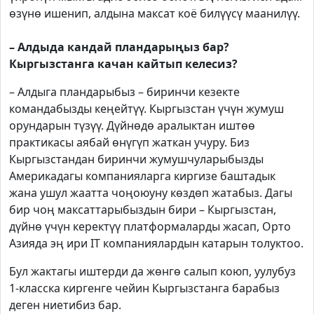
өзүнө ишенип, алдына максат коё билүүсү маанилүү.
– Алдыда кандай пландарыңыз бар?
Кыргызстанга качан кайтып келесиз?
– Алдыга пландарыбыз – биринчи кезекте
командабызды кеңейтүү. Кыргызстан үчүн жумуш
орундарын түзүү. Дүйнөдө аралыктан иштөө
практикасы аябай өнүгүп жаткан учуру. Биз
Кыргызстандан биринчи жумушчуларыбызды
Америкадагы компанияларга киргизе баштадык
жана ушул жаатта чоңоюуну көздөп жатабыз. Дагы
бир чоң максаттарыбыздын бири – Кыргызстан,
дүйнө үчүн керектүү платформаларды жасап, Орто
Азияда эң ири IT компаниялардын катарын толуктоо.
Бул жактагы иштерди да жөнгө салып коюп, уулубуз
1-класска киргенге чейин Кыргызстанга барабыз
деген ниетибиз бар.