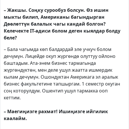
– Жакшы. Соңку сурообуз болсун. Өз ишин
мыкты билип, Американы багындырган
Дөөлөттүн балалык чагы кандай болгон?
Келечекте IT-адиси болом деген кыялдар болду
беле?
– Бала чагымда көп балдардай эле учкуч болом
дечүмүн. Лицейде окуп жүргөндө олуттуу ойлоно
баштадым. Ата-энем бизнес тармагында
жүргөндүктөн, мен деле ушул жаатта ишмердик
кылам дечүмүн. Ошондуктан Америкага эл аралык
бизнес факультетине тапшыргам. 1 семестр окуган
соң которулдум. Ошентип ушул тармакка ооп
кеттим.
– Маегиңизге рахмат! Ишиңизге ийгилик
каалайм.