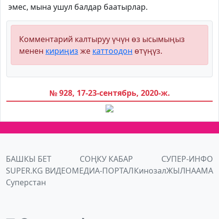
эмес, мына ушул балдар баатырлар.
Комментарий калтыруу үчүн өз ысымыңыз
менен
кириңиз
же
каттоодон
өтүңүз.
№ 928, 17-23-сентябрь, 2020-ж.
БАШКЫ БЕТ
СОҢКУ КАБАР
СУПЕР-ИНФО
SUPER.KG ВИДЕО
МЕДИА-ПОРТАЛ
Кинозал
ЖЫЛНААМА
Суперстан