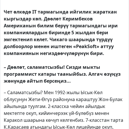
Чет өлкөдө
IT
тармагында ийгилик жараткан
кыргыздар көп. Дөөлөт Керимбеков
Американын билим берүү тармагындагы ири
компаниялардын биринде 5 жылдан бери
эмгектенип келет. Чикаго шаарында түрдүү
долбоорлор менен иштеген «
PeakSoft
» аттуу
компаниянын негиздөөчүлөрүнүн бири.
– Дөөлөт, саламатсызбы! Сизди мыкты
программист катары тааныйбыз. Алгач өзүңүз
жөнүндө айтып берсеңиз...
– Саламатсызбы? Мен 1992-жылы Ысык-Көл
облусунун Жети-Өгүз районуна караштуу Жон-Булак
айылында туулгам. 2-класска чейин айылдык
мектепте окуп, кийинчерээк үй-бүлөбүз менен
Каракол шаарына көчүп келгенбиз. 7-класстан тарта
К.Карасаев атындагы Ысык-Көл лицейинде окуп,