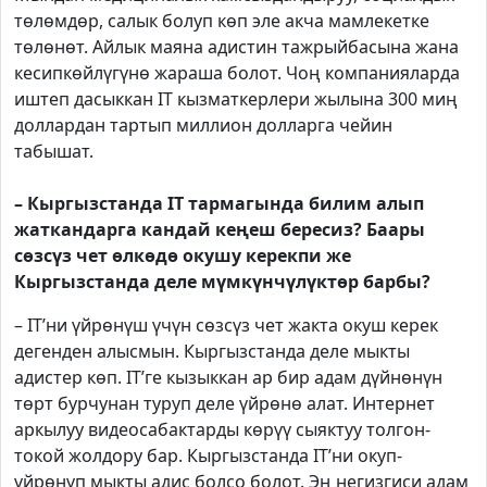
төлөмдөр, салык болуп көп эле акча мамлекетке
төлөнөт. Айлык маяна адистин тажрыйбасына жана
кесипкөйлүгүнө жараша болот. Чоң компанияларда
иштеп дасыккан IT кызматкерлери жылына 300 миң
доллардан тартып миллион долларга чейин
табышат.
– Кыргызстанда IT тармагында билим алып
жаткандарга кандай кеңеш бересиз? Баары
сөзсүз чет өлкөдө окушу керекпи же
Кыргызстанда деле мүмкүнчүлүктөр барбы?
– IT’ни үйрөнүш үчүн сөзсүз чет жакта окуш керек
дегенден алысмын. Кыргызстанда деле мыкты
адистер көп. IT’ге кызыккан ар бир адам дүйнөнүн
төрт бурчунан туруп деле үйрөнө алат. Интернет
аркылуу видеосабактарды көрүү сыяктуу толгон-
токой жолдору бар. Кыргызстанда IT’ни окуп-
үйрөнүп мыкты адис болсо болот. Эң негизгиси адам