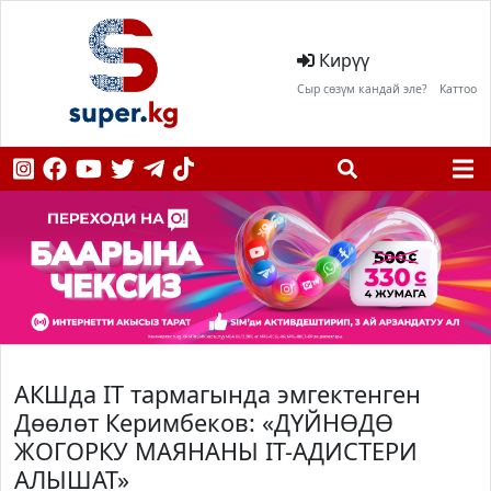
Кирүү
Сыр сөзүм кандай эле?
Каттоо
АКШда IT тармагында эмгектенген
Дөөлөт Керимбеков: «ДҮЙНӨДӨ
ЖОГОРКУ МАЯНАНЫ IT-АДИСТЕРИ
АЛЫШАТ»