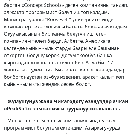
барган «Concept Schools» деген компанияны тандап,
ал жакта программист болуп иштеп калдым.
Магистратураны "Roosevelt" университетинде
компьютер технологиясы багыты боюнча аяктадым.
Окуу акысынын бир канча бөлүгүн иштеген
компаниям төлөп берди. Албетте, Америкага
келгенде кыйынчылыктарды баары эле башынан
өткөргөн болушу керек. Досум экөөбүз башка
кыргыздар жок шаарга келгенбиз. Анда биз 17
жаштагы студентпиз. Бизге жол көрсөткөн адамдар
болбогондуктан өзүбүз изденип, аракет кылып көп
кыйынчылыкты жеңдик десем болот.
– Жумушуңуз жана Чикагодогу өзүңүздөр ачкан
«PeakSoft» компаниясы тууралуу сөз кылсак...
– Мен «Concept Schools» компаниясында 5 жыл
программист болуп эмгектендим. Азыркы учурда