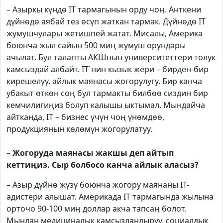
– Азыркы күндө IT тармагынын орду чоң. Анткени
дүйнөдө аябай тез өсүп жаткан тармак. Дүйнөдө IT
жумушчулары жетишпей жатат. Мисалы, Америка
боюнча жыл сайын 500 миң жумуш орундары
ачылат. Бул талапты АКШнын университеттери толук
камсыздай албайт. IT`нин кызык жери – бирден-бир
кирешелүү, айлык маянасы жогорулугу. Бир канча
убакыт өткөн соң бул тармакты билбөө сиздин бир
кемчилигиңиз болуп калышы ыктымал. Мындайча
айтканда, IT – бизнес үчүн чоң үнөмдөө,
продукциянын көлөмүн жогорулатуу.
– Жогоруда маянасы жакшы деп айтып
кеттиңиз. Сыр болбосо канча айлык аласыз?
– Азыр дүйнө жүзү боюнча жогору маянаны IT-
адистери алышат. Америкада IT тармагында жылына
орточо 90-100 миң доллар акча тапсаң болот.
Мындан медициналык камсыздандыруу, социалдык