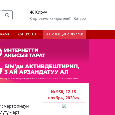
Кирүү
Сыр сөзүм кандай эле?
Каттоо
НААМА
СУПЕРСТАН
ИНФОРМАЦИЯ О РЕКЛАМЕ
№ 936, 12-18-
ноябрь, 2020-ж.
уу смартфондун
үгү – арт