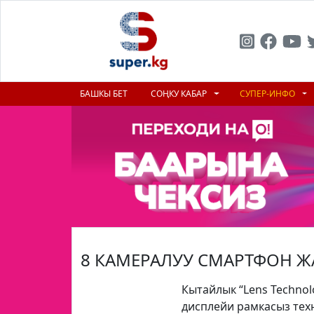
БАШКЫ БЕТ
СОҢКУ КАБАР
СУПЕР-ИНФО
8 КАМЕРАЛУУ СМАРТФОН 
Кытайлык “Lens Techno
дисплейи рамкасыз техн