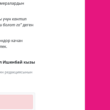
камералардын
ы үчүн кантип
и болот го”
деген
ондор качан
лек.
ел Ишенбай кызы
инин редакциясынын