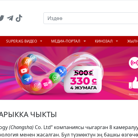
SUPER.KG ВИДЕО
МЕДИА-ПОРТАЛ
КИНОЗАЛ
ЖЫЛ
ЖАРЫККА ЧЫКТЫ
logy
(
Changsha
)
Co. Ltd” компаниясы чыгарган 8 камерал
ология менен жасалган. Бул түзмөктүн эң башкы өзгөчөл