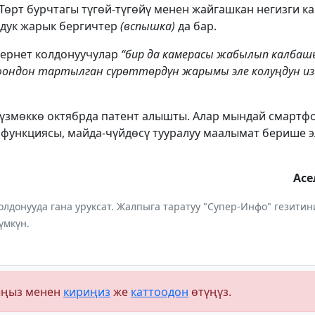
 Төрт бурчтагы түгөй-түгөйү менен жайгашкан негизги 
дук жарык бергичтер
(вспышка)
да бар.
тернет колдонуучулар
“бир да камерасы жабылып калбаш
ефондон тартылган сүрөттөрдүн жарымы эле колуңдун из
түзмөккө октябрда патент алышты. Алар мындай смартф
 функциясы, майда-чүйдөсү тууралуу маалымат берише э
Ас
лдонууда гана уруксат. Жалпыга таратуу "Супер-Инфо" гезит
үмкүн.
ыңыз менен
кириңиз
же
каттоодон
өтүңүз.