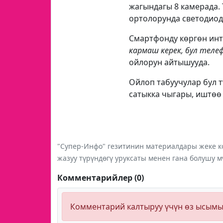
жагындагы 8 камерада.
ортолорунда светодиод
Смартфонду көргөн ин
кармаш керек, бул тел
ойлорун айтышууда.
Ойлоп табуучулар бул 
сатыкка чыгары, иштөө
"Супер-Инфо" гезитинин материалдары жеке ко
жазуу түрүндөгү уруксаты менен гана болушу м
Комментарийлер (0)
Комментарий калтыруу үчүн өз ысым