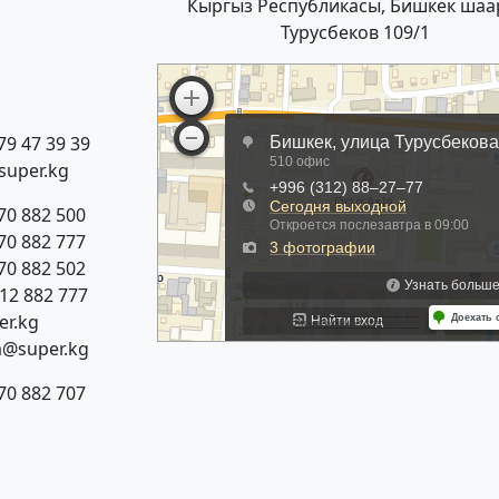
Кыргыз Республикасы, Бишкек шаа
Турусбеков 109/1
79 47 39 39
super.kg
70 882 500
70 882 777
70 882 502
312 882 777
r.kg
a@super.kg
70 882 707