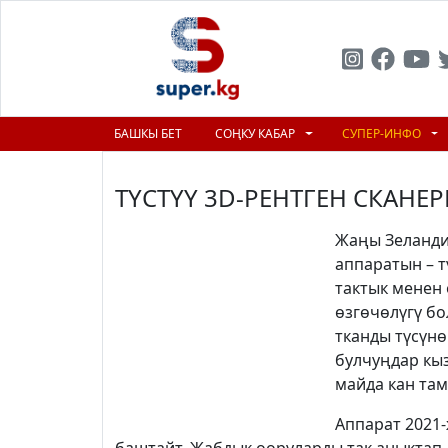
БАШКЫ БЕТ
СОҢКУ КАБАР
СУПЕР-ИНФО
ТҮСТҮҮ 3D-РЕНТГЕН СКАНЕ
Жаңы Зеланди
аппаратын – т
тактык менен 
өзгөчөлүгү бо
тканды түсүнө
булчуңдар кыз
майда кан там
Аппарат 2021