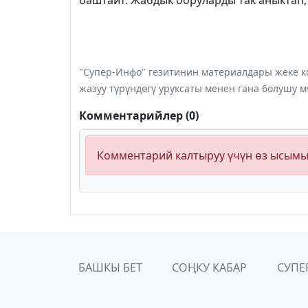
баштайт. Жабдык ооруларды так аныктап,
"Супер-Инфо" гезитинин материалдары жеке ко
жазуу түрүндөгү уруксаты менен гана болушу м
Комментарийлер (0)
Комментарий калтыруу үчүн өз ысым
БАШКЫ БЕТ
СОҢКУ КАБАР
СУПЕ