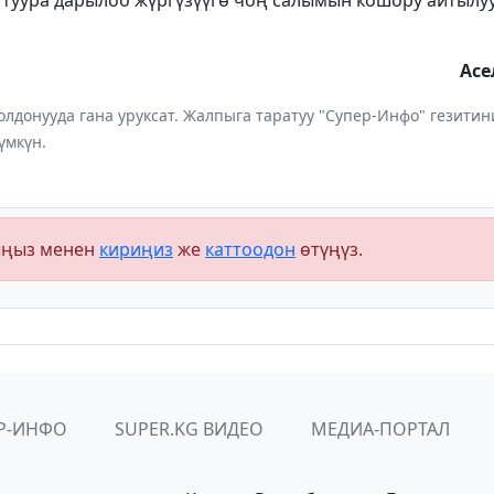
 туура дарылоо жүргүзүүгө чоң салымын кошору айтылуу
Ас
лдонууда гана уруксат. Жалпыга таратуу "Супер-Инфо" гезит
үмкүн.
ыңыз менен
кириңиз
же
каттоодон
өтүңүз.
Р-ИНФО
SUPER.KG ВИДЕО
МЕДИА-ПОРТАЛ