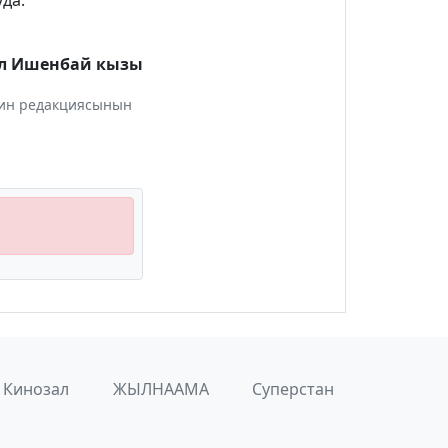
да.
ел Ишенбай кызы
инин редакциясынын
Кинозал
ЖЫЛНААМА
Суперстан