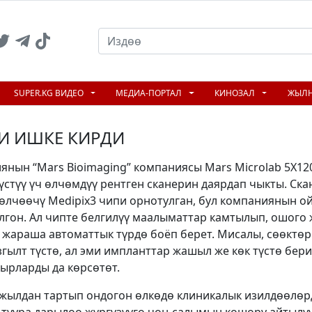
SUPER.KG ВИДЕО
МЕДИА-ПОРТАЛ
КИНОЗАЛ
ЖЫЛ
РИ ИШКЕ КИРДИ
янын “Mars Bioimaging” компаниясы Mars Microlab 5X1
үстүү үч өлчөмдүү рентген сканерин даярдап чыкты. Ск
өлчөөчү Medipix3 чипи орнотулган, бул компаниянын о
лгон. Ал чипте белгилүү маалыматтар камтылып, ошого
 жараша автоматтык түрдө боёп берет. Мисалы, сөөктөр 
гылт түстө, ал эми импланттар жашыл же көк түстө бер
ырларды да көрсөтөт.
-жылдан тартып ондогон өлкөдө клиникалык изилдөөлөр