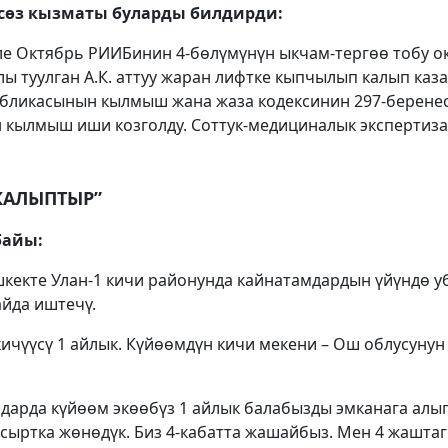
сөз кызматы буларды билдирди:
ле Октябрь РИИБинин 4-бөлүмүнүн ыкчам-тергөө тобу о
ы туулган А.К. аттуу жаран лифтке кыпчылып калып каз
убликасынын кылмыш жана жаза кодексинин 297-берене
 кылмыш иши козголду. Соттук-медициналык экспертиза
КАЛЫПТЫР”
байы:
ишкекте Улан-1 кичи районунда кайнатамдардын үйүндө 
йда иштечү.
, кичүүсү 1 айлык. Күйөөмдүн кичи мекени – Ош облусуну
дарда күйөөм экөөбүз 1 айлык балабызды эмканага алы
 сыртка жөнөдүк. Биз 4-кабатта жашайбыз. Мен 4 жашта