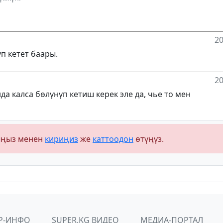
20
п кетет баары.
20
 калса бөлүнүп кетиш керек эле да, чье то мен
ыңыз менен
кириңиз
же
каттоодон
өтүңүз.
Р-ИНФО
SUPER.KG ВИДЕО
МЕДИА-ПОРТАЛ