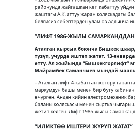
районунда жайгашкан көп кабаттуу үйдүн
жаштагы А.К. аттуу жаран коляскадагы б
белгисиз себептерден улам өз алдынча и
“ЛИФТ 1986-ЖЫЛЫ САМАРКАНДДАН
Аталган кырсык боюнча Бишкек шаар
түзүп, учурда иштеп жатат. 13-янва
өттү. Ал жыйында “Бишкекгорлифт” 
Майрамбек Саманчиев мындай маалы
– Аталган лифт 4-кабаттан жогору тарапта
маркумдун башы менен бир буту кабинан
өчүргөн. Андан кийин электромеханик ба
баланы коляскасы менен сыртка чыгарыш
жетип келген. Лифт 1986-жылы Самарканд
“ИЛИКТӨӨ ИШТЕРИ ЖҮРҮП ЖАТАТ”