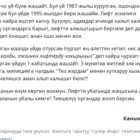
чо үй-бүлө жашайт. Бул үй 1987-жылы курулган, ошондо
зүм бул үйдө 1995-жылдан бери жашайм. Лифт эскилиги
о кайра иштеп калчу. Бузулуп, адамдар ичинде калып кал
ү органдарга барып, лифтти алмаштырып бергиле деп д
деп коюшат, анан ошо менен жок.
лган маалда үйдө отурсам Нурзат өң-алеттен кетип, нес
 калды, тезинен лифтёрду чакырыңыз”
деп кайра чуркап 
рган үйдүн 1-кабатында жашайт. 3 мүнөткө жетпей эле н
га, милицияга чалдым. “Тез жардам” менен куткаруу кыз
 келишсе аман алып калышат беле?!
канын өзүм көргөн жокмун. Лифтти убагында жаңысын
аланын убалы кимге? Тиешелүү органдар жооп берсин.
Каным
лдонууда гана уруксат. Жалпыга таратуу "Супер-Инфо" гезит
үмкүн.