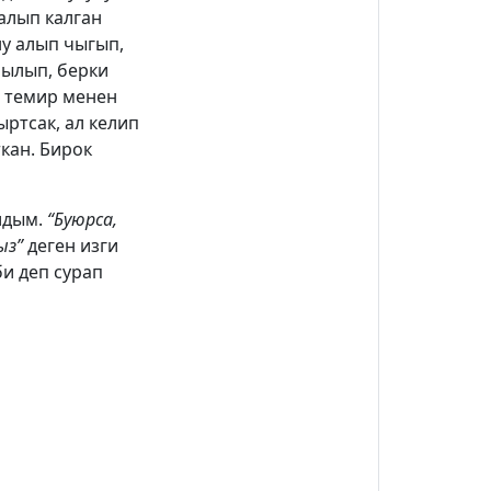
алып калган
ну алып чыгып,
былып, берки
н темир менен
ртсак, ал келип
кан. Бирок
лдым.
“Буюрса,
быз”
деген изги
би деп сурап