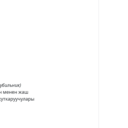
рубильник)
ан менен жаш
куткаруучулары