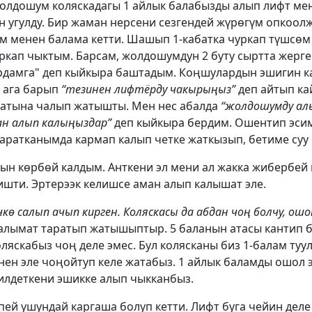
олдошум коляскадагы 1 айлык балабызды алып лифт мен
үн угулду. Бир жаман нерсени сезгендей жүрөгүм опкоолж
 менен балама кетти. Шашып 1-кабатка чуркап түшсөм 
уркап чыктым. Барсам, жолдошумдун 2 буту сыртта жерг
ардамга" деп кыйкыра баштадым. Коңшулардын эшигин к
 ага барып
“тезинен лифтёрду чакырыңыз”
деп айтып ка
ызматына чалып жатышты. Мен нес абалда
“жолдошумду ал
ан алып калыңыздар”
деп кыйкыра бердим. Ошентип эси
аратканымда кармап калып четке жаткызып, бетиме суу
н көрбөй калдым. Анткени эл мени ал жакка жибербей 
лишти. Эртерээк келишсе аман алып калышат эле.
кө салып ачып кирген. Коляскасы да абдан чоң болчу, ош
аалымат таратып жатышыптыр. 5 баланын атасы кантип 
оляскабыз чоң деле эмес. Бул колясканы биз 1-балам туу
нен эле чоңойтуп келе жатабыз. 1 айлык баламды ошол 
йилдеткени эшикке алып чыкканбыз.
ей ушундай каргаша болуп кетти. Лифт буга чейин деле 