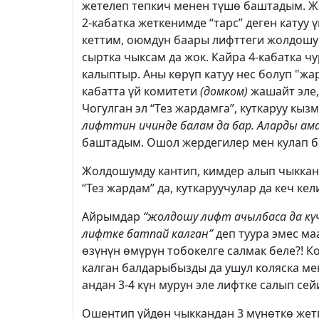
жетелеп тепкич менен түшө баштадым. Ж
2-кабатка жеткенимде “тарс” деген катуу 
кеттим, оюмдун баары лифттеги жолдошум
сыртка чыксам да жок. Кайра 4-кабатка ч
калыптыр. Аны көрүп катуу нес болуп "ж
кабатта үй комитети
(домком)
жашайт эле,
Чогулган эл “Тез жардамга”, куткаруу к
лифттин ичинде балам да бар. Аларды ам
баштадым. Ошол жердегилер мен кулап б
Жолдошумду кантип, кимдер алып чыкканы
“Тез жардам” да, куткаруучулар да кеч ке
Айрымдар
“жолдошу лифт ачылбаса да күч
лифтке батпай калган”
деп туура эмес м
өзүнүн өмүрүн тобокелге салмак беле?! К
калган балдарыбызды да ушул коляска ме
андан 3-4 күн мурун эле лифтке салып се
Ошентип үйдөн чыккандан 3 мүнөткө жетп