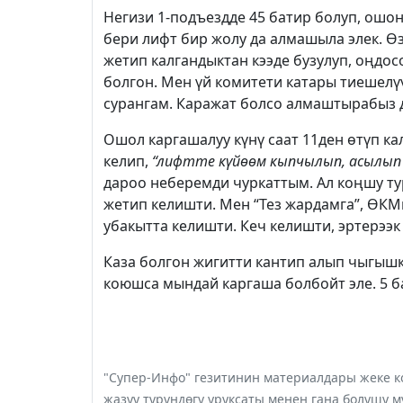
Негизи 1-подъездде 45 батир болуп, ошон
бери лифт бир жолу да алмашыла элек. Ө
жетип калгандыктан кээде бузулуп, оңдос
болгон. Мен үй комитети катары тиешелү
сурангам. Каражат болсо алмаштырабыз 
Ошол каргашалуу күнү саат 11ден өтүп ка
келип,
“лифтте күйөөм кыпчылып, асылып
дароо неберемди чуркаттым. Ал коңшу ту
жетип келишти. Мен “Тез жардамга”, ӨКМ
убакытта келишти. Кеч келишти, эртерээк
Каза болгон жигитти кантип алып чыгыш
коюшса мындай каргаша болбойт эле. 5 б
"Супер-Инфо" гезитинин материалдары жеке ко
жазуу түрүндөгү уруксаты менен гана болушу м