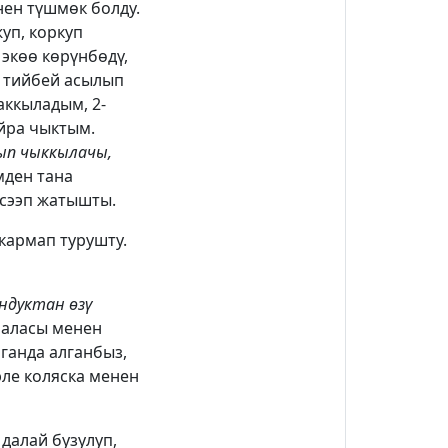
ен түшмөк болду.
уп, коркуп
экөө көрүнбөдү,
е тийбей асылып
аккыладым, 2-
йра чыктым.
ып чыккылачы,
мден тана
 сээп жатышты.
кармап турушту.
ондуктан өзү
баласы менен
лганда алганбыз,
эле коляска менен
далай бузулуп,