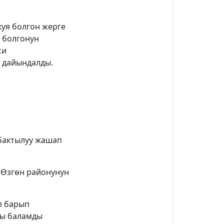
куя болгон жерге
а болгонун
си
 дайындалды.
убактылуу жашап
н Өзгөн районунун
п барып
гы баламды