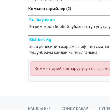
Комментарийлер (2)
Rusbayastan
Эч ким жооп бербейт,убакыт отуп унутулу
Bishkek-Kg
Эгер денесинин жарымы лифттин сыртында
түшүнбөдүм кандай кыпчылганына!!!
Комментарий калтыруу үчүн өз ысым
БАШКЫ БЕТ
СОҢКУ КАБАР
СУПЕ