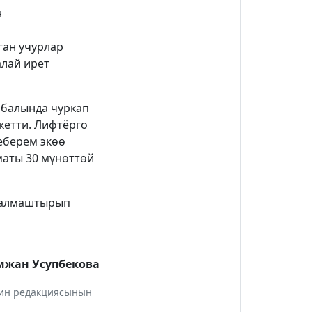
н
ган учурлар
алай ирет
 абалында чуркап
кетти. Лифтёрго
еберем экөө
маты 30 мүнөттөй
а алмаштырып
жан Усупбекова
инин редакциясынын