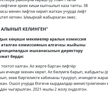
 лифтине эркек киши кыпчылып каза тапты. 38
аласы менен лифтке кирип жаткан учурда лифт
штеп кеткен. Ымыркай жабыркаган эмес.
 АЛЫНЫП КЕЛИНГЕН”
дык кеңеши мекемелер аралык комиссия
рда аталган комиссиянын алгачкы жыйыны
муниципалдык ишканасынын директору
мат берди:
 токтоп калган. Ал жерге барган лифтёр
ын ичинде экенин көрөт. Ал бөлүмгө барып, жабдыкты
(
рып, экөө биргеликте кабинаны түшүрүп, ичиндеги жар
кан. Ошол учурда Өзгөчө кырдаалдар министрлигинин 
дан чыгарылган. 2021-жылы 2 жолу оңдолгон.