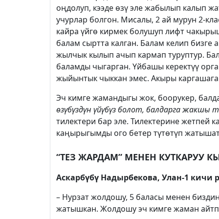
оңдолуп, кээде өзү эле жабылып калып ж
учурлар болгон. Мисалы, 2 ай мурун 2-к
кайра үйгө кирмек болушуп лифт чакыры
балам сыртта калган. Балам келип бизге 
жылчык кылып ачып кармап туруптур. Ба
баламды чыгарган. Үйбашы керектүү орг
жыйынтык чыккан эмес. Акыры каргашага 
Эч кимге жамандыгы жок, боорукер, ба
өзүбүздүн үйүбүз болот, балдарга жакшы т
тилектери бар эле. Тилектерине жетпей к
каңырыгымды ого бетер түтөтүп жатышат
“ТЕЗ ЖАРДАМ” МЕНЕН КУТКАРУУ К
Аскарбүбү Надырбекова, Улан-1 кичи 
– Нурзат жолдошу, 5 баласы менен бизди
жатышкан. Жолдошу эч кимге жаман айтпа