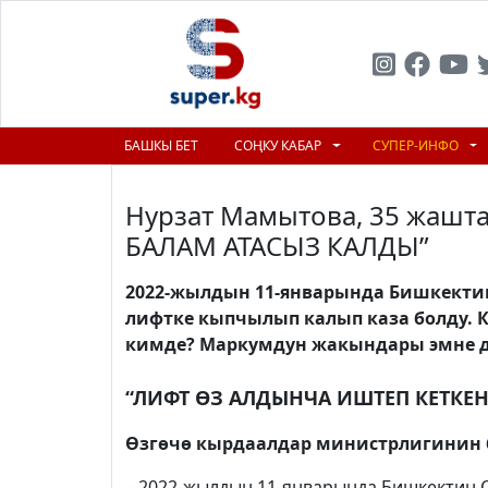
БАШКЫ БЕТ
СОҢКУ КАБАР
СУПЕР-ИНФО
Нурзат Мамытова, 35 жаш
БАЛАМ АТАСЫЗ КАЛДЫ”
2022-жылдын 11-январында Бишкектин
лифтке кыпчылып калып каза болду. 
кимде? Маркумдун жакындары эмне 
“ЛИФТ ӨЗ АЛДЫНЧА ИШТЕП КЕТКЕН
Өзгөчө кырдаалдар министрлигинин 
– 2022-жылдын 11-январында Бишкектин 