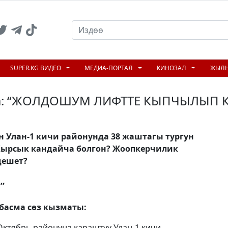
SUPER.KG ВИДЕО
МЕДИА-ПОРТАЛ
КИНОЗАЛ
ЖЫЛ
та: “ЖОЛДОШУМ ЛИФТТЕ КЫПЧЫЛЫП КА
 Улан-1 кичи районунда 38 жаштагы тургун
Кырсык кандайча болгон? Жоопкерчилик
дешет?
”
басма сөз кызматы:
Октябрь районуна караштуу Улан-1 кичи