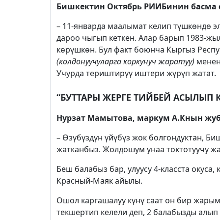
Бишкектин Октябрь РИИБинин басма 
– 11-январда маалымат келип түшкөндө э
дароо чыгып кеткен. Алар барып 1983-жыл
көрүшкөн. Бул факт боюнча Кыргыз Респ
(колдонуучуларга коркунуч жаратуу)
менен
Учурда териштирүү иштери жүрүп жатат.
“БУТТАРЫ ЖЕРГЕ ТИЙБЕЙ АСЫЛЫП 
Нурзат Мамытова, маркум А.Кнын жу
– Өзүбүздүн үйүбүз жок болгондуктан, Б
жатканбыз. Жолдошум унаа токтотуучу жа
Беш балабыз бар, улуусу 4-класста окуса
Красный-Маяк айылы.
Ошол каргашалуу күнү саат он бир жарым
текшертип келели деп, 2 балабызды алып