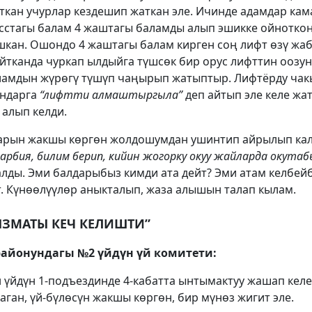
аткан учурлар кездешип жаткан эле. Ичинде адамдар кам
ласстагы балам 4 жаштагы баламды алып эшикке ойнотко
шкан. Ошондо 4 жаштагы балам кирген соң лифт өзү жа
айтканда чуркап ылдыйга түшсөк бир орус лифттин оозу
ламдын жүрөгү түшүп чаңырып жатыптыр. Лифтёрду чакы
андарга
“лифтти алмаштыргыла”
деп айтып эле келе жат
алып келди.
лдарын жакшы көргөн жолдошумдан ушинтип айрылып ка
арбия, билим берип, кийин жогорку окуу жайларда окута
алды. Эми балдарыбыз кимди ата дейт? Эми атам келбей
. Күнөөлүүлөр аныкталып, жаза алышын талап кылам.
ЫЗМАТЫ КЕЧ КЕЛИШТИ”
районундагы №2 үйдүн үй комитети:
н үйдүн 1-подъездинде 4-кабатта ынтымактуу жашап келе
ган, үй-бүлөсүн жакшы көргөн, бир мүнөз жигит эле.