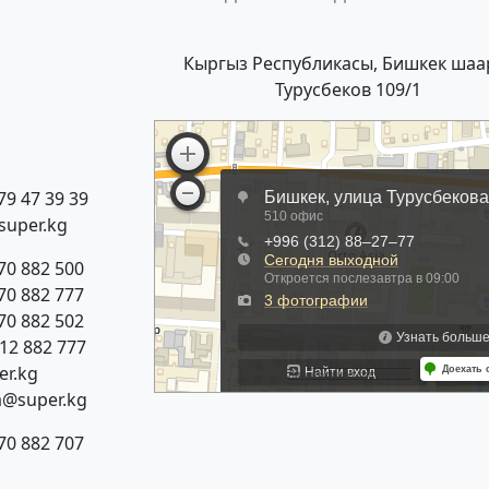
Кыргыз Республикасы, Бишкек шаа
Турусбеков 109/1
79 47 39 39
super.kg
70 882 500
70 882 777
70 882 502
312 882 777
r.kg
a@super.kg
70 882 707