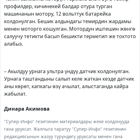
профилдер, кичинекей балдар отура турган
машинанын мотору, 12 вольттук батарейка
колдонулган. Бешик алдындагы темирдин жардамы
менен моторго кошулган. Мотордун иштешин жөнгө
салуучу тетикти басып бешикти терметип же токтото
алабыз.
– Акылдуу урнага ультра үндүү датчик колдонулган.
Урнага таштандыны салып келе жаткан кезде датчик
аны көрөт, капкагы өзү ачылат, алыстаганда кайра
жабылат.
Динара Акимова
"Супер-Инфо" гезитинин материалдары жеке колдонууда
гана уруксат. Жалпыга таратуу "Супер-Инфо" гезитинин
редакциясынын жазуу түрүндөгү уруксаты менен гана