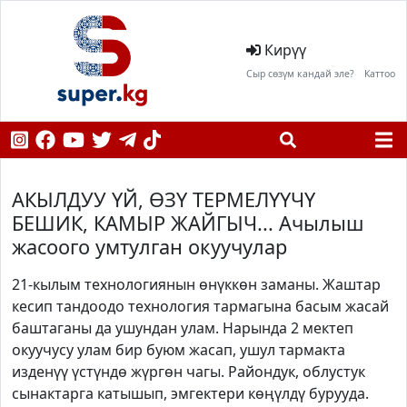
Кирүү
Сыр сөзүм кандай эле?
Каттоо
АКЫЛДУУ ҮЙ, ӨЗҮ ТЕРМЕЛҮҮЧҮ
БЕШИК, КАМЫР ЖАЙГЫЧ... Ачылыш
жасоого умтулган окуучулар
21-кылым технологиянын өнүккөн заманы. Жаштар
кесип тандоодо технология тармагына басым жасай
баштаганы да ушундан улам. Нарында 2 мектеп
окуучусу улам бир буюм жасап, ушул тармакта
изденүү үстүндө жүргөн чагы. Райондук, облустук
сынактарга катышып, эмгектери көңүлдү бурууда.