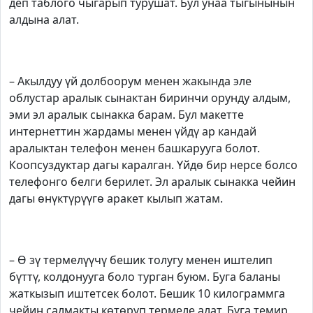
деп таблого чыгарып турушат. Бул унаа тыгынынын
алдына алат.
– Акылдуу үй долбоорум менен жакында эле
облустар аралык сынактан биринчи орунду алдым,
эми эл аралык сынакка барам. Бул макетте
интернеттин жардамы менен үйдү ар кандай
аралыктан телефон менен башкарууга болот.
Коопсуздуктар дагы каралган. Үйдө бир нерсе болсо
телефонго белги берилет. Эл аралык сынакка чейин
дагы өнүктүрүүгө аракет кылып жатам.
– Ө зү термелүүчү бешик толугу менен иштелип
бүттү, колдонууга боло турган буюм. Буга баланы
жаткызып иштетсек болот. Бешик 10 килограммга
чейин салмакты көтөрүп термеле алат. Буга темир