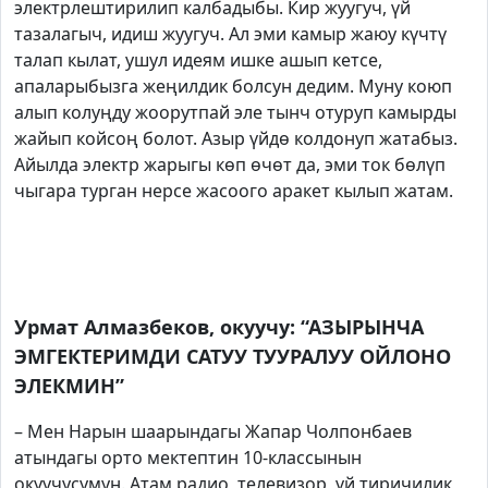
электрлештирилип калбадыбы. Кир жуугуч, үй
тазалагыч, идиш жуугуч. Ал эми камыр жаюу күчтү
талап кылат, ушул идеям ишке ашып кетсе,
апаларыбызга жеңилдик болсун дедим. Муну коюп
алып колуңду жоорутпай эле тынч отуруп камырды
жайып койсоң болот. Азыр үйдө колдонуп жатабыз.
Айылда электр жарыгы көп өчөт да, эми ток бөлүп
чыгара турган нерсе жасоого аракет кылып жатам.
Урмат Алмазбеков, окуучу: “АЗЫРЫНЧА
ЭМГЕКТЕРИМДИ САТУУ ТУУРАЛУУ ОЙЛОНО
ЭЛЕКМИН”
– Мен Нарын шаарындагы Жапар Чолпонбаев
атындагы орто мектептин 10-классынын
окуучусумун. Атам радио, телевизор, үй тиричилик,