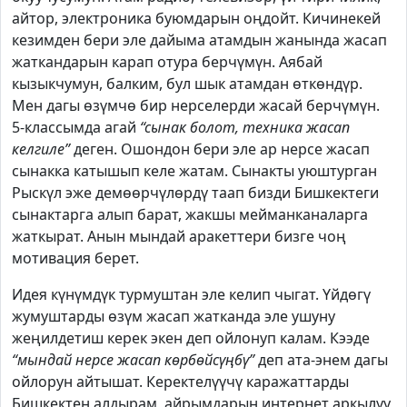
айтор, электроника буюмдарын оңдойт. Кичинекей
кезимден бери эле дайыма атамдын жанында жасап
жаткандарын карап отура берчүмүн. Аябай
кызыкчумун, балким, бул шык атамдан өткөндүр.
Мен дагы өзүмчө бир нерселерди жасай берчүмүн.
5-классымда агай
“сынак болот, техника жасап
келгиле”
деген. Ошондон бери эле ар нерсе жасап
сынакка катышып келе жатам. Сынакты уюштурган
Рыскүл эже демөөрчүлөрдү таап бизди Бишкектеги
сынактарга алып барат, жакшы мейманканаларга
жаткырат. Анын мындай аракеттери бизге чоң
мотивация берет.
Идея күнүмдүк турмуштан эле келип чыгат. Үйдөгү
жумуштарды өзүм жасап жатканда эле ушуну
жеңилдетиш керек экен деп ойлонуп калам. Кээде
“мындай нерсе жасап көрбөйсүңбү”
деп ата-энем дагы
ойлорун айтышат. Керектелүүчү каражаттарды
Бишкектен алдырам, айрымдарын интернет аркылуу