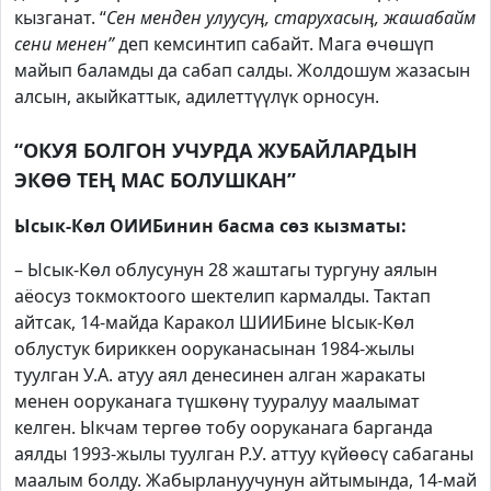
кызганат. “
Сен менден улуусуң, старухасың, жашабайм
сени менен”
деп кемсинтип сабайт. Мага өчөшүп
майып баламды да сабап салды. Жолдошум жазасын
алсын, акыйкаттык, адилеттүүлүк орносун.
“ОКУЯ БОЛГОН УЧУРДА ЖУБАЙЛАРДЫН
ЭКӨӨ ТЕҢ МАС БОЛУШКАН”
Ысык-Көл ОИИБинин басма сөз кызматы:
– Ысык-Көл облусунун 28 жаштагы тургуну аялын
аёосуз токмоктоого шектелип кармалды. Тактап
айтсак, 14-майда Каракол ШИИБине Ысык-Көл
облустук бириккен ооруканасынан 1984-жылы
туулган У.А. атуу аял денесинен алган жаракаты
менен ооруканага түшкөнү тууралуу маалымат
келген. Ыкчам тергөө тобу ооруканага барганда
аялды 1993-жылы туулган Р.У. аттуу күйөөсү сабаганы
маалым болду. Жабырлануучунун айтымында, 14-май