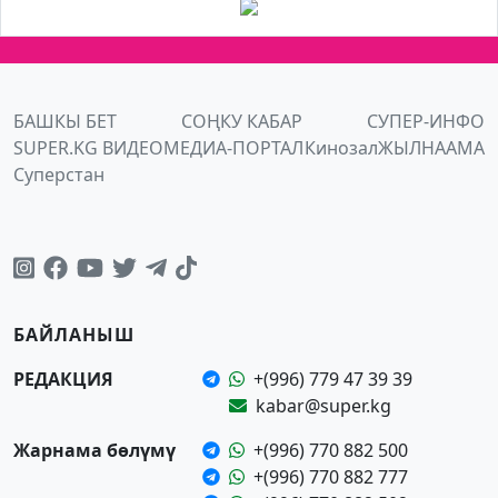
БАШКЫ БЕТ
СОҢКУ КАБАР
СУПЕР-ИНФО
SUPER.KG ВИДЕО
МЕДИА-ПОРТАЛ
Кинозал
ЖЫЛНААМА
Суперстан
БАЙЛАНЫШ
РЕДАКЦИЯ
+(996) 779 47 39 39
kabar@super.kg
Жарнама бөлүмү
+(996) 770 882 500
+(996) 770 882 777