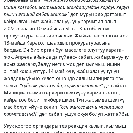
Усенбаева мага “
милицияга арыз жазсам кылмыш
ишин козгобой жатышат, жолдошумдан кордук көрүп
тынч жашай албай жатам”
деп мурун эле даттанып
кайрылган. Биз жабырлануучуну ээрчитип алып
2022-жылдын 10-майында Ысык-Көл облустук
прокуратурасына кайрылдык. Жыйынтык болгон жок.
13-майда Каракол шаардык прокуратурасына
бардык. Эч бир орган бул маселеге олуттуу караган
жок. Апрель айында да күйөөсү сабап, жабырлануучу
арыз жазса жүйөлүү негиз жок деп кылмыш ишин
ачпай коюшуптур. 14-май күнү жабырлануучунун
жолдошу үйүнө келет, ошондо аялы милицияга өзү
чалып
“күйөөм үйгө келди, кармап кеткиле”
деп айтат.
Милиция кызматкерлери шектүүнү кармап кетип,
кайра коё берип жиберишкен. Түн жарымда шектүү
мас болуп үйүнө келип,
“сен эмнеге мени милицияга
карматасың?!”
деп сабап, ушул окуя болуп жатпайбы.
Укук коргоо органдары тез реакция кылып, кылмыш