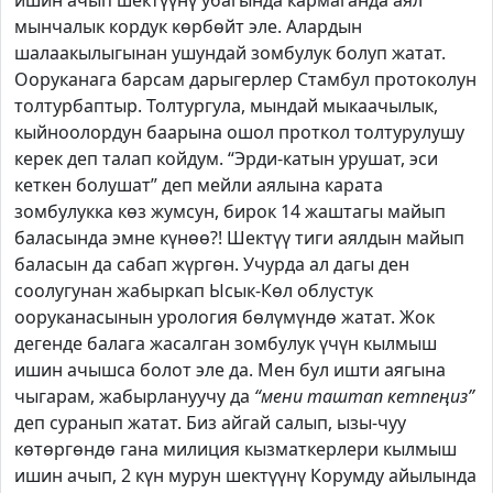
ишин ачып шектүүнү убагында кармаганда аял
мынчалык кордук көрбөйт эле. Алардын
шалаакылыгынан ушундай зомбулук болуп жатат.
Ооруканага барсам дарыгерлер Стамбул протоколун
толтурбаптыр. Толтургула, мындай мыкаачылык,
кыйноолордун баарына ошол проткол толтурулушу
керек деп талап койдум.
“Эрди-катын урушат, эси
кеткен болушат”
деп мейли аялына карата
зомбулукка көз жумсун, бирок 14 жаштагы майып
баласында эмне күнөө?! Шектүү тиги аялдын майып
баласын да сабап жүргөн. Учурда ал дагы ден
соолугунан жабыркап Ысык-Көл облустук
ооруканасынын урология бөлүмүндө жатат. Жок
дегенде балага жасалган зомбулук үчүн кылмыш
ишин ачышса болот эле да. Мен бул ишти аягына
чыгарам, жабырлануучу да
“мени таштап кетпеңиз”
деп суранып жатат. Биз айгай салып, ызы-чуу
көтөргөндө гана милиция кызматкерлери кылмыш
ишин ачып, 2 күн мурун шектүүнү Корумду айылында