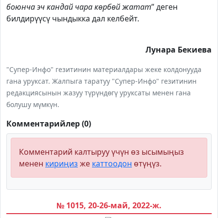
боюнча эч кандай чара көрбөй жатат
” деген
билдирүүсү чындыкка дал келбейт.
Лунара Бекиева
"Супер-Инфо" гезитинин материалдары жеке колдонууда
гана уруксат. Жалпыга таратуу "Супер-Инфо" гезитинин
редакциясынын жазуу түрүндөгү уруксаты менен гана
болушу мүмкүн.
Комментарийлер (0)
Комментарий калтыруу үчүн өз ысымыңыз
менен
кириңиз
же
каттоодон
өтүңүз.
№ 1015, 20-26-май, 2022-ж.