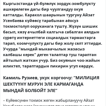
Кыргызстанда үй-бүлөлүк зордук-зомбулукту
ашкерелеген дагы бир чуулгандуу окуя
катталды. Каракол шаарынын тургуну Айзат
Усенбаева күйөөсү тарабынан аёосуз
токмоктолуп ооруканага түштү. Жүзүн шишик
басып, көзү ачылбай калгыча сабалган аялдын
сүрөтү интернеттеги социалдык тармактарга
тарап, коомчулукту дагы бир жолу селт эттирди.
Учурда "мындай мыкаачылык жазасыз
калбашы керек" деген талаптар туш тараптан
айтылып жаткан учур. Биз окуянын чоо-жайын
иликтеп, тараптардын пикирин угуп көрдүк.
Камиль Рузиев, укук коргоочу: “МИЛИЦИЯ
ШЕКТҮҮНҮ МУРУН ЭЛЕ КАРМАГАНДА
МЫНДАЙ БОЛБОЙТ ЭЛЕ”
– Күйөөсүнөн токмок жеген жабырлануучу Айзат