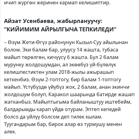
ичип жүргөн жеринен кармап келишиптир.
Айзат Усенбаева, жабырлануучу:
“КИЙИМИМ АЙРЫЛГЫЧА ТЕПКИЛЕДИ”
– Өзүм Жети-Өгүз районунун Кызыл-Суу айылынан
болом. Эки балам бар, улуусу 14 жашта, тубаса
майып төрөлгөн, кичүүсү 6 жашта. Бул 2 балам
мурунку жолдошумдан, ал экөөбүз үй-бүлөлүк
келишпестиктен улам 2018-жылы ажырашып
кеткенбиз. Өзүм 2-топтогу, бир балам 1-топтогу
майып. Үстүбүздө үйүбүз жок, 2 балам, анан экинчи
жолдошум болуп, Каракол шаарында батирде жашап
жатканбыз. Майыптыгыма байланыштуу иштебейм,
балдарымды карап үйдө отурам. Эптеп кепедей
болсо да үйлүү болсом деп тилек кылам.
Туугандарым бар, бирок алар өз турмушу менен
алек.