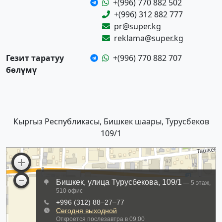
+(996) 770 882 502
+(996) 312 882 777
pr@super.kg
reklama@super.kg
Гезит таратуу
+(996) 770 882 707
бөлүмү
Кыргыз Республикасы, Бишкек шаары, Турусбеков
109/1