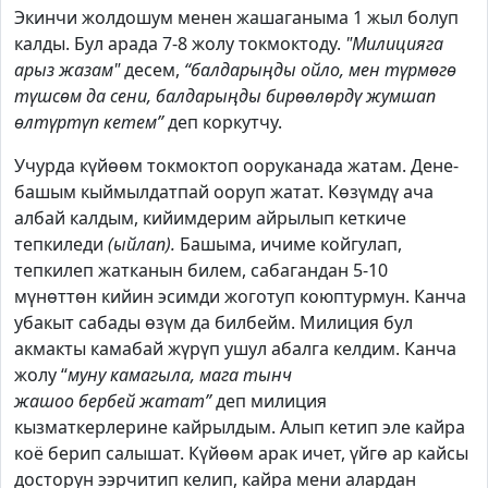
Экинчи жолдошум менен жашаганыма 1 жыл болуп
калды. Бул арада 7-8 жолу токмоктоду.
"Милицияга
арыз жазам"
десем,
“балдарыңды ойло, мен түрмөгө
түшсөм да сени, балдарыңды бирөөлөрдү жумшап
өлтүртүп кетем”
деп коркутчу.
Учурда күйөөм токмоктоп ооруканада жатам. Дене-
башым кыймылдатпай ооруп жатат. Көзүмдү ача
албай калдым, кийимдерим айрылып кеткиче
тепкиледи
(ыйлап).
Башыма, ичиме койгулап,
тепкилеп жатканын билем, сабагандан 5-10
мүнөттөн кийин эсимди жоготуп коюптурмун. Канча
убакыт сабады өзүм да билбейм. Милиция бул
акмакты камабай жүрүп ушул абалга келдим. Канча
жолу “
муну камагыла, мага тынч
жашоо бербей жатат”
деп милиция
кызматкерлерине кайрылдым. Алып кетип эле кайра
коё берип салышат. Күйөөм арак ичет, үйгө ар кайсы
досторун ээрчитип келип, кайра мени алардан