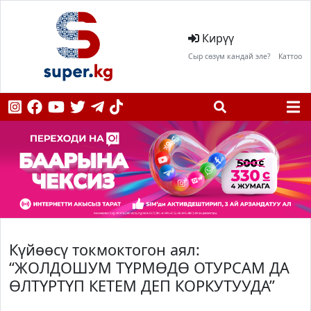
Кирүү
Сыр сөзүм кандай эле?
Каттоо
Күйөөсү токмоктогон аял:
“ЖОЛДОШУМ ТҮРМӨДӨ ОТУРСАМ ДА
ӨЛТҮРТҮП КЕТЕМ ДЕП КОРКУТУУДА”