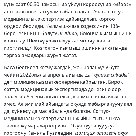
күнү саат 00:30 чамасында үйдүн короосунда күйөөсү
аны кызганычтан улам сабап салган. Аялга соттук-
медициналык экспертиза дайындалып, коргоо
ордери берилди. Кылмыш-жаза кодексинин 138-
беренесинин 1-бөлүгү
(кыйноо)
боюнча кылмыш иши
козголду. Шектүү убактылуу кармоочу жайга
киргизилди. Козголгон кылмыш ишинин алкагында
тергөө амалдары жүрүп жатат.
Баса белгилеп кетчү жагдай, жабырлануучу буга
чейин 2022-жылы апрель айында да “
күйөөм сабады
”
деп милиция кызматкерлерине кайрылган. Бирок
соттук-медициналык экспертизада денесине оор
залал келбегени аныкталып, кылмыш иши ачылган
эмес. Ал эми май айындагы окуяда жабырлануучу аял
да, күйөөсү да мас абалында болгон. Соттук-
медициналык экспертизанын жыйынтыгы чыкса
тиешелүү чаралар көрүлөт. Окуя тууралуу укук
коргоочу Камиль Рузиевдин
“милиция аталган окуя