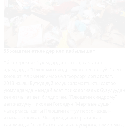
55 жаштан өткөндөр көп кабылышат
Үйгө керексиз буюмдарды топтоп, сактаган
адамдарды “Плюшкин синдрому менен ооруйт” деп
коюшат. Ал эми илимде бул “хордер” деп аталат.
2013-жылы Бүткүл дүйнөлүк саламаттыкты сактоо
уюму адамда мындай адат психологиялык бузулуудан
келип чыгат деп билдирген. “Плюшкин синдрому”
деп жазуучу Николай Гоголдун “Мёртвые души”
чыгармасындагы Плюшкин аттуу персонаждын
атынан коюлган. Чыгармада автор аталган
каарманды “эски батек, аялдын чүпүрөгү, темир мык,