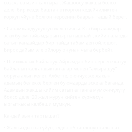
сөзсүз өз изин калтырат. Жашоосу жакшы болсо
деле, бир кезде баштан өткөргөн кедейчиликтен
коркуп үйүнө болгон нерсенин баарын ташый берет.
• Сарамжалдуулуктун иллюзиясы. Кээ бир адамдар
эски буюм-тайымдарын ыргытышпайт, кийин аларды
сатып кандайдыр бир пайда табам деп ойлошот.
Бирок дайым эле ойлору оңунан чыга бербейт.
• Психикалык байлануу. Айрымдар бир нерсеге катуу
байланып калгандыктан алар менен “ажырашуу”
ооруга алып келет. Албетте, оюнчук же жакын
адамың белекке берген буюмдарды эске албаганда.
Адамдын жакшы кийим сатып алганга мүмкүнчүлүгү
болсо деле, 20 жыл мурун кийген күрмөсүн
ыргыткысы келбеши мүмкүн.
Кандай зыян тартышат?
• Жалгыздыкты сүйүп, элден обочолонуп калышат