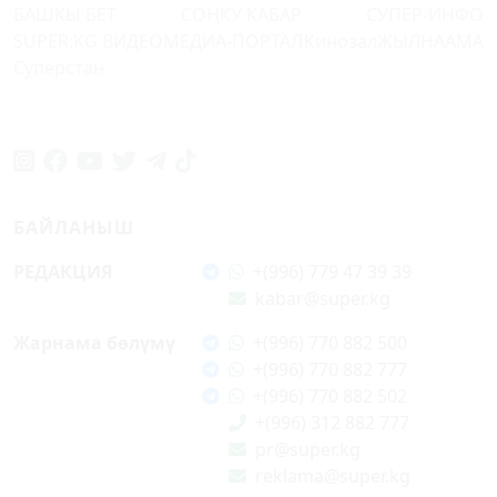
БАШКЫ БЕТ
СОҢКУ КАБАР
СУПЕР-ИНФО
SUPER.KG ВИДЕО
МЕДИА-ПОРТАЛ
Кинозал
ЖЫЛНААМА
Суперстан
БАЙЛАНЫШ
РЕДАКЦИЯ
+(996) 779 47 39 39
kabar@super.kg
Жарнама бөлүмү
+(996) 770 882 500
+(996) 770 882 777
+(996) 770 882 502
+(996) 312 882 777
pr@super.kg
reklama@super.kg