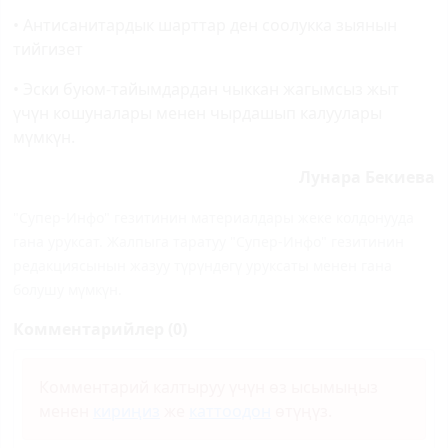
• Антисанитардык шарттар ден соолукка зыянын
тийгизет
• Эски буюм-тайымдардан чыккан жагымсыз жыт
үчүн кошуналары менен чырдашып калуулары
мүмкүн.
Лунара Бекиева
"Супер-Инфо" гезитинин материалдары жеке колдонууда
гана уруксат. Жалпыга таратуу "Супер-Инфо" гезитинин
редакциясынын жазуу түрүндөгү уруксаты менен гана
болушу мүмкүн.
Комментарийлер (0)
Комментарий калтыруу үчүн өз ысымыңыз
менен
кириңиз
же
каттоодон
өтүңүз.