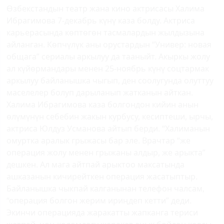
Өзбекстандын театр жана кино актрисасы Халима
Ибрагимова 7-декабрь күнү каза болду. Актриса
карьерасында көптөгөн тасмалардын жылдызына
айланган. Көпчүлүк аны орустардын “Универ: новая
общага” сериалы аркылуу да тааныйт. Акыркы жолу
ал күйөрмандары менен 25-ноябрь күнү соцтармак
аркылуу байланышка чыгып, ден соолугунда олуттуу
маселелер болуп дарыланып жатканын айткан.
Халима Ибрагимова каза болгондон кийин анын
өлүмүнүн себебин жакын курбусу, кесиптеши, ырчы,
актриса Юлдуз Усманова айтып берди. “Халиманын
омуртка аралык грыжасы бар эле. Врачтар “же
операция жолу менен грыжаны алдыр, же арыкта”
дешкен. Ал мага айтпай арыктоо максатында
ашказанын кичирейткен операция жасатыптыр.
Байланышка чыкпай калганынан телефон чалсам,
“операция болгон жерим ириңдеп кетти” деди.
Экинчи операцияда жаракатты жапканга териси