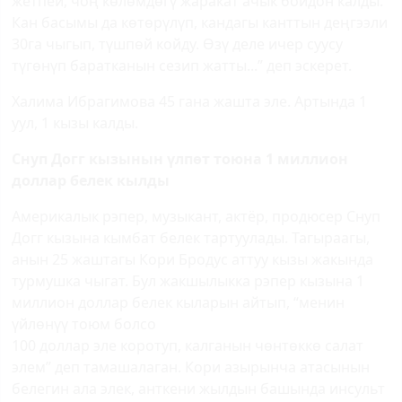
жетпей, чоң көлөмдөгү жаракат ачык бойдон калды.
Кан басымы да көтөрүлүп, кандагы канттын деңгээли
30га чыгып, түшпөй койду. Өзү деле ичер суусу
түгөнүп баратканын сезип жатты...” деп эскерет.
Халима Ибрагимова 45 гана жашта эле. Артында 1
уул, 1 кызы калды.
Снуп Догг кызынын үлпөт тоюна 1 миллион
доллар белек кылды
Америкалык рэпер, музыкант, актёр, продюсер Снуп
Догг кызына кымбат белек тартуулады. Тагыраагы,
анын 25 жаштагы Кори Бродус аттуу кызы жакында
турмушка чыгат. Бул жакшылыкка рэпер кызына 1
миллион доллар белек кыларын айтып, “менин
үйлөнүү тоюм болсо
100 доллар эле коротуп, калганын чөнтөккө салат
элем” деп тамашалаган. Кори азырынча атасынын
белегин ала элек, анткени жылдын башында инсульт