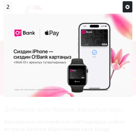
1
Кирүү
Сыр сөзүм кандай эле?
Каттоо
Дүйнөлүк шоу-бизнес жаңылыктары
Ашказанын кичирейткен опЕРациядан кийин
актриса Халима Ибрагимова каза болду