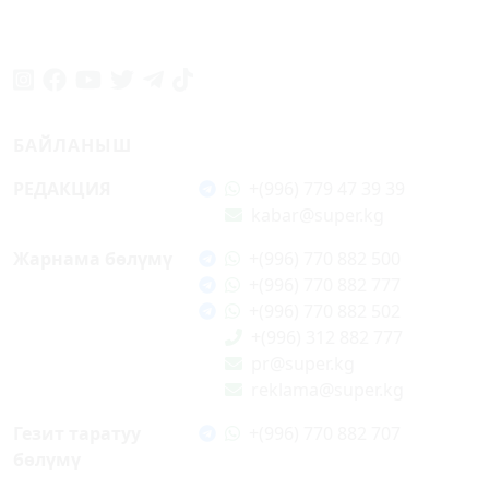
БАЙЛАНЫШ
РЕДАКЦИЯ
+(996) 779 47 39 39
kabar@super.kg
Жарнама бөлүмү
+(996) 770 882 500
+(996) 770 882 777
+(996) 770 882 502
+(996) 312 882 777
pr@super.kg
reklama@super.kg
Гезит таратуу
+(996) 770 882 707
бөлүмү