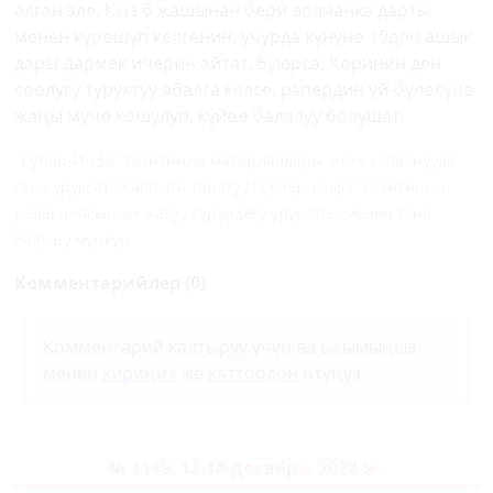
алган эле. Кыз 6 жашынан бери волчанка дарты
менен күрөшүп келгенин, учурда күнүнө 10дон ашык
дары-дармек ичерин айтат. Буюрса, Коринин ден
соолугу туруктуу абалга келсе, рэпердин үй-бүлөсүнө
жаңы мүчө кошулуп, күйөө балалуу болушат.
"Супер-Инфо" гезитинин материалдары жеке колдонууда
гана уруксат. Жалпыга таратуу "Супер-Инфо" гезитинин
редакциясынын жазуу түрүндөгү уруксаты менен гана
болушу мүмкүн.
Комментарийлер (0)
Комментарий калтыруу үчүн өз ысымыңыз
менен
кириңиз
же
каттоодон
өтүңүз.
№ 1149, 12-18-декабрь, 2024-ж.