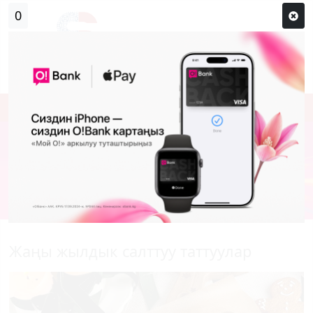
Кирүү
Сыр сөзүм кандай эле?
Каттоо
Жаңы жылдык салттуу таттуулар