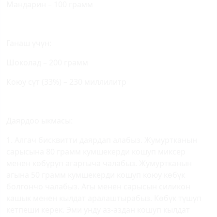
Мандарин – 100 грамм
Ганаш үчүн:
Шоколад – 200 грамм
Коюу сүт (33%) – 230 миллилитр
Даярдоо ыкмасы:
1. Алгач бисквитти даярдап алабыз. Жумуртканын
сарысына 80 грамм кумшекерди кошуп миксер
менен көбүрүп агаргыча чалабыз. Жумуртканын
агына 50 грамм кумшекерди кошуп коюу көбүк
болгончо чалабыз. Агы менен сарысын силикон
кашык менен кылдат аралаштырабыз. Көбүк түшүп
кетпеши керек. Эми унду аз-аздан кошуп кылдат