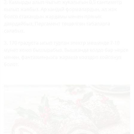
2. Камырды алып чыгып жукалыгын 0,5 сантиметр
кылып жаябыз. Ар кандай формалардын, ал жок
болсо стакандын жардамы менен пряник
даярдайбыз. Пергамент төшөлгөн табаларга
салабыз.
3. 170 градуста ысып турган электр мешинде 7-10
мүнөт коюп бышырабыз. Бышканда колдо бар нерсе
менен, фантазияңызга жараша кооздоп койсоңуз
болот.