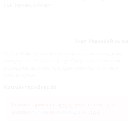
коё берсеңиз болот!
Асел Ишенбай кызы
"Супер-Инфо" гезитинин материалдары жеке колдонууда
гана уруксат. Жалпыга таратуу "Супер-Инфо" гезитинин
редакциясынын жазуу түрүндөгү уруксаты менен гана
болушу мүмкүн.
Комментарийлер (0)
Комментарий калтыруу үчүн өз ысымыңыз
менен
кириңиз
же
каттоодон
өтүңүз.