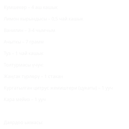
Кумшекер – 4 аш кашык
Лимон кырындысы – 0,5 чай кашык
Ванилин – 3-4 чымчым
Ачыткы – 7 грамм
Туз – 1 чай кашык
Толтурмасы үчүн:
Жаңгак түрлөрү – 1 стакан
Кургатылган цитрус жемиштери (цукаты) – 1 ууч
Кара мейиз – 1 ууч
Даярдоо ыкмасы: