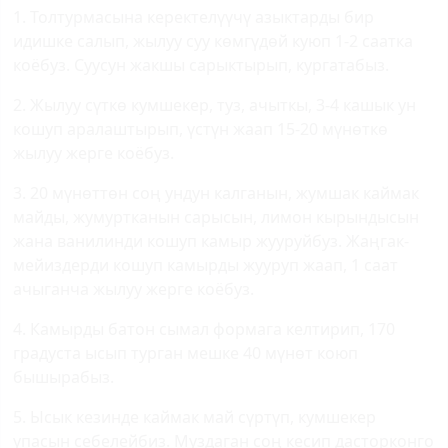
1. Толтурмасына керектелүүчү азыктарды бир
идишке салып, жылуу суу көмгүдөй куюп 1-2 саатка
коёбуз. Суусун жакшы сарыктырып, кургатабыз.
2. Жылуу сүткө кумшекер, туз, ачыткы, 3-4 кашык ун
кошуп аралаштырып, үстүн жаап 15-20 мүнөткө
жылуу жерге коёбуз.
3. 20 мүнөттөн соң ундун калганын, жумшак каймак
майды, жумуртканын сарысын, лимон кырындысын
жана ванилинди кошуп камыр жууруйбуз. Жаңгак-
мейиздерди кошуп камырды жууруп жаап, 1 саат
ачыганча жылуу жерге коёбуз.
4. Камырды батон сымал формага келтирип, 170
градуста ысып турган мешке 40 мүнөт коюп
бышырабыз.
5. Ысык кезинде каймак май сүртүп, кумшекер
упасын себелейбиз. Муздаган соң кесип дасторконго