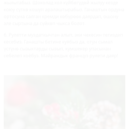
жылытабыз. Шоколад кол күйбөгүдөй жылуу кезде
коюу сүткө кошуп аралаштырабыз. Ганаштын ордуна
ортосуна салган кремди көбүрөөк даярдап, ошону
эле сыртына да сүйкөп чыкса болот.
6. Рулетти муздаткычтан алып, эки чекесин тегиздеп
кесебиз. Ганашты бетине куябыз да, отун сымал
үстүнө сызыктарды сызып, кумшекер упасынан
себелеп коёбуз. Майрамдык француз рулети даяр!