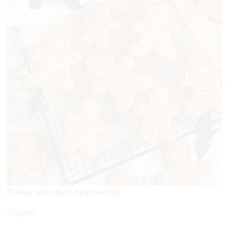
Жаңы жылдык пряниктер
Тарыхы