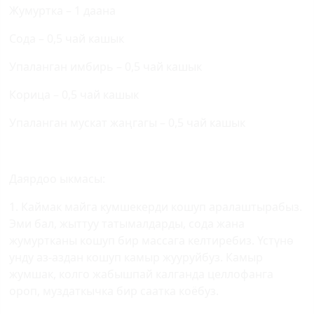
Жумуртка – 1 даана
Сода – 0,5 чай кашык
Упаланган имбирь – 0,5 чай кашык
Корица – 0,5 чай кашык
Упаланган мускат жаңгагы – 0,5 чай кашык
Даярдоо ыкмасы:
1. Каймак майга кумшекерди кошуп аралаштырабыз.
Эми бал, жыттуу татымалдарды, сода жана
жумуртканы кошуп бир массага келтиребиз. Үстүнө
унду аз-аздан кошуп камыр жууруйбуз. Камыр
жумшак, колго жабышпай калганда целлофанга
ороп, муздаткычка бир саатка коёбуз.