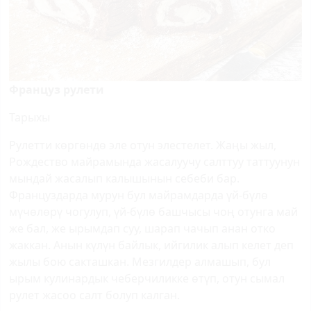
Француз рулети
Тарыхы
Рулетти көргөндө эле отун элестелет. Жаңы жыл,
Рождество майрамында жасалуучу салттуу таттуунун
мындай жасалып калышынын себеби бар.
Француздарда мурун бул майрамдарда үй-бүлө
мүчөлөрү чогулуп, үй-бүлө башчысы чоң отунга май
же бал, же ырымдап суу, шарап чачып анан отко
жаккан. Анын күлүн байлык, ийгилик алып келет деп
жылы бою сакташкан. Мезгилдер алмашып, бул
ырым кулинардык чеберчиликке өтүп, отун сымал
рулет жасоо салт болуп калган.