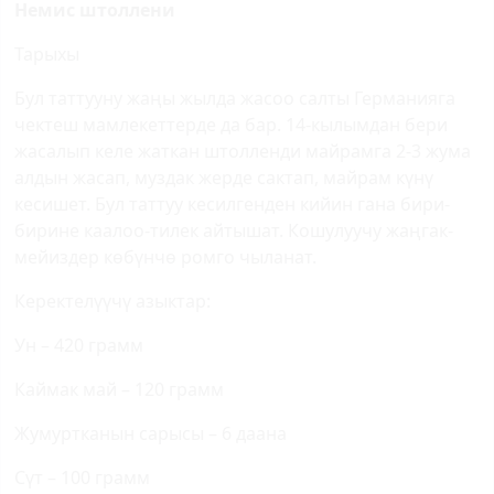
Немис штоллени
Тарыхы
Бул таттууну жаңы жылда жасоо салты Германияга
чектеш мамлекеттерде да бар. 14-кылымдан бери
жасалып келе жаткан штолленди майрамга 2-3 жума
алдын жасап, муздак жерде сактап, майрам күнү
кесишет.
Бул таттуу кесилгенден кийин гана бири-
бирине каалоо-тилек айтышат. Кошулуучу жаңгак-
мейиздер көбүнчө ромго чыланат.
Керектелүүчү азыктар:
Ун – 420 грамм
Каймак май – 120 грамм
Жумуртканын сарысы – 6 даана
Сүт – 100 грамм