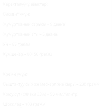
Керектелүүчү азыктар:
Бисквит үчүн:
Жумуртканын сарысы – 9 даана
Жумуртканын агы – 5 даана
Ун – 85 грамм
Кумшекер – 80+50 грамм
Креми үчүн:
Быштактуу сыр же маскарпоне сыры – 200 грамм
Коюу сүт (сливки 33%) – 50 миллилитр
Шоколад – 100 грамм