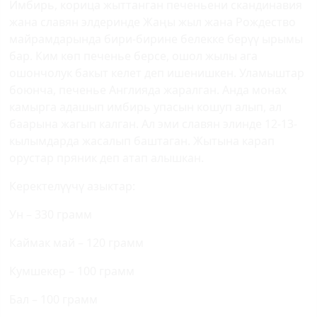
Имбирь, корица жыттанган печеньени скандинавия
жана славян элдеринде Жаңы жыл жана Рождество
майрамдарында бири-бирине белекке берүү ырымы
бар. Ким көп печенье берсе, ошол жылы ага
ошончолук бакыт келет деп ишенишкен. Уламыштар
боюнча, печенье Англияда жаралган. Анда монах
камырга адашып имбирь упасын кошуп алып, ал
баарына жагып калган. Ал эми славян элинде 12-13-
кылымдарда жасалып баштаган. Жытына карап
орустар пряник деп атап алышкан.
Керектелүүчү азыктар:
Ун – 330 грамм
Каймак май – 120 грамм
Кумшекер – 100 грамм
Бал – 100 грамм