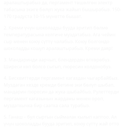
аралаштырабыз да, пергамент төшөлгөн электр
табасына экиге бөлүп жука жайып бышырабыз. 150-
170 градуста 10-15 мүнөттө бышат.
2. Креми үчүн шоколадды бууда эритип бөлмө
температурасына келгиче муздатабыз. Ага чейин
сыр менен коюу сүттү чалабыз. Коюу болгондо
шоколадды кошуп аралаштырабыз. Креми даяр!
3. Мандаринди аарчып, блендерден өткөрөбүз.
Ширеси көп болсо сыгып, пюресин колдонобуз.
4. Бисквиттерди пергамент кагаздан чыгарбайбыз.
Муздаган кезде кремди бетине эки бөлүп шыбап,
мандарин пюресин да жука шыбайбыз. Рулеттерди
пергамент кагазынын жардамы менен ороп,
муздаткычка бир саатка сала турабыз.
5. Ганаш – бул сыртын сыймалак кылып каптоо. Ал
үчүн шоколадды бууда эритип, коюу сүттү жай отто