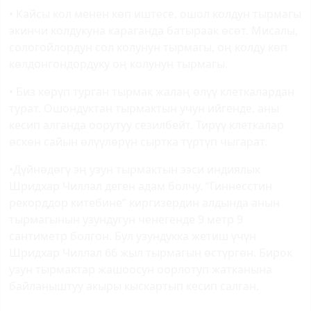
• Кайсы кол менен көп иштесе, ошол колдун тырмагы
экинчи колдукуна караганда батыраак өсөт. Мисалы,
сологойлордун сол колунун тырмагы, оң колду көп
көлдонгондордуку оң колунун тырмагы.
• Биз көрүп турган тырмак жалаң өлүү клеткалардан
турат. Ошондуктан тырмактын учун ийгенде, аны
кесип алганда оорутуу сезилбейт. Тирүү клеткалар
өскөн сайын өлүүлөрүн сыртка түртүп чыгарат.
•Дүйнөдөгү эң узун тырмактын ээси индиялык
Шридхар Чиллал деген адам болчу. “Гиннесстин
рекорддор китебине” киргизердин алдында анын
тырмагынын узундугун ченегенде 9 метр 9
сантиметр болгон. Бул узундукка жетиш үчүн
Шридхар Чиллал 66 жыл тырмагын өстүргөн. Бирок
узун тырмактар жашоосун оорлотуп жатканына
байланыштуу акыры кыскартып кесип салган.