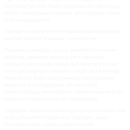
караганда тез өсөт. Бирок улуу жаштагы жана кош
бойлуу айымдардын тырмагы эркектердики сымал
өсүүсүн ылдамдатат.
•Тырмакты тиштегилеген невротикалык мүнөздөгү
адаттын илимий аталышы – онихофагия.
•Тырмакка камкордук жасоо, заманбап тил менен
айтканда, маникюр жасоону алгач эркектер
колдонуп башташкан. Байыркы Египетте жогорку
статустагы адамдын тырмагы күңүрт түстө болушу
керек болчу. Андыктан аткаминерлер хна менен
тырмагын боёп жүрүшкөн. Ал эми Кытай
императорлору кам көрүлгөн тырмак элдин жыргал
жашоосун камсыз кылат деп ишенишкен.
• Адамдын тырмагы эненин курсагында жатканда эле
өсүүсүн баштайт. Курсактагы түйүлдүк 3 айдан
өткөндөн кийин тырмагы өсүп баштайт.