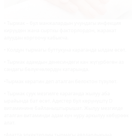
• Тырмак – бул манжалардын учундагы инфекция
кирүүдөн жана сырткы факторлордон, жаракат
алуудан коргоочу кабыкча.
• Колдун тырмагы буттукуна караганда ылдам өсөт.
• Тырмак адамдын денесиндеги кан жүгүрбөгөн аз
сандагы бөлүкчөлөрдүн катарында.
•Тырмак кератин деп аталган белоктон түзүлөт.
• Тырмак суук мезгилге караганда жылуу аба
ырайында бат өсөт. Адистер бул көрүнүштү
D
витаминине байланыштырышат. Жылуу мезгилде
аталган витаминди адам күн нуру аркылуу көбүрөөк
алат.
•Адатта эркектердин тырмагы аялдардыкына