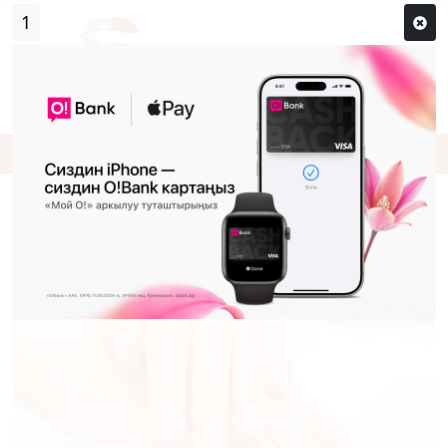
0
Кирүү
Сыр сөзүм кандай эле?
Каттоо
Аялдардыкына караганда
эркектердики бат өскөн ТЫРМАК