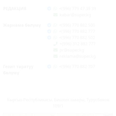
РЕДАКЦИЯ
+(996) 779 47 39 39
kabar@super.kg
Жарнама бөлүмү
+(996) 770 882 500
+(996) 770 882 777
+(996) 770 882 502
+(996) 312 882 777
pr@super.kg
reklama@super.kg
Гезит таратуу
+(996) 770 882 707
бөлүмү
Кыргыз Республикасы, Бишкек шаары, Турусбеков
109/1