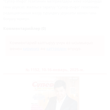
"Супер-Инфо" гезитинин материалдары жеке колдонууда
гана уруксат. Жалпыга таратуу "Супер-Инфо" гезитинин
редакциясынын жазуу түрүндөгү уруксаты менен гана
болушу мүмкүн.
Комментарийлер (0)
Комментарий калтыруу үчүн өз ысымыңыз
менен
кириңиз
же
каттоодон
өтүңүз.
№ 1152, 10-16-январь, 2025-ж.