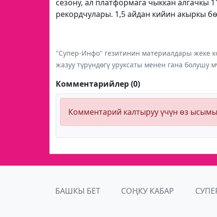
сезону, ал платформага чыккан алгачкы 1
рекордчулары. 1,5 айдан кийин акыркы б
"Супер-Инфо" гезитинин материалдары жеке ко
жазуу түрүндөгү уруксаты менен гана болушу м
Комментарийлер (0)
Комментарий калтыруу үчүн өз ысым
БАШКЫ БЕТ
СОҢКУ КАБАР
СУПЕ