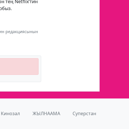
зон тең
Netflix
’тин
рбыз.
инин редакциясынын
Кинозал
ЖЫЛНААМА
Суперстан