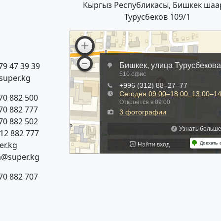
Кыргыз Республикасы, Бишкек шаа
Турусбеков 109/1
79 47 39 39
super.kg
70 882 500
70 882 777
70 882 502
312 882 777
r.kg
a@super.kg
70 882 707