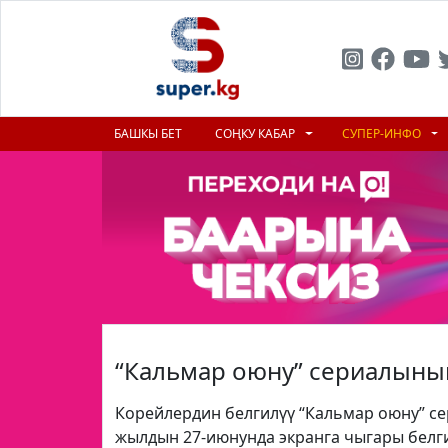
БАШКЫ БЕТ
СОҢКУ КАБАР
СУПЕР-ИНФО
“Кальмар оюну” сериалынын 
Корейлердин белгилүү “Кальмар оюну” с
жылдын 27-июнунда экранга чыгары белги