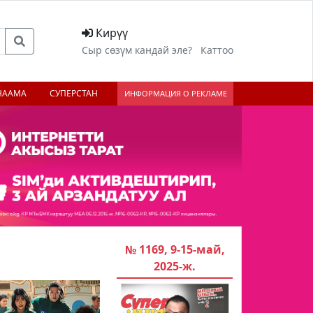
Кирүү
Сыр сөзүм кандай эле?
Каттоо
НААМА
СУПЕРСТАН
ИНФОРМАЦИЯ О РЕКЛАМЕ
№ 1169, 9-15-май,
2025-ж.