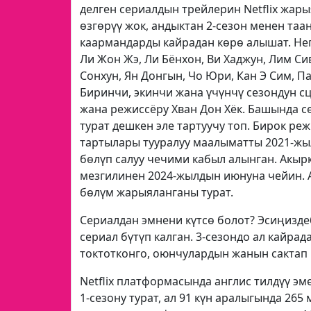
делген сериалдын трейлерин
Netflix
жарыя
өзгөрүү жок, андыктан 2-сезон менен та
каармандарды кайрадан көрө алышат. Нег
Ли Жон Жэ, Ли Бёнхон, Ви Хаджун, Лим Си
Сонхун, Ян Донгын, Чо Юри, Кан Э Сим, П
Биринчи, экинчи жана үчүнчү сезондун с
жана режиссёру Хван Дон Хёк. Башында се
турат дешкен эле тартуучу топ. Бирок реж
тартылары тууралуу маалыматты 2021-жылы
бөлүп салуу чечими кабыл алынган. Акырк
мезгилинен 2024-жылдын июнуна чейин. 
бөлүм жарыяланганы турат.
Сериалдан эмнени күтсө болот? Эсиңизде
сериал бүтүп калган. 3-сезондо ал кайра
токтотконго, оюнчулардын жанын сактап к
Netflix
платформасында англис тилдүү эм
1-сезону турат, ал 91 күн аралыгында 26