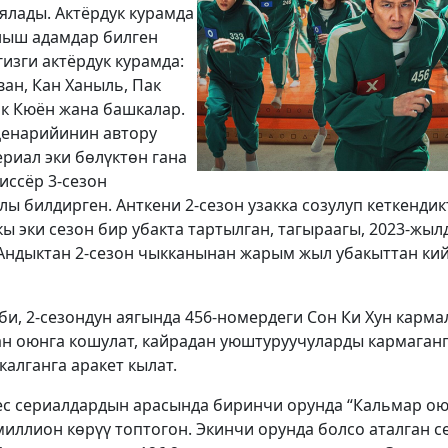
лады. Актёрдук курамда
аныш адамдар билген
изги актёрдук курамда:
ван, Кан Ханыль, Пак
ак Кюён жана башкалар.
ценарийинин автору
риал эки бөлүктөн гана
иссёр 3-сезон
 билдирген. Анткени 2-сезон узакка созулуп кеткендик
ы эки сезон бир убакта тартылган, тагыраагы, 2023-жы
Андыктан 2-сезон чыкканынан жарым жыл убакыттан кий
би, 2-сезондун аягында 456-номердеги Сон Ки Хун карм
дан оюнга кошулат, кайрадан уюштуруучуларды кармаган
алганга аракет кылат.
ес сериалдардын арасында биринчи орунда “Кальмар о
5 миллион көрүү топтогон. Экинчи орунда болсо аталган 