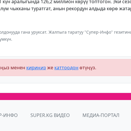
1 күн аралыгында 126,2 миллион көрүү топтогон. Эки се
өлүм чыкканы туратгат, анын рекордун алдыда көрө жата
лдонууда гана уруксат. Жалпыга таратуу "Супер-Инфо" гезит
үмкүн.
ыңыз менен
кириңиз
же
каттоодон
өтүңүз.
Р-ИНФО
SUPER.KG ВИДЕО
МЕДИА-ПОРТАЛ