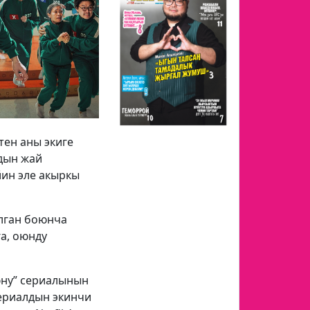
тен аны экиге
лдын жай
ин эле акыркы
алган боюнча
га, оюнду
юну” сериалынын
сериалдын экинчи