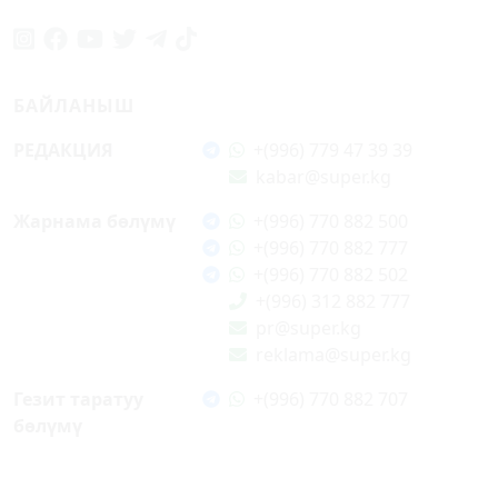
БАЙЛАНЫШ
РЕДАКЦИЯ
+(996) 779 47 39 39
kabar@super.kg
Жарнама бөлүмү
+(996) 770 882 500
+(996) 770 882 777
+(996) 770 882 502
+(996) 312 882 777
pr@super.kg
reklama@super.kg
Гезит таратуу
+(996) 770 882 707
бөлүмү