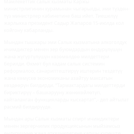
Мамлекеттик салык кызматы Каржы
министрлигинин курамынан чыгарылды, эми түздөн-
түз министрлер кабинетине баш ийет. Тиешелүү
жарлыкка президент Садыр Жапаров 15-июлда кол
койгону кабарланды.
Мындан тышкары эми Салык кызматына алкоголдук
ичимдиктер менен зер буюмдардын өндүрүлүшүн
жана жүгүртүлүшүн көзөмөлдөө милдеттери
берилди. Өкмөт бул кадам салык системин
реформалоо, санариптештирүү иштерин тездетүү
жана көмүскө экономиканы азайтуу максатын
көздөөрүн билдирди. “Тармактардагы милдеттерди
бириктирүү – башкарууну жөнөкөйлөтүп,
кайталанган функцияларды кыскартат”,- деп айтылат
расмий билдирүүдө.
Мындан ары Салык кызматы спирт ичимдиктери
менен зергерчилик продукциясынын мыйзамсыз
өндүрүшүнө жана аткезчилигине каршы күрөштө