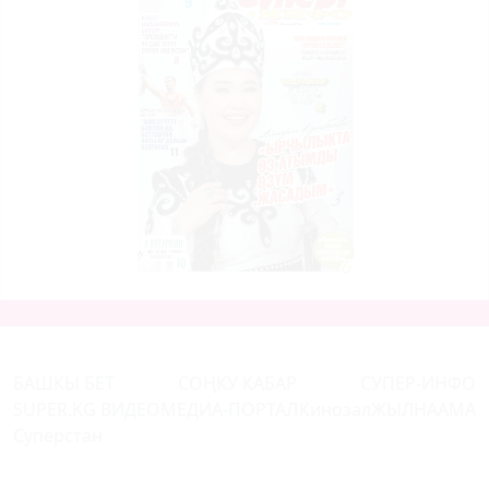
БАШКЫ БЕТ
СОҢКУ КАБАР
СУПЕР-ИНФО
SUPER.KG ВИДЕО
МЕДИА-ПОРТАЛ
Кинозал
ЖЫЛНААМА
Суперстан