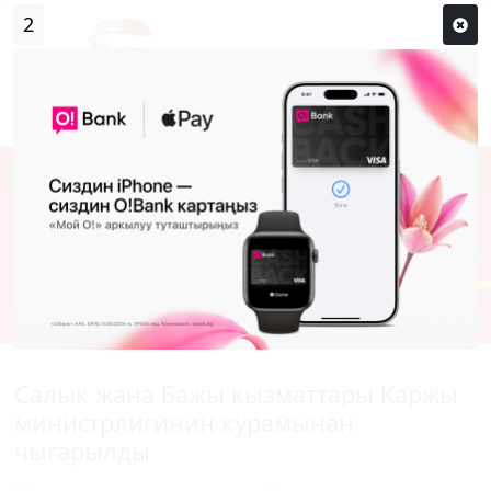
1
Кирүү
Сыр сөзүм кандай эле?
Каттоо
Салык жана Бажы кызматтары Каржы
министрлигинин курамынан
чыгарылды