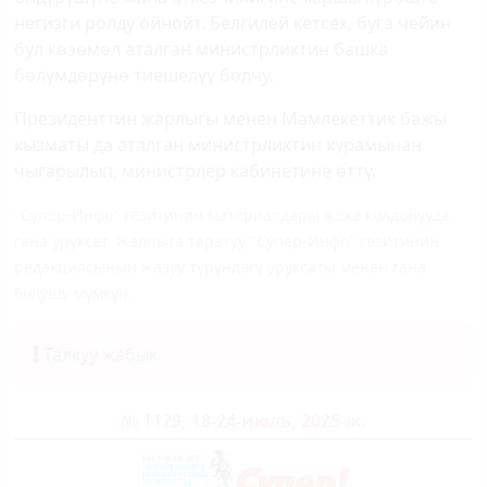
негизги ролду ойнойт. Белгилей кетсек, буга чейин
бул көзөмөл аталган министрликтин башка
бөлүмдөрүнө тиешелүү болчу.
Президенттин жарлыгы менен Мамлекеттик бажы
кызматы да аталган министрликтин курамынан
чыгарылып, министрлер кабинетине өттү.
"Супер-Инфо" гезитинин материалдары жеке колдонууда
гана уруксат. Жалпыга таратуу "Супер-Инфо" гезитинин
редакциясынын жазуу түрүндөгү уруксаты менен гана
болушу мүмкүн.
Талкуу жабык.
№ 1179, 18-24-июль, 2025-ж.