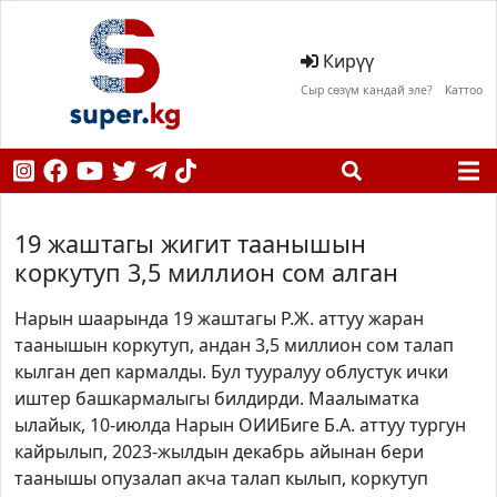
Кирүү
Сыр сөзүм кандай эле?
Каттоо
19 жаштагы жигит таанышын
коркутуп 3,5 миллион сом алган
Нарын шаарында 19 жаштагы Р.Ж. аттуу жаран
таанышын коркутуп, андан 3,5 миллион сом талап
кылган деп кармалды. Бул тууралуу облустук ички
иштер башкармалыгы билдирди. Маалыматка
ылайык, 10-июлда Нарын ОИИБиге Б.А. аттуу тургун
кайрылып, 2023-жылдын декабрь айынан бери
таанышы опузалап акча талап кылып, коркутуп