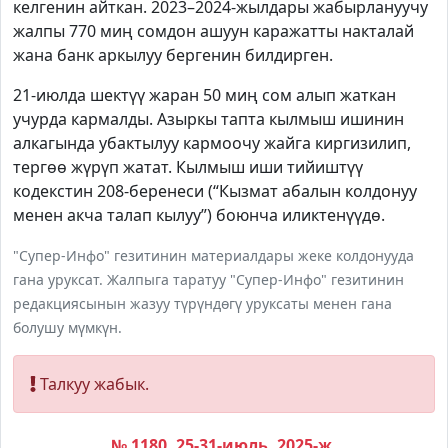
келгенин айткан. 2023–2024-жылдары жабырлануучу
жалпы 770 миң сомдон ашуун каражатты накталай
жана банк аркылуу бергенин билдирген.
21-июлда шектүү жаран 50 миң сом алып жаткан
учурда кармалды. Азыркы тапта кылмыш ишинин
алкагында убактылуу кармоочу жайга киргизилип,
тергөө жүрүп жатат. Кылмыш иши тийиштүү
кодекстин 208-беренеси (“Кызмат абалын колдонуу
менен акча талап кылуу”) боюнча иликтенүүдө.
"Супер-Инфо" гезитинин материалдары жеке колдонууда
гана уруксат. Жалпыга таратуу "Супер-Инфо" гезитинин
редакциясынын жазуу түрүндөгү уруксаты менен гана
болушу мүмкүн.
Талкуу жабык.
№ 1180, 25-31-июль, 2025-ж.