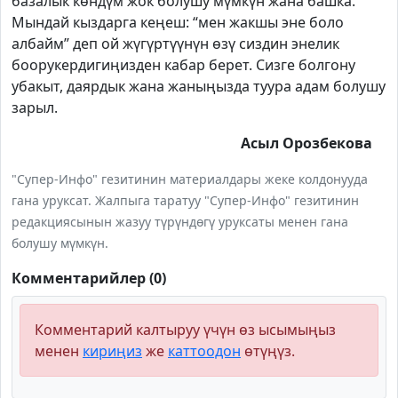
базалык көндүм жок болушу мүмкүн жана башка.
Мындай кыздарга кеңеш: “мен жакшы эне боло
албайм” деп ой жүгүртүүнүн өзү сиздин энелик
боорукердигиңизден кабар берет. Сизге болгону
убакыт, даярдык жана жаныңызда туура адам болушу
зарыл.
Асыл Орозбекова
"Супер-Инфо" гезитинин материалдары жеке колдонууда
гана уруксат. Жалпыга таратуу "Супер-Инфо" гезитинин
редакциясынын жазуу түрүндөгү уруксаты менен гана
болушу мүмкүн.
Комментарийлер (0)
Комментарий калтыруу үчүн өз ысымыңыз
менен
кириңиз
же
каттоодон
өтүңүз.