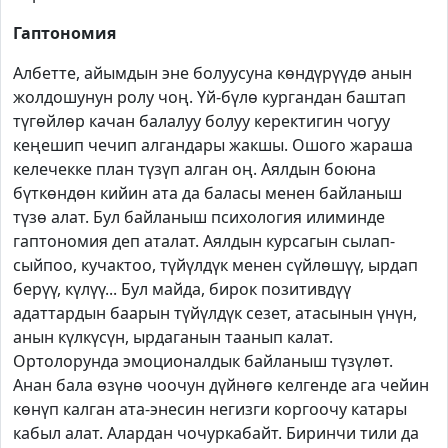
Гаптономия
Албетте, айымдын эне болуусуна көндүрүүдө анын
жолдошунун ролу чоң. Үй-бүлө кургандан баштап
түгөйлөр качан балалуу болуу керектигин чогуу
кеңешип чечип алгандары жакшы. Ошого жараша
келечекке план түзүп алган оң. Аялдын боюна
бүткөндөн кийин ата да баласы менен байланыш
түзө алат. Бул байланыш психология илиминде
гаптономия деп аталат. Аялдын курсагын сылап-
сыйпоо, кучактоо, түйүлдүк менен сүйлөшүү, ырдап
берүү, күлүү... Бул майда, бирок позитивдүү
адаттардын баарын түйүлдүк сезет, атасынын үнүн,
анын күлкүсүн, ырдаганын таанып калат.
Ортолорунда эмоционалдык байланыш түзүлөт.
Анан бала өзүнө чоочун дүйнөгө келгенде ага чейин
көнүп калган ата-энесин негизги коргоочу катары
кабыл алат. Алардан чочуркабайт. Биринчи тили да