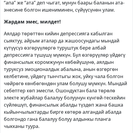
“апа” же “ата” деп чыгат, мунун баары баланын ата-
энесине болгон ишениминен, сүйүүсүнөн улам.
Жардам эмес, милдет!
Аялдар төрөттөн кийин депрессияга кабылган
сыяктуу, айрым аталар да жашоосундагы мындай
күтүүсүз өзгөрүүлөргө туруштук бере албай
депрессияга түшүшү мүмкүн. Бул өзгөрүүлөр үйдөгү
финансылык коромжунун көбөйүшүнө, аялдын
туруксуз эмоционалдык абалына, анын өзгөргөн
келбетине, үйдөгү тынчтыгы жок, уйку чала болгон
чөйрөгө көнбөгөндөн улам болушу мүмкүн. Мындай
себептер көп эмеспи. Ошондуктан бала төрөлө
электе жубайлар балалуу болуунун күнгөй-тескейин
сүйлөшүп, финансылык абалды түздөп жана башка
кыйынчылыктарды бирге көтөрө алгандай абалда
болгондо гана балалуу болуу алдынкы планга
чыкканы туура.