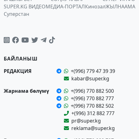
SUPER.KG ВИДЕО
МЕДИА-ПОРТАЛ
Кинозал
ЖЫЛНААМА
Суперстан
БАЙЛАНЫШ
РЕДАКЦИЯ
+(996) 779 47 39 39
kabar@super.kg
Жарнама бөлүмү
+(996) 770 882 500
+(996) 770 882 777
+(996) 770 882 502
+(996) 312 882 777
pr@super.kg
reklama@super.kg