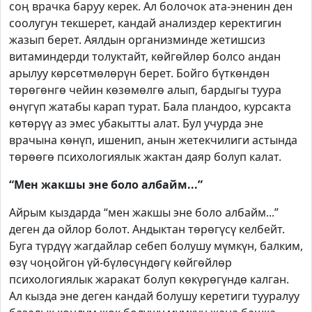
соң врачка баруу керек. Ал болочок ата-эненин ден
соолугун текшерет, кандай анализдер керектигин
жазып берет. Аялдын организминде жетишсиз
витаминдерди толуктайт, көйгөйлөр болсо андан
арылуу көрсөтмөлөрүн берет. Бойго бүткөндөн
төрөгөнгө чейин көзөмөлгө алып, бардыгы туура
өнүгүп жатабы карап турат. Бала пландоо, курсакта
көтөрүү аз эмес убакытты алат. Бул учурда эне
врачына көнүп, ишенип, анын жетекчилиги астында
төрөөгө психологиялык жактан даяр болуп калат.
“Мен жакшы эне боло албайм...”
Айрым кыздарда “мен жакшы эне боло албайм...”
деген да ойлор болот. Андыктан төрөгүсү келбейт.
Буга түрдүү жагдайлар себеп болушу мүмкүн, балким,
өзү чоңойгон үй-бүлөсүндөгү көйгөйлөр
психологиялык жаракат болуп көкүрөгүндө калган.
Ал кызда эне деген кандай болушу керетиги тууралуу