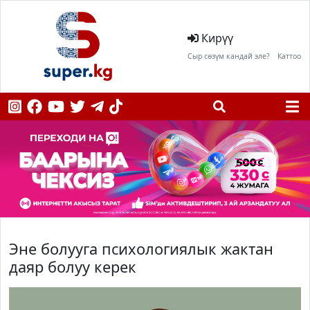
Кирүү
Сыр сөзүм кандай эле?
Каттоо
Эне болууга психологиялык жактан
даяр болуу керек