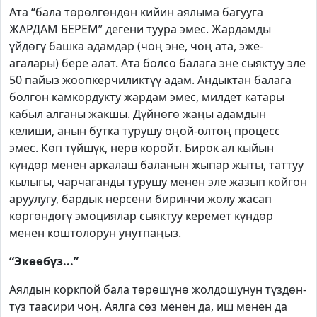
Ата “бала төрөлгөндөн кийин аялыма багууга
ЖАРДАМ БЕРЕМ” дегени туура эмес. Жардамды
үйдөгү башка адамдар (чоң эне, чоң ата, эже-
агалары) бере алат. Ата болсо балага эне сыяктуу эле
50 пайыз жоопкерчиликтүү адам. Андыктан балага
болгон камкордукту жардам эмес, милдет катары
кабыл алганы жакшы. Дүйнөгө жаңы адамдын
келиши, анын бутка турушу оңой-олтоң процесс
эмес. Көп түйшүк, нерв коройт. Бирок ал кыйын
күндөр менен аркалаш баланын жыпар жыты, таттуу
кылыгы, чарчаганды турушу менен эле жазып койгон
аруулугу, бардык нерсени биринчи жолу жасап
көргөндөгү эмоциялар сыяктуу керемет күндөр
менен коштолорун унутпаңыз.
“Экөөбүз...”
Аялдын коркпой бала төрөшүнө жолдошунун түздөн-
түз таасири чоң. Аялга сөз менен да, иш менен да