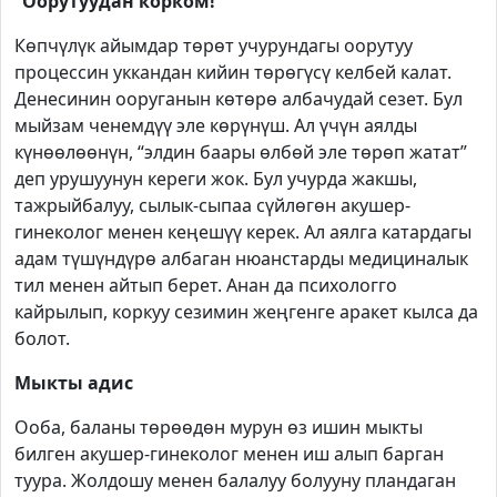
“Оорутуудан корком!”
Көпчүлүк айымдар төрөт учурундагы оорутуу
процессин уккандан кийин төрөгүсү келбей калат.
Денесинин ооруганын көтөрө албачудай сезет. Бул
мыйзам ченемдүү эле көрүнүш. Ал үчүн аялды
күнөөлөөнүн, “элдин баары өлбөй эле төрөп жатат”
деп урушуунун кереги жок. Бул учурда жакшы,
тажрыйбалуу, сылык-сыпаа сүйлөгөн акушер-
гинеколог менен кеңешүү керек. Ал аялга катардагы
адам түшүндүрө албаган нюанстарды медициналык
тил менен айтып берет. Анан да психологго
кайрылып, коркуу сезимин жеңгенге аракет кылса да
болот.
Мыкты адис
Ооба, баланы төрөөдөн мурун өз ишин мыкты
билген акушер-гинеколог менен иш алып барган
туура. Жолдошу менен балалуу болууну пландаган