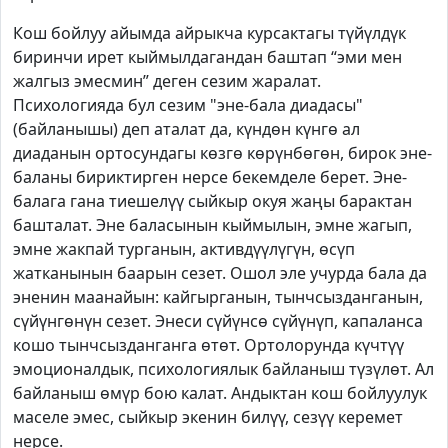
Кош бойлуу айымда айрыкча курсактагы түйүлдүк
биринчи ирет кыймылдагандан баштап “эми мен
жалгыз эмесмин” деген сезим жаралат.
Психологияда бул сезим "эне-бала диадасы"
(байланышы) деп аталат да, күндөн күнгө ал
диаданын ортосундагы көзгө көрүнбөгөн, бирок эне-
баланы бириктирген нерсе бекемделе берет. Эне-
балага гана тиешелүү сыйкыр окуя жаңы барактан
башталат. Эне баласынын кыймылын, эмне жагып,
эмне жакпай турганын, активдүүлүгүн, өсүп
жатканынын баарын сезет. Ошол эле учурда бала да
эненин маанайын: кайгырганын, тынчсызданганын,
сүйүнгөнүн сезет. Энеси сүйүнсө сүйүнүп, капаланса
кошо тынчсызданганга өтөт. Ортолорунда күчтүү
эмоционалдык, психологиялык байланыш түзүлөт. Ал
байланыш өмүр бою калат. Андыктан кош бойлуулук
маселе эмес, сыйкыр экенин билүү, сезүү керемет
нерсе.