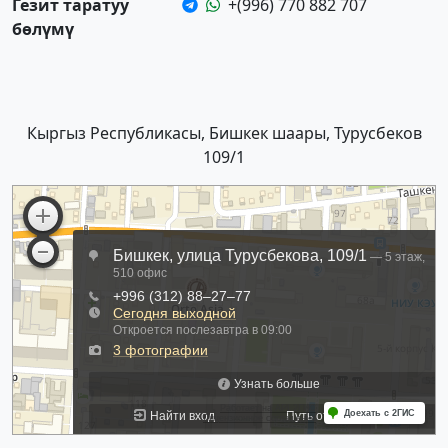
Гезит таратуу
+(996) 770 882 707
бөлүмү
Кыргыз Республикасы, Бишкек шаары, Турусбеков
109/1