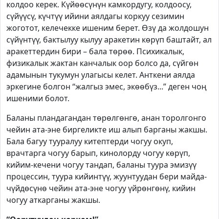
колдоо керек. Күйөөсүнүн камкордугу, колдоосу,
сүйүүсү, күчтүү ийини аялдагы коркуу сезимин
жоготот, келечекке ишеним берет. Өзү да жолдошун
сүйүнтүү, бактылуу кылуу аракетин көрүп баштайт, ал
аракеттердин бири – бала төрөө. Психикалык,
физикалык жактан канчалык оор болсо да, сүйгөн
адамынын тукумун улагысы келет. Анткени аялда
эркегине болгон “жалгыз эмес, экөөбүз...” деген чоң
ишеними болот.
Баланы пландагандан төрөлгөнгө, анан торолгонго
чейин ата-эне биргеликте иш алып барганы жакшы.
Бала багуу тууралуу китептерди чогуу окуп,
врачтарга чогуу барып, кинолорду чогуу көрүп,
кийим-кечени чогуу тандап, баланы туура эмизүү
процессин, туура кийинтүү, жуунтуудан бери майда-
чүйдөсүнө чейин ата-эне чогуу үйрөнгөнү, кийин
чогуу аткарганы жакшы.