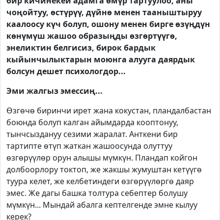
бир кичинекей адамга өмүр тартуулоо, аны
чоңойтуу, өстүрүү, дүйнө менен тааныштыруу
каалоосу күч болуп, ошону менен бирге өзүңдүн
көнүмүш жашоо образыңды өзгөртүүгө,
энеликтин белгисиз, бирок бардык
кыйынчылыктарын моюнга алууга даярдык
болсун дешет психологдор...
Эми жалгыз эмессиң...
Өзгөчө биринчи ирет жана кокустан, пландалбастан
боюнда болуп калган айымдарда кооптонуу,
тынчсыздануу сезими жаралат. Анткени бир
тартипте өтүп жаткан жашоосунда олуттуу
өзгөрүүлөр орун алышы мүмкүн. Пландап койгон
долбоорлору токтоп, же жакшы жумуштан кетүүгө
туура келет, же келбетиндеги өзгөрүүлөргө даяр
эмес. Же дагы башка толтура себептер болушу
мүмкүн... Мындай абалга кептелгенде эмне кылуу
керек?