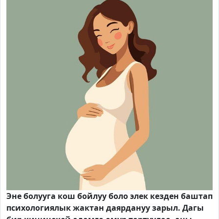
Эне болууга кош бойлуу боло элек кезден баштап
психологиялык жактан даярдануу зарыл. Дагы