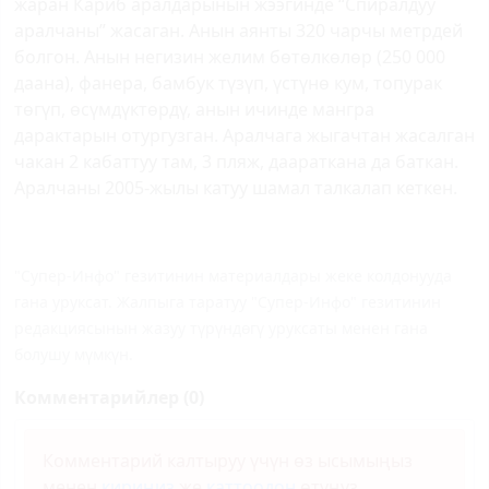
жаран Кариб аралдарынын жээгинде “Спиралдуу
аралчаны” жасаган. Анын аянты 320 чарчы метрдей
болгон. Анын негизин желим бөтөлкөлөр (250 000
даана), фанера, бамбук түзүп, үстүнө кум, топурак
төгүп, өсүмдүктөрдү, анын ичинде мангра
дарактарын отургузган. Аралчага жыгачтан жасалган
чакан 2 кабаттуу там, 3 пляж, даараткана да баткан.
Аралчаны 2005-жылы катуу шамал талкалап кеткен.
"Супер-Инфо" гезитинин материалдары жеке колдонууда
гана уруксат. Жалпыга таратуу "Супер-Инфо" гезитинин
редакциясынын жазуу түрүндөгү уруксаты менен гана
болушу мүмкүн.
Комментарийлер (0)
Комментарий калтыруу үчүн өз ысымыңыз
менен
кириңиз
же
каттоодон
өтүңүз.