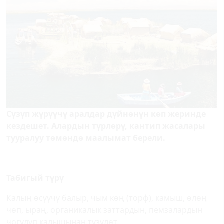
Сүзүп жүрүүчү аралдар дүйнөнүн көп жеринде
кездешет. Алардын түрлөрү, кантип жасалары
тууралуу төмөндө маалымат берели.
Табигый түрү
Калың өсүүчү балыр, чым көң (торф), камыш, өлөң
чөп, ыраң, органикалык заттардын, пемзалардын
чогулуп калышынан түзүлөт.