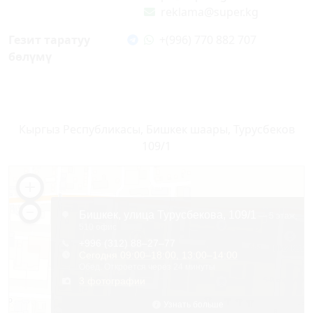
reklama@super.kg
Гезит таратуу
+(996) 770 882 707
бөлүмү
Кыргыз Республикасы, Бишкек шаары, Турусбеков
109/1