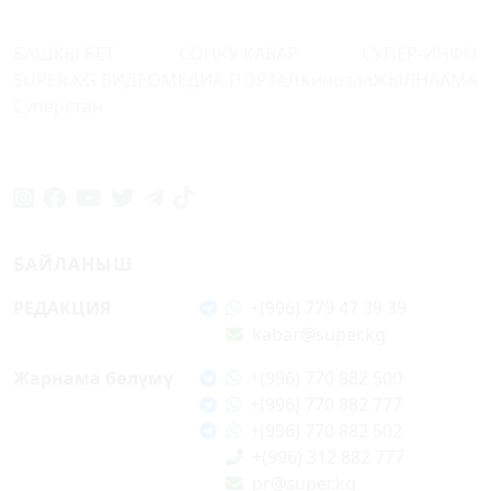
БАШКЫ БЕТ
СОҢКУ КАБАР
СУПЕР-ИНФО
SUPER.KG ВИДЕО
МЕДИА-ПОРТАЛ
Кинозал
ЖЫЛНААМА
Суперстан
БАЙЛАНЫШ
РЕДАКЦИЯ
+(996) 779 47 39 39
kabar@super.kg
Жарнама бөлүмү
+(996) 770 882 500
+(996) 770 882 777
+(996) 770 882 502
+(996) 312 882 777
pr@super.kg