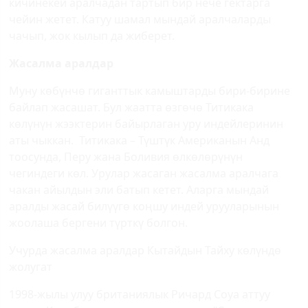
кичинекей аралчадан тартып бир нече гектарга
чейин жетет. Катуу шамал мындай аралчаларды
чачып, жок кылып да жиберет.
Жасалма аралдар
Муну көбүнчө гиганттык камыштарды бири-бирине
байлап жасашат. Бул жаатта өзгөчө Титикака
көлүнүн жээктерин байырлаган уру индейлеринин
аты чыккан. Титикака – Түштүк Американын Анд
тоосунда, Перу жана Боливия өлкөлөрүнүн
чегиндеги көл. Урулар жасаган жасалма аралчага
чакан айылдын эли батып кетет. Аларга мындай
аралды жасай билүүгө коңшу индей урууларынын
жоолаша бергени түрткү болгон.
Учурда жасалма аралдар Кытайдын Тайху көлүндө
жолугат
1998-жылы улуу британиялык Ричард Соуа аттуу