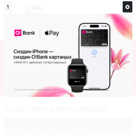
1
Кирүү
Сыр сөзүм кандай эле?
Каттоо
СУУДА СҮЗҮП ЖҮРҮҮЧҮ АРАЛДАР