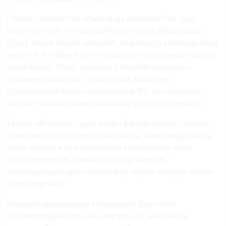
Пемза – жанар тоо атылганда лаванын бат сууп,
көзөнөкчөлүү, көпшөк айнектүү текке айланышы.
Сууну өзүнө абдан сиңирип, оорлошуп калганда гана
чөгөт. Ага чейин бир нече айлап суу бетинде калкып
жүрө берет. Муну адамдар пемзабетондордун
курамына кошушат, таштардан жасалган
буюмдардын бетин жылтыратуу, буттун таманын
кырып-тазалоо жана башкалар үчүн колдонушат.
Тактап айтканда, сууда өскөн балырлардын, жээкте
өскөн өсүмдүктөрдүн тамырлары, чым көңдүн асты
жагы суунун жана шамалдын таасиринен улам
бошоп жулунуп, пемзалар сууда калкып,
толкундардын арты менен бир жерге чогулуп калып
сүзүп жүргөнү.
Мындай аралдардын калыңдыгы бир нече
сантиметрден бир нече метрге, ал эми аянты