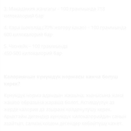
3. Макадамия жаңгагы – 100 граммында 718
килокалорий бар
4. Кара шоколад (70% жогору какао) – 100 граммында
600 килокалорий бар
5. Чизкейк – 100 граммында
450-500 килокалорий бар
Калориянын күнүмдүк нормасы канча болуш
керек?
Күнүмдүк норма адамдын жашына, жынысына жана
жашоо образына жараша болот. Активдүүлүк аз
жерде калория да азыраак колдонулушу керек.
Арыктайм дегендер күнүмдүк килокалорийдин санын
азайтып, салмак кошом дегендер көбөйтүшү кажет.