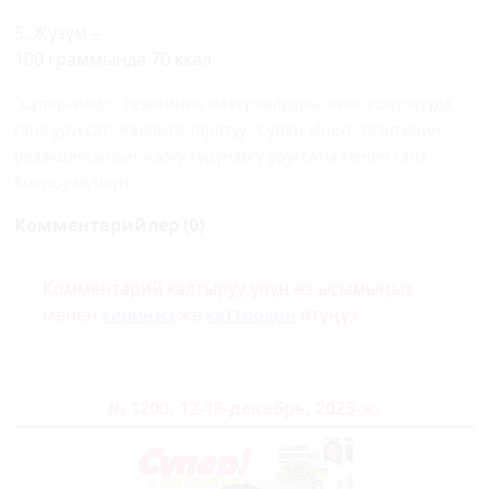
5. Жүзүм –
100 граммында 70 ккал
"Супер-Инфо" гезитинин материалдары жеке колдонууда
гана уруксат. Жалпыга таратуу "Супер-Инфо" гезитинин
редакциясынын жазуу түрүндөгү уруксаты менен гана
болушу мүмкүн.
Комментарийлер (0)
Комментарий калтыруу үчүн өз ысымыңыз
менен
кириңиз
же
каттоодон
өтүңүз.
№ 1200, 12-18-декабрь, 2025-ж.