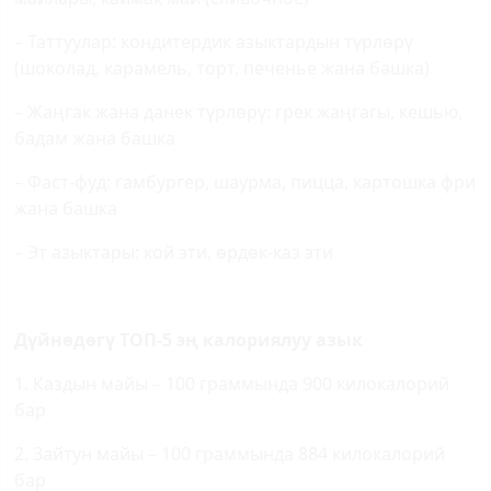
– Таттуулар: кондитердик азыктардын түрлөрү
(шоколад, карамель, торт, печенье жана башка)
– Жаңгак жана данек түрлөрү: грек жаңгагы, кешью,
бадам жана башка
– Фаст-фуд: гамбургер, шаурма, пицца, картошка фри
жана башка
– Эт азыктары: кой эти, өрдөк-каз эти
Дүйнөдөгү ТОП-5 эң калориялуу азык
1. Каздын майы – 100 граммында 900 килокалорий
бар
2. Зайтун майы – 100 граммында 884 килокалорий
бар