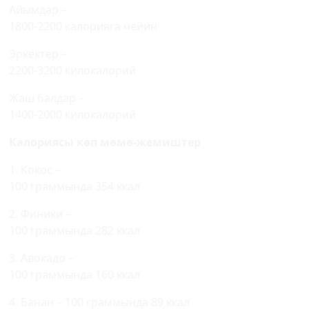
Айымдар –
1800-2200 калорияга чейин
Эркектер –
2200-3200 килокалорий
Жаш балдар –
1400-2000 килокалорий
Калориясы көп мөмө-жемиштер
1. Кокос –
100 граммында 354 ккал
2. Финики –
100 граммында 282 ккал
3. Авокадо –
100 граммында 160 ккал
4. Банан – 100 граммында 89 ккал