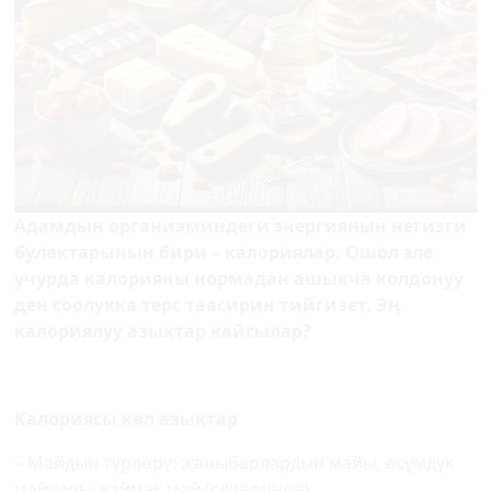
Адамдын организминдеги энергиянын негизги
булактарынын бири – калориялар. Ошол эле
учурда калорияны нормадан ашыкча колдонуу
ден соолукка терс таасирин тийгизет. Эң
калориялуу азыктар кайсылар?
Калориясы көп азыктар
– Майдын түрлөрү: жаныбарлардын майы, өсүмдүк
майлары, каймак май (сливочное)