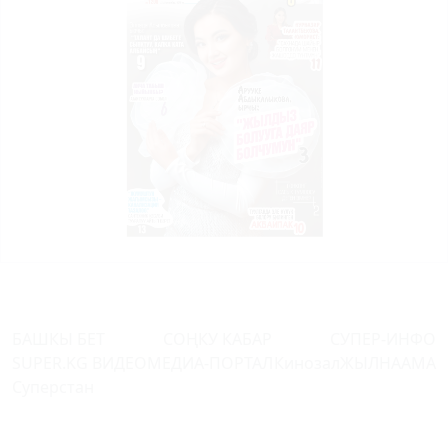
БАШКЫ БЕТ
СОҢКУ КАБАР
СУПЕР-ИНФО
SUPER.KG ВИДЕО
МЕДИА-ПОРТАЛ
Кинозал
ЖЫЛНААМА
Суперстан