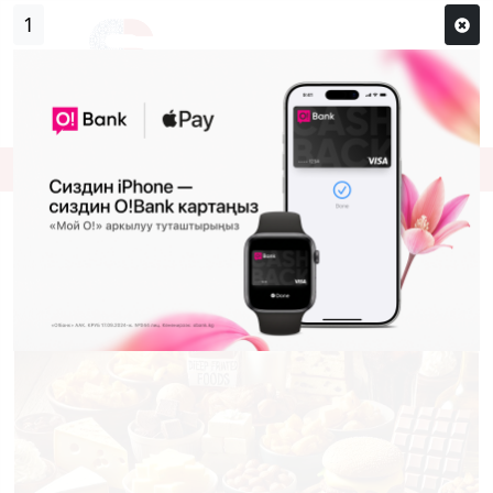
1
Кирүү
Сыр сөзүм кандай эле?
Каттоо
КАЛОРИЯСЫ КӨП АЗЫКТАР