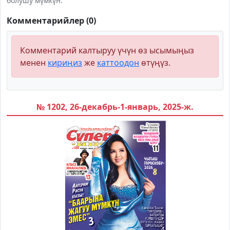
болушу мүмкүн.
Комментарийлер (0)
Комментарий калтыруу үчүн өз ысымыңыз
менен
кириңиз
же
каттоодон
өтүңүз.
№ 1202, 26-декабрь-1-январь, 2025-ж.