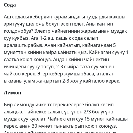
Сода
Аш содасы кебердин курамындагы туздарды жакшы
эритүүчү щелочь болуп эсептелет. Аны кантип
колдонобуз? Электр чайнегинин жарымынан муздак
суу куябыз. Ага 1-2 аш кашык сода салып
аралаштырабыз. Анан кайнатып, кайнагандан 5
мүнөттөн кийин кайра кайнатыңыз. Кайнаган сууну 1
саатка коюп коюңуз. Андан кийин чайнектин
ичиндеги сууну төгүп, 2-3 сыйра таза суу менен
чайкоо керек. Эгер кебер жумшарбаса, аталган
ыкманы улам жаңыртып 2-3 жолу кайталоо керек.
Лимон
Бир лимонду ичке тегерекчелерге бөлүп кесип
алыңыз. Чайнекке салып, үстүнөн 2/3 бөлүгүнө
муздак суу куюлат. Чайнектеги суу 15 мүнөт кайнашы
керек, анан 30 мүнөт тыныктырып коюп коюңуз.