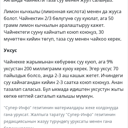
Аягында чайнекти таза суу менен жууп салыңыз.
Лимон кычкылы (лимонная кислота) менен да жууса
болот. Чайнектин 2/3 бөлүгүнө суу куюлат, ага 50
грамм лимон кычкылын аралаштыруу кажет.
Чайнектеги сууну кайнатып коюп коюңуз, 30
мүнөттөн кийин төгүп, таза суу менен чайкоо керек.
Уксус
Чайнекке жарымынан көбүрөөк суу куюп, ага 9%
уксустан 200 миллиграмм куюу керек. Эгер уксус 70
пайыздык болсо, анда 2-3 аш кашык жетет. Ичиндеги
суу кайнагандан кийин 2-3 саатка коюп коюңуз. Анан
тазалап саласыз. Бул ыкмада идиштен уксустун жыты
көпкө кетпей сакталып калышы мүмкүн.
"Супер-Инфо" гезитинин материалдары жеке колдонууда
гана уруксат. Жалпыга таратуу "Супер-Инфо" гезитинин
редакциясынын жазуу түрүндөгү уруксаты менен гана