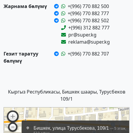
Жарнама бөлүмү
+(996) 770 882 500
+(996) 770 882 777
+(996) 770 882 502
+(996) 312 882 777
pr@super.kg
reklama@super.kg
Гезит таратуу
+(996) 770 882 707
бөлүмү
Кыргыз Республикасы, Бишкек шаары, Турусбеков
109/1