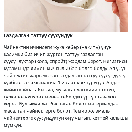
Газдалган таттуу суусундук
Чайнектин ичиндеги жука кебер (накипь) үчүн
кадимки биз ичип жүргөн таттуу газдалган
суусундуктар (кола, спрайт) жардам берет. Негизгиси
курамында лимон кычкылы бар болсо болду. Ал үчүн
чайнектин жарымынан газдалган таттуу суусундукту
куябыз. Газы чыкканча 1-2 саат коё туруңуз. Андан
кийин кайнатабыз да, муздагандан кийин төгүп,
губка же чүпүрөк менен кеберди сүртүп тазалоо
керек. Бул ыкма дат баспаган болот материалдан
жасалган чайнектерге болот. Темир же эмаль
чайнектерге суусундуктун өңү чыгып, кетпей калышы
мүмкүн.