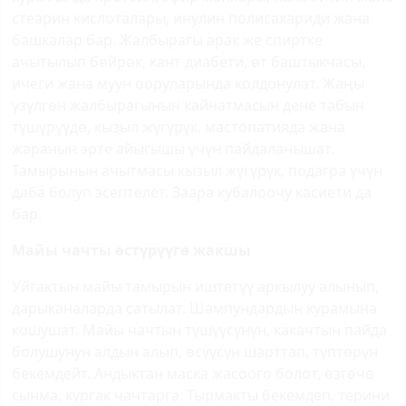
стеарин кислоталары, инулин полисахариди жана
башкалар бар. Жалбырагы арак же спиртке
ачытылып бөйрөк, кант диабети, өт баштыкчасы,
ичеги жана муун ооруларында колдонулат. Жаңы
үзүлгөн жалбырагынын кайнатмасын дене табын
түшүрүүдө, кызыл жүгүрүк, мастопатияда жана
жаранын эрте айыгышы үчүн пайдаланышат.
Тамырынын ачытмасы кызыл жүгүрүк, подагра үчүн
даба болуп эсептелет. Заара кубалоочу касиети да
бар.
Майы чачты өстүрүүгө жакшы
Уйгактын майы тамырын иштетүү аркылуу алынып,
дарыканаларда сатылат. Шампундардын курамына
кошушат. Майы чачтын түшүүсүнүн, какачтын пайда
болушунун алдын алып, өсүүсүн шарттап, түптөрүн
бекемдейт. Андыктан маска жасоого болот, өзгөчө
сынма, кургак чачтарга. Тырмакты бекемдеп, терини