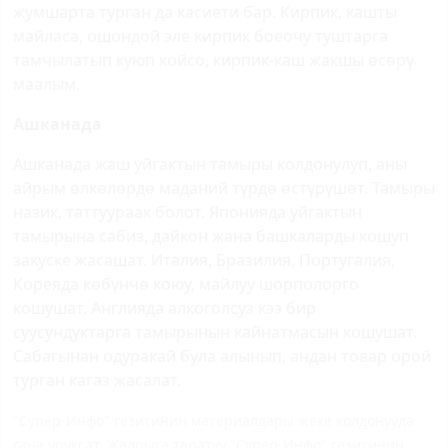
жумшарта турган да касиети бар. Кирпик, кашты
майласа, ошондой эле кирпик боёочу туштарга
тамчылатып куюп койсо, кирпик-каш жакшы өсөрү
маалым.
Ашканада
Ашканада жаш уйгактын тамыры колдонулуп, аны
айрым өлкөлөрдө маданий түрдө өстүрүшөт. Тамыры
назик, таттуураак болот. Японияда уйгактын
тамырына сабиз, дайкон жана башкаларды кошуп
закуске жасашат. Италия, Бразилия, Португалия,
Кореяда көбүнчө коюу, майлуу шорполорго
кошушат. Англияда алкоголсуз кээ бир
суусундуктарга тамырынын кайнатмасын кошушат.
Сабагынан одуракай була алынып, андан товар орой
турган кагаз жасалат.
"Супер-Инфо" гезитинин материалдары жеке колдонууда
гана уруксат. Жалпыга таратуу "Супер-Инфо" гезитинин