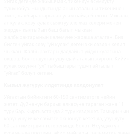
Уйгак дегенде жабышчаак, тикендүү өсүмдүктү
түшүнөбүз. Чындыгында анын аталышы тикенинен
эмес, жалбырактарынан улам пайда болгон. Мисалы,
ат кулак, козу кулак сыяктуу эле жаз келери менен
жерден кылтыйып баш багып чыккан
жалбырактарынын көлөмүнө жараша аталган. Биз
билген уйгак сөзү “уй кулак” деген эки сөздөн келип
чыккан. Жалбырактары далдайып уйдун кулагына
окшош болгондуктан ушундай аталып жүргөн. Кийин
кулак сөзүнүн “ул” тыбыштары түшүп айтылып,
“уйгак” болуп кеткен.
Кызыл жүгүрүк илдетинде колдонулат
Уйгактын бийиктиги 60-150 сантиметрге чейин
жетет. Дүйнөнүн бардык өлкөсүнө тараган жана 11
түрү бар. Кыргызстанда 2 түрү кездешет. Тамырынын
көрүнүшү ичке сабизге окшошуп кетет да, узундугу
60 сантиметрдин тегерегинде болот. Өсүмдүктүн
курамында протеин, эфир майлары, пальмитин жана