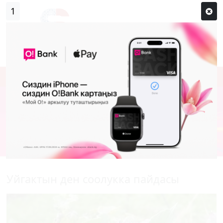
0
Кирүү
Сыр сөзүм кандай эле?
Каттоо
Уйгактын ден соолукка пайдасы