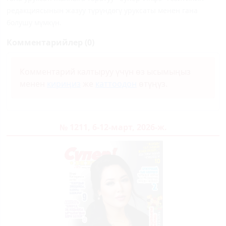
редакциясынын жазуу түрүндөгү уруксаты менен гана
болушу мүмкүн.
Комментарийлер (0)
Комментарий калтыруу үчүн өз ысымыңыз
менен
кириңиз
же
каттоодон
өтүңүз.
№ 1211, 6-12-март, 2026-ж.