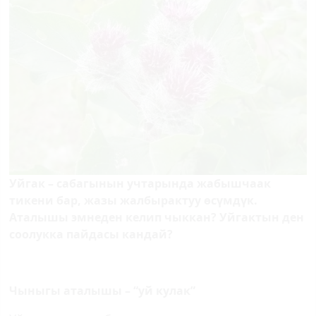
Уйгак – сабагынын учтарында жабышчаак
тикени бар, жазы жалбырактуу өсүмдүк.
Аталышы эмнеден келип чыккан? Уйгактын ден
соолукка пайдасы кандай?
Чыныгы аталышы – “уй кулак”