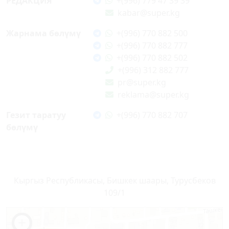
РЕДАКЦИЯ
+(996) 779 47 39 39
kabar@super.kg
Жарнама бөлүмү
+(996) 770 882 500
+(996) 770 882 777
+(996) 770 882 502
+(996) 312 882 777
pr@super.kg
reklama@super.kg
Гезит таратуу
+(996) 770 882 707
бөлүмү
Кыргыз Республикасы, Бишкек шаары, Турусбеков
109/1