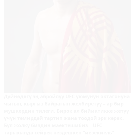
Дүйнөдөгү эң абройлуу
UFC
уюмунун октагонуна
чыгып, кыргыз байрагын желбиретүү – ар бир
мушкердин тилеги. Бирок ал бийиктикке жетүү
үчүн темирдей тартип жана тоодой эрк керек.
Бул жолку биздин маектешибиз –
UFC
тарыхында сейрек кездешкен “иезекиель”