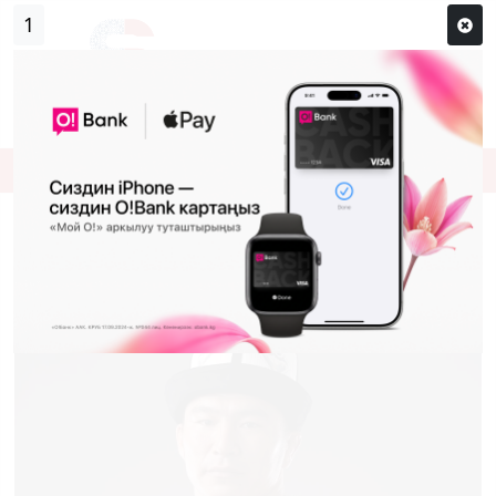
0
Кирүү
Сыр сөзүм кандай эле?
Каттоо
“ГОРИЛЛА” КАЙМАНА АТТУУ UFC
ЖЫЛДЫЗЫ УРАН САТЫБАЛДИЕВ