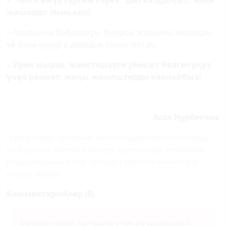
– “Тынч өмүр сүрсөм керек” деп калдыңыз. Жеке
жашоодо эмне кеп?
– Азырынча бойдокмун. Буюрса, жакынкы жылдары
үй-бүлө курууга даярдык көрүп жатам.
– Уран мырза, маектешүүгө убакыт бөлгөнүңүз
үчүн рахмат, жаңы жеңиштерди каалайбыз!
Асел Нурбекова
"Супер-Инфо" гезитинин материалдары жеке колдонууда
гана уруксат. Жалпыга таратуу "Супер-Инфо" гезитинин
редакциясынын жазуу түрүндөгү уруксаты менен гана
болушу мүмкүн.
Комментарийлер (0)
Комментарий калтыруу үчүн өз ысымыңыз