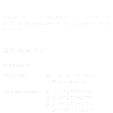
БАШКЫ БЕТ
СОҢКУ КАБАР
СУПЕР-ИНФО
SUPER.KG ВИДЕО
МЕДИА-ПОРТАЛ
Кинозал
ЖЫЛНААМА
Суперстан
БАЙЛАНЫШ
РЕДАКЦИЯ
+(996) 779 47 39 39
kabar@super.kg
Жарнама бөлүмү
+(996) 770 882 500
+(996) 770 882 777
+(996) 770 882 502
+(996) 312 882 777