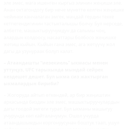
эле эмес, мага ишенген кыргыз элинин жеңиши эле.
Анан октагондогу бир нече мүнөттө келген жеңишке
чейинки канчалаган эмгек, маңдай тердин текке
кетпегендигинин тастыкталышы болчу. Бул нерседе,
албетте, машыктыруучумдун да салымы чоң,
алардын колдоосу, насааттары болбосо жеңишке
жетиш кыйын. Кыйын гана эмес, ага жетүүчү жол
дагы да узунураак болуп калат.
– Атаандашты “иезекиель” ыкмасы менен
уттуңуз,
UFC
тарыхында мындай сейрек
кездешет дешет. Бул ыкма сиз жактырган
ыкмалардын бириби?
– Жогоруда айтып өткөндөй, ар бир жеңиштин
аркасында биздин эле эмес, машыктыруучулардын
дагы тоодой эмгеги турат. Бул ыкманы машыгуу
учурунда көп кайталачумун. Ошол учурда
атаандашымдын коргонуусунан боштук таап, ушул