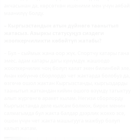
акчасынан да, көрсөткөн ишеними мен үчүн аябай
маанилүү болду.
– Кыргызстандын атын дүйнөгө таанытып
жатасыз. Азыркы статусуңуз сиздеги
жоопкерчиликти көбөйтүп жатабы?
– Бул – сыймык жана оор жүк. Спортчу катары гана
эмес, адам катары дагы күнүмдүк жашоодо
жоопкерчилик чоң болуп калат экен билинбей эле.
Анан көбүнчө сборлордо чет жактарда болобуз да,
өзгөчө ошол жактан Кыргызстанды, кыргыздарды
таанытып жаткандан кийин ошого өзүмдү татыктуу
алып жүргөнгө аракет кылам. Негизи сборлорду
Кыргызстанда деле кылсам болмок, бирок менин
салмагымда бул жакта балдар дээрлик жокко эсе,
ошон үчүн чет жакта машыгууга мажбур болуп
калып жатам.