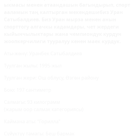
ыкмасы менен атаандашын багындырып, спорт
ааламын таң калтырган мекендешибиз Уран
Сатыбалдиев. Биз Уран мырза менен анын
спорттогу алгачкы кадамдары, чет жердеги
кыйынчылыктары жана чемпиондук курдун
жоопкерчилиги тууралуу кенен маек курдук.
Аты-жөнү: Уранбек Сатыбалдиев
Туулган жылы: 1995-жыл
Туулган жери: Ош облусу, Өзгөн району
Бою: 197 сантиметр
Салмагы: 93 килограмм
(жарым оор салмак категориясы)
Каймана аты: “Горилла”
Сүйүктүү тамагы: Беш бармак