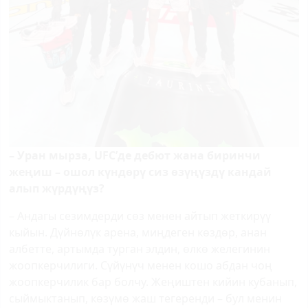
– Уран мырза,
UFC
’де дебют жана биринчи
жеңиш – ошол күндөрү сиз өзүңүздү кандай
алып жүрдүңүз?
– Андагы сезимдерди сөз менен айтып жеткирүү
кыйын. Дүйнөлүк арена, миңдеген көздөр, анан
албетте, артымда турган элдин, өлкө желегинин
жоопкерчилиги. Сүйүнүч менен кошо абдан чоң
жоопкерчилик бар болчу. Жеңиштен кийин кубанып,
сыймыктанып, көзүмө жаш тегеренди – бул менин