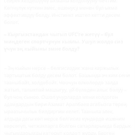
сейрек кездешүүчү ыкманы колдонууну чечтим.
Көпчүлүк күткөн эмес, ошонусу менен бул ыкма
эффективдүү болду. Инстинкт иштеп кетти десем
болот.
– Кыргызстандан чыгып
UFC
’ге жетүү – бул
миңдеген спортчунун кыялы. Ушул жолдо сиз
үчүн эң кыйыны эмне болду?
– Эң кыйын нерсе – белгисиздик жана каржылык
тартыштык болду десем болот. Башында эч ким сени
тааныбайт, колдобойт. Чоочун өлкөлөрдө залда
жатып, талыкпай машыгуу, үй-бүлөдөн алыс болуу –
бул чоң сыноо. Ошол учурларда мени колдогон
адамдардын бири Азамат Арапбаев агабызга терең
ыраазычылык билдиргим келет. Тааныла элек,
алдыда дагы көп нерсе белгисиз күндөрдө ишеним
көрсөтүп, четжактарга болгон сапарларымда бардык
чыгымдарымды көтөрүп колдоп жүрдү. Берген