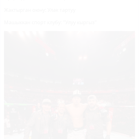
Жактырган оюну: Улак тартуу
Машыккан спорт клубу: "Улуу кыргыз"