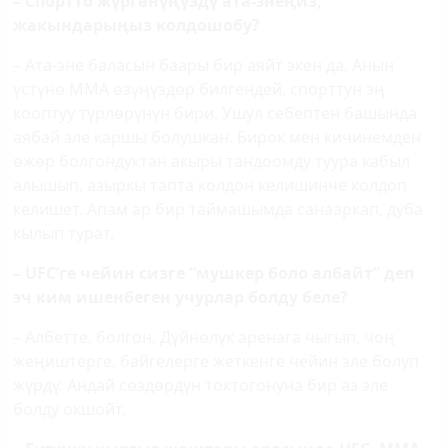
– Спортто жүргөнүңүздү ата-энеңиз,
жакындарыңыз колдошобу?
– Ата-эне баласын баары бир аяйт экен да. Анын
үстүнө ММА өзүңүздөр билгендей, спорттун эң
кооптуу түрлөрүнүн бири. Ушул себептен башында
аябай эле каршы болушкан. Бирок мен кичинемден
өжөр болгондуктан акыры тандоомду туура кабыл
алышып, азыркы тапта колдон келишинче колдоп
келишет. Апам ар бир таймашымда санааркап, дуба
кылып турат.
–
UFC
’ге чейин сизге “мушкер боло албайт” деп
эч ким ишенбеген учурлар болду беле?
– Албетте, болгон. Дүйнөлүк аренага чыгып, чоң
жеңиштерге, байгелерге жеткенге чейин эле болуп
жүрдү. Андай сөздөрдүн токтогонуна бир аз эле
болду окшойт.