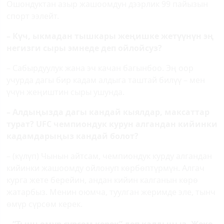
Ошондуктан азыр жашоомдун дээрлик 99 пайызын
спорт ээлейт.
– Күч, ыкмадан тышкары жеңишке жетүүнүн эң
негизги сыры эмнеде деп ойлойсуз?
– Сабырдуулук жана эч качан багынбоо. Эң оор
учурда дагы бир кадам алдыга таштай билүү – мен
үчүн жеңиштин сыры ушунда.
– Алдыңызда дагы кандай кыялдар, максаттар
турат?
UFC
чемпиондук курун алгандан кийинки
кадамдарыңыз кандай болот?
– (күлүп) Чынын айтсам, чемпиондук курду алгандан
кийинки жашоомду ойлонуп көрбөптүрмүн. Алгач
курга жете берейин, андан кийин калганын көрө
жатарбыз. Менин оюмча, туулган жеримде эле, тынч
өмүр сүрсөм керек.