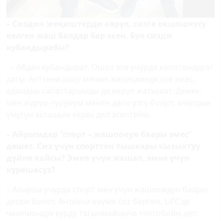
– Сиздин жеңиштерди көрүп, сизге окшошкусу
келген жаш балдар бар экен. Бул сизди
кубандырабы?
– Абдан кубандырат. Ошол эле учурда кооптондурат
дагы. Анткени алар менин жеңишимди эле эмес,
адамдык сапаттарымды да көрүп жатышат. Демек,
мен жүрүм-турумум менен дагы үлгү болуп, алардын
үмүтүн акташым керек деп эсептейм.
– Айрымдар “спорт – жашоонун баары эмес”
дешет. Сиз үчүн спорттон тышкары кызыктуу
дүйнө кайсы? Эмне үчүн жашап, эмне үчүн
күрөшөсүз?
– Азыркы учурда спорт мен үчүн жашоомдун баары
десем болот. Анткени өзүмө сөз бергем,
UFC
’де
чемпиондук курду тагынмайынча токтобойм деп.