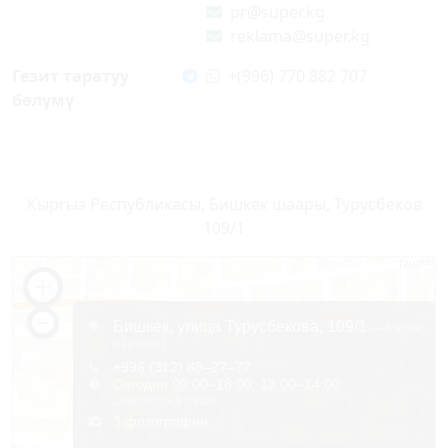
pr@super.kg
reklama@super.kg
Гезит таратуу
+(996) 770 882 707
бөлүмү
Кыргыз Республикасы, Бишкек шаары, Турусбеков
109/1