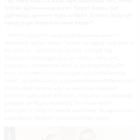
– Бүгүнкү кыргыз жаштары арасында
UFC
, ММА,
бокско кызыккандар көп. Бирок баары эле
дүйнөлүк аренага чыга албайт. Топтон суурулуп
чыгуу үчүн биринчи эмне керек?
– Топтон суурулуп чыгуу үчүн биринчи кезекте
темирдей тартип керек. Талант 10 пайыз гана, калган
90 пайызы – талыкпаган мээнет, маңдай тер.
Жаштарга өзүңөрдү кара күч жактан гана эмес,
моралдык, психикалык жактан да өстүргүлө дейт
элем. Анткени октагондо элдин сүрү аябай күчтүү
болот, залда машыгуу учурунда баарын сонун кылып
жүрүп, мушташуучу аянтка чыкканда өздөрүн
жоготуп койгондор жок эмес. Андыктан психикалык
даярдык да абдан маанилүү. Эч качан артка
кайтпагыла жана өзүңөргө ишенгиле. Эң негизгиси –
арам жолго барбай, таза эмгектенүү зарыл.