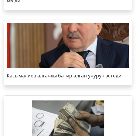
келди
Касымалиев алгачкы батир алган учурун эстеди