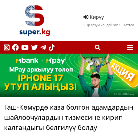
Кирүү
Сыр сөзүм кандай эле?
Каттоо
Таш-Көмүрдө каза болгон адамдардын
шайлоочулардын тизмесине кирип
калгандыгы белгилүү болду