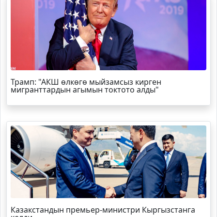
Трамп
: "АКШ өлкөгө мыйзамсыз кирген
мигранттардын агымын токтото алды"
Казакстандын премьер-министри Кыргызстанга