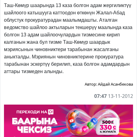
Таш-Көмүр шаарында 13 каза болгон адам жергиликтүү
шайлоого катышууга каттоодон өткөнүн Жалал-Абад
облустук прокуратурадан маалымдашты. Аталган
ведомство шайлоо актыларын текшерүү маалында каза
болгон 13 адам шайлоочулардын тизмесине кирип
калганын жана бул тизме Таш-Көмүр шаардык
мэриясынын чиновниктери тарабынан жасалганы
аныкталды. Мэриянын чиновниктерине прокуратура
тарабынан эскертүү берилип, каза болгон адамдардын
аттары тизмеден алынды.
Автор:
Айдай Асанбекова
07:47
13-11-2012