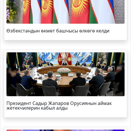
Өзбекстандын өкмөт башчысы өлкөгө келди
Президент Садыр Жапаров Орусиянын аймак
жетекчилерин кабыл алды