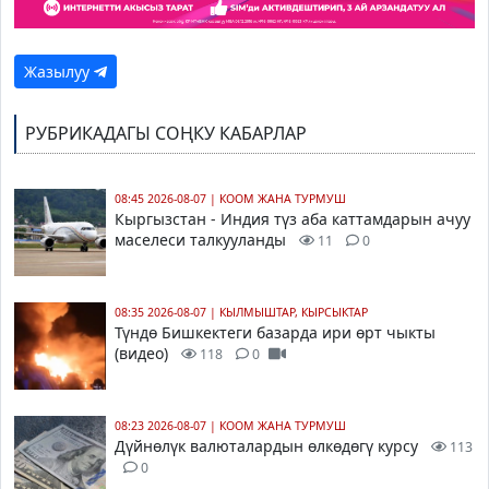
Жазылуу
РУБРИКАДАГЫ СОҢКУ КАБАРЛАР
08:45 2026-08-07
|
КООМ ЖАНА ТУРМУШ
Кыргызстан - Индия түз аба каттамдарын ачуу
маселеси талкууланды
11
0
08:35 2026-08-07
|
КЫЛМЫШТАР, КЫРСЫКТАР
Түндө Бишкектеги базарда ири өрт чыкты
(видео)
118
0
08:23 2026-08-07
|
КООМ ЖАНА ТУРМУШ
Дүйнөлүк валюталардын өлкөдөгү курсу
113
0