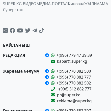
SUPER.KG ВИДЕО
МЕДИА-ПОРТАЛ
Кинозал
ЖЫЛНААМА
Суперстан
БАЙЛАНЫШ
РЕДАКЦИЯ
+(996) 779 47 39 39
kabar@super.kg
Жарнама бөлүмү
+(996) 770 882 500
+(996) 770 882 777
+(996) 770 882 502
+(996) 312 882 777
pr@super.kg
reklama@super.kg
Гезит таратуу
+(996) 770 882 707