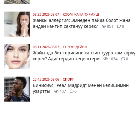
08:23 2026-08-07
|
КООМ ЖАНА ТУРМУШ
Жайкы аллергия: Эмнеден пайда болот жана
андан кантип сактануу керек?
851
0
08:11 2026-08-07
|
ТҮРКҮН ДҮЙНӨ
Жайында бет терисине кантип туура кам көрүү
керек? Адистердин кеңештери
1074
0
23:45 2026-08-06
|
СПОРТ
Винисиус "Реал Мадрид" менен келишимин
узартты
407
0