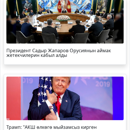
Президент Садыр Жапаров Орусиянын аймак
жетекчилерин кабыл алды
Трамп
: "АКШ өлкөгө мыйзамсыз кирген