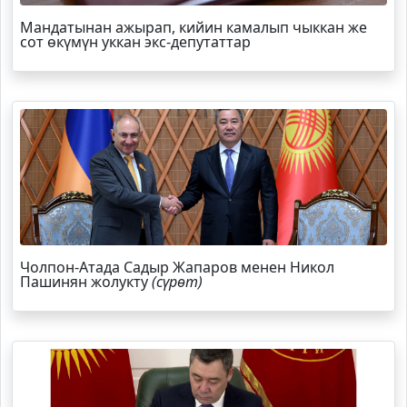
Мандатынан ажырап, кийин камалып чыккан же
сот өкүмүн уккан экс-депутаттар
Чолпон-Атада Садыр Жапаров менен Никол
Пашинян жолукту
(сүрөт)