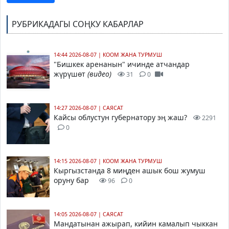
РУБРИКАДАГЫ СОҢКУ КАБАРЛАР
14:44 2026-08-07
|
КООМ ЖАНА ТУРМУШ
"Бишкек аренанын" ичинде атчандар
жүрүшөт
(видео)
31
0
14:27 2026-08-07
|
САЯСАТ
Кайсы облустун губернатору эң жаш?
2291
0
14:15 2026-08-07
|
КООМ ЖАНА ТУРМУШ
Кыргызстанда 8 миңден ашык бош жумуш
оруну бар
96
0
14:05 2026-08-07
|
САЯСАТ
Мандатынан ажырап, кийин камалып чыккан