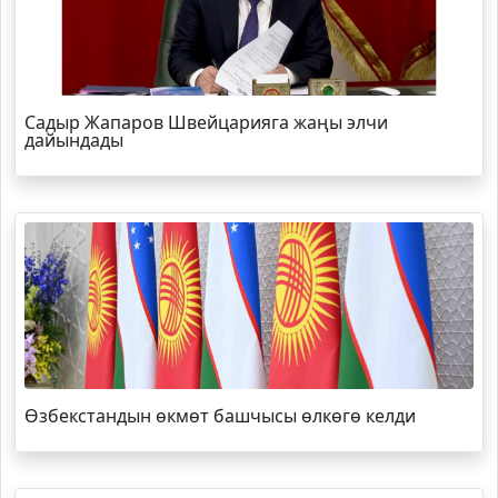
Садыр Жапаров Швейцарияга жаңы элчи
дайындады
Өзбекстандын өкмөт башчысы өлкөгө келди