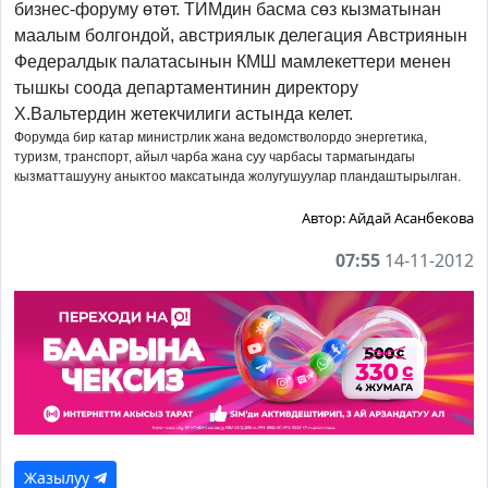
бизнес-форуму өтөт. ТИМдин басма сөз кызматынан
маалым болгондой, австриялык делегация Австриянын
Федералдык палатасынын КМШ мамлекеттери менен
тышкы соода департаментинин директору
Х.Вальтердин жетекчилиги астында келет.
Форумда бир катар министрлик жана ведомстволордо энергетика,
туризм, транспорт, айыл чарба жана суу чарбасы тармагындагы
кызматташууну аныктоо максатында жолугушуулар пландаштырылган.
Автор:
Айдай Асанбекова
07:55
14-11-2012
Жазылуу