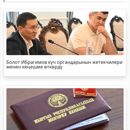
Болот
Ибрагимов
күч органдарынын жетекчилери
менен кеңешме өткөрдү