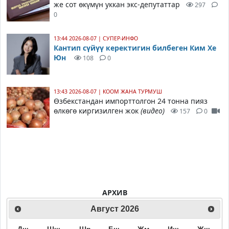
же сот өкүмүн уккан экс-депутаттар
297
0
13:44 2026-08-07
|
СУПЕР-ИНФО
Кантип сүйүү керектигин билбеген Ким Хе
Юн
108
0
13:43 2026-08-07
|
КООМ ЖАНА ТУРМУШ
Өзбекстандан импорттолгон 24 тонна пияз
өлкөгө киргизилген жок
(видео)
157
0
АРХИВ
Август
2026
Дш
Шш
Шр
Бш
Жм
Иш
Жш