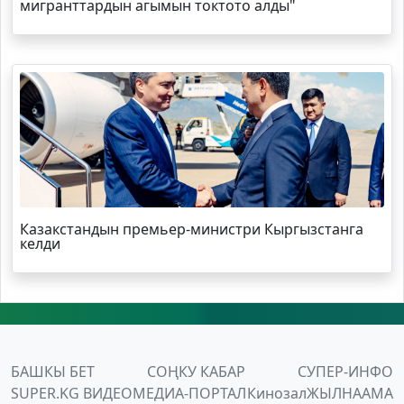
мигранттардын агымын токтото алды"
Казакстандын премьер-министри Кыргызстанга
келди
БАШКЫ БЕТ
СОҢКУ КАБАР
СУПЕР-ИНФО
SUPER.KG ВИДЕО
МЕДИА-ПОРТАЛ
Кинозал
ЖЫЛНААМА