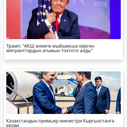
Трамп
: "АКШ өлкөгө мыйзамсыз кирген
мигранттардын агымын токтото алды"
Казакстандын премьер-министри Кыргызстанга
келди