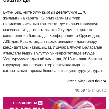
Бүгүн Бишкекте Улуу кыргыз дөөлөтүнүн 1170
жылдыгына карата "Кыргыз каганаты түрк
цивилизациясынын контекстинде: кыргыз таануунун
маселелери" деген аталышта 2 күндүк эл аралык
конференция башталды. Конференцияга Орусиядан,
АКШдан, Казакстандан тарых илиминин докторлору,
кандидаттары катышышат. Иш-чара Жусуп Баласагын
атындагы Кыргыз улуттук университетинде өтүүдө.
Уюштуруучулардын айтымында, 2013-жылдан баштап
окуучулар жана студенттер арасында кыргыз
каганатынын тарыхы боюнча сынак уюштурулуп турат.
Автор:
Айдай Асанбекова
10:59
15-11-2012