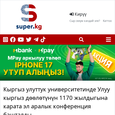
Кирүү
Сыр сөзүм кандай эле?
Каттоо
Кыргыз улуттук университетинде Улуу
кыргыз дөөлөтүнүн 1170 жылдыгына
карата эл аралык конференция
башталды