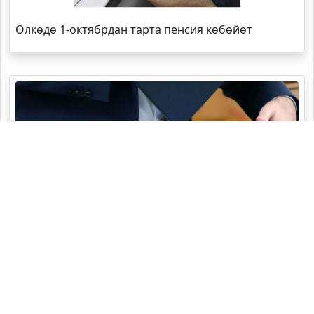
Өлкөдө 1-октябрдан тарта пенсия көбөйөт
Кайсы облустун губернатору эң жаш?