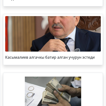
Касымалиев алгачкы батир алган учурун эстеди