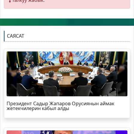
Талкуу жабык.
САЯСАТ
Президент Садыр Жапаров Орусиянын аймак
жетекчилерин кабыл алды