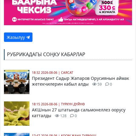
Жазылуу
РУБРИКАДАГЫ СОҢКУ КАБАРЛАР
18:32 2026-08-06
|
САЯСАТ
Президент Садыр Жапаров Орусиянын аймак
жетекчилерин кабыл алды
59
0
18:15 2026-08-06
|
ТҮРКҮН ДҮЙНӨ
АКШнын 27 штатында сальмонеллез оорусу
катталды
128
0
17:47 2026-08-06
|
КООМ ЖАНА ТУРМУШ