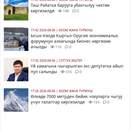
Таш-Рабатка барууга убактылуу чектөө
киргизилди
188
0
17:42 2026-08-06
|
КООМ ЖАНА ТУРМУШ
Ысык-Көлдө Кыргыз-Орусия экономикалык
форумунун алкагында бизнес-көргөзмө
ачылды
116
0
17:35 2026-08-06
|
СОТТУК ИШТЕР
Үй камагына чыгарылган экс-депутатка айып
пул салынды
374
0
17:26 2026-08-06
|
КООМ ЖАНА ТУРМУШ
Өлкөдө 7000 метрден бийик чокуларга чыгуу
үчүн талаптар киргизилди
193
0