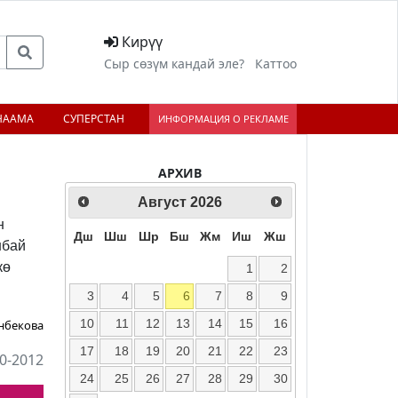
Кирүү
Сыр сөзүм кандай эле?
Каттоо
НААМА
СУПЕРСТАН
ИНФОРМАЦИЯ О РЕКЛАМЕ
АРХИВ
ext
Август
2026
н
Дш
Шш
Шр
Бш
Жм
Иш
Жш
нбай
кө
1
2
3
4
5
6
7
8
9
10
11
12
13
14
15
16
нбекова
17
18
19
20
21
22
23
0-2012
24
25
26
27
28
29
30