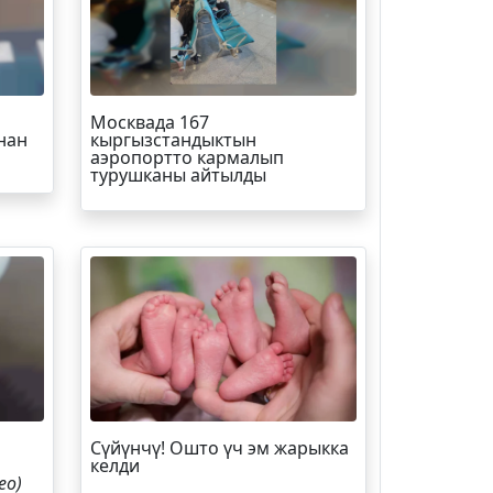
Москвада 167
нан
кыргызстандыктын
аэропортто кармалып
турушканы айтылды
Сүйүнчү! Ошто үч эм жарыкка
келди
ео)