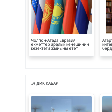
Чолпон-Атада Евразия
Агар
өкмөттөр аралык кеңешинин
ките
кезектеги жыйыны өтөт
берд
ЭЛДИК КАБАР