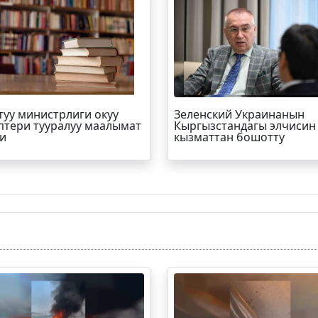
туу министрлиги окуу
Зеленский Украинанын
птери тууралуу маалымат
Кыргызстандагы элчисин
и
кызматтан бошотту