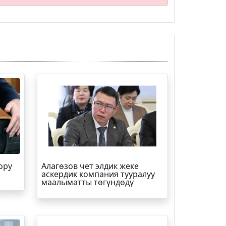
ору
Алагөзов чет элдик жеке
аскердик компания тууралуу
маалыматты төгүндөдү