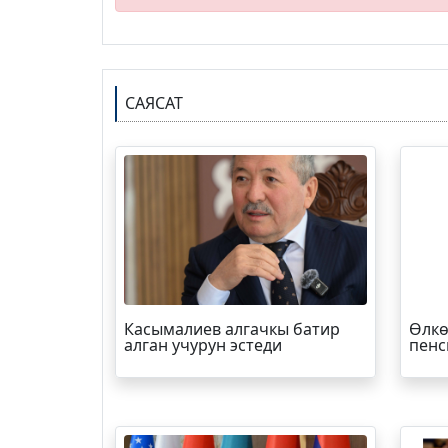
САЯСАТ
Касымалиев алгачкы батир
Өлкө
алган учурун эстеди
пенс