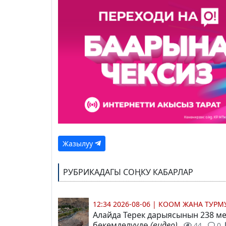
Жазылуу
РУБРИКАДАГЫ СОҢКУ КАБАРЛАР
12:34 2026-08-06
|
КООМ ЖАНА ТУР
Алайда Терек дарыясынын 238 ме
бекемделүүдө
(видео)
44
0