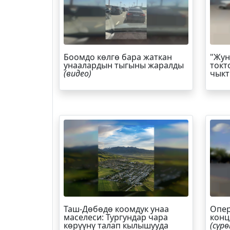
Боомдо көлгө бара жаткан
"Жун
унаалардын тыгыны жаралды
токт
(видео)
чыкт
Таш-Дөбөдө коомдук унаа
Опер
маселеси: Тургундар чара
конц
көрүүнү талап кылышууда
(сүрө