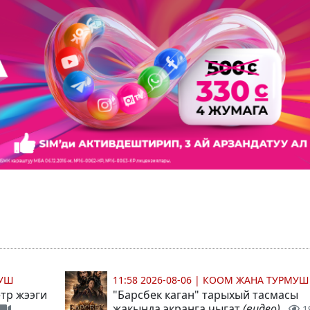
МУШ
11:58 2026-08-06
|
КООМ ЖАНА ТУРМУШ
тр жээги
"Барсбек каган" тарыхый тасмасы
жакында экранга чыгат
(видео)
1