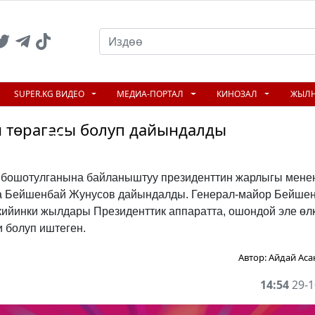
SUPER.KG ВИДЕО
МЕДИА-ПОРТАЛ
КИНОЗАЛ
ЖЫЛ
 төрагасы болуп дайындалды
N
бошотулганына байланыштуу президенттин жарлыгы мене
на Бейшенбай Жунусов дайындалды. Генерал-майор Бейше
кийинки жылдары Президенттик аппаратта, ошондой эле өл
 болуп иштеген.
Автор:
Айдай Аса
14:54
29-1