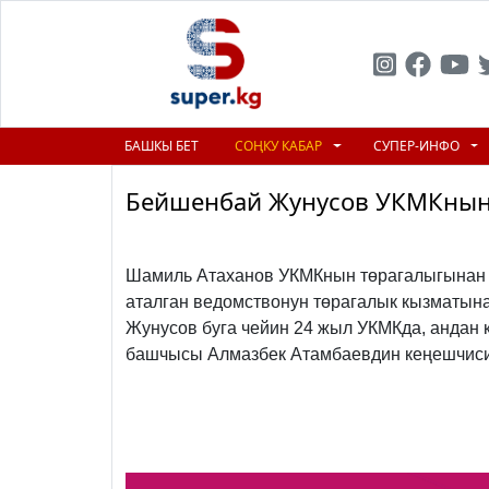
БАШКЫ БЕТ
СОҢКУ КАБАР
СУПЕР-ИНФО
Бейшенбай Жунусов УКМКнын
Previous
Шамиль Атаханов УКМКнын төрагалыгынан 
аталган ведомствонун төрагалык кызматы
Жунусов буга чейин 24 жыл УКМКда, андан 
башчысы Алмазбек Атамбаевдин кеңешчиси