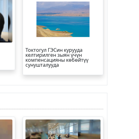
Токтогул ГЭСин курууда
келтирилген зыян үчүн
компенсацияны көбөйтүү
сунушталууда