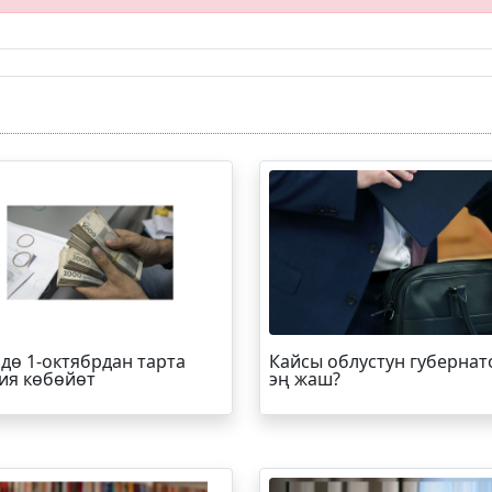
дө 1-октябрдан тарта
Кайсы облустун губернат
ия көбөйөт
эң жаш?