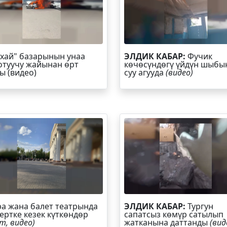
хай" базарынын унаа
ЭЛДИК КАБАР:
Фучик
отуучу жайынан өрт
көчөсүндөгү үйдүн шыбы
ы (видео)
суу агууда
(видео)
а жана балет театрында
ЭЛДИК КАБАР:
Тургун
ертке кезек күткөндөр
сапатсыз көмүр сатылып
т, видео)
жатканына даттанды
(вид