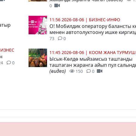
0
11:56 2026-08-06
|
БИЗНЕС-ИНФО
атыр
О! Мобилдик оператору балансты 
менен автотолуктоону ишке кирги
73
0
БИЗНЕС
11:45 2026-08-06
|
КООМ ЖАНА ТУРМУШ
н
Ысык-Көлдө мыйзамсыз таштанды
24
0
таштаган жаранга айып пул салынд
(видео)
150
0