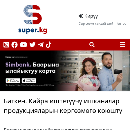
Кирүү
Сыр сөзүм кандай эле?
Каттоо
Баткен. Кайра иштетүүчү ишканалар
продукцияларын көргөзмөгө коюшту
Previous
Next