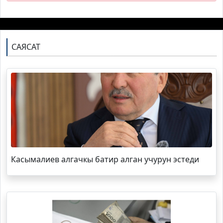
САЯСАТ
Касымалиев алгачкы батир алган учурун эстеди