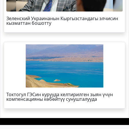
Зеленский Украинанын Кыргызстандагы элчисин
кызматтан бошотту
Токтогул ГЭСин курууда келтирилген зыян үчүн
компенсацияны көбөйтүү сунушталууда