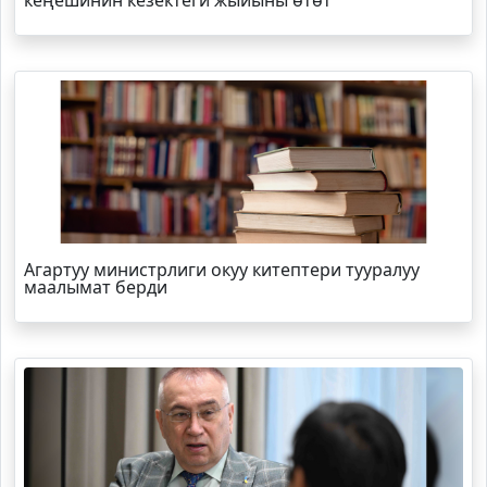
кеңешинин кезектеги жыйыны өтөт
Агартуу министрлиги окуу китептери тууралуу
маалымат берди