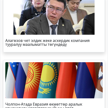
Алагөзов чет элдик жеке аскердик компания
тууралуу маалыматты төгүндөдү
Чолпон-Атада Евразия өкмөттөр аралык