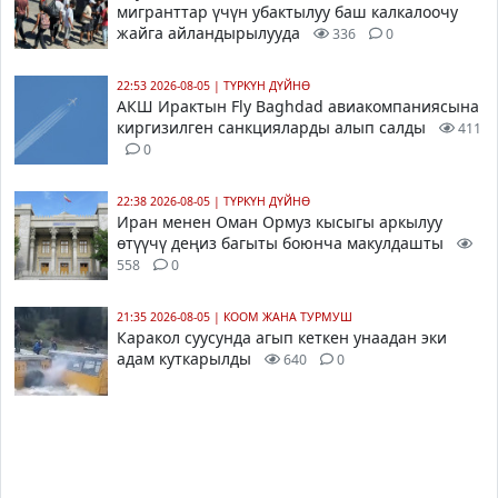
мигранттар үчүн убактылуу баш калкалоочу
жайга айландырылууда
336
0
22:53 2026-08-05
|
ТҮРКҮН ДҮЙНӨ
АКШ Ирактын Fly Baghdad авиакомпаниясына
киргизилген санкцияларды алып салды
411
0
22:38 2026-08-05
|
ТҮРКҮН ДҮЙНӨ
Иран менен Оман Ормуз кысыгы аркылуу
өтүүчү деңиз багыты боюнча макулдашты
558
0
21:35 2026-08-05
|
КООМ ЖАНА ТУРМУШ
Каракол суусунда агып кеткен унаадан эки
адам куткарылды
640
0