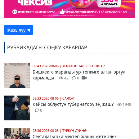
Жазылуу
РУБРИКАДАГЫ СОҢКУ КАБАРЛАР
08:43 2026-08-06
|
КЫЛМЫШТАР, КЫРСЫКТАР
Бишкекте жаранды ур-тепкиге алган эргул
кармалды
42
0
08:33 2026-08-06
|
САЯСАТ
Кайсы облустун губернатору эң жаш?
1949
0
23:36 2026-08-05
|
ТҮРКҮН ДҮЙНӨ
Сеутадагы эки мектеп жашы жете элек