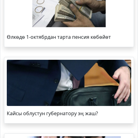
Өлкөдө 1-октябрдан тарта пенсия көбөйөт
Кайсы облустун губернатору эң жаш?