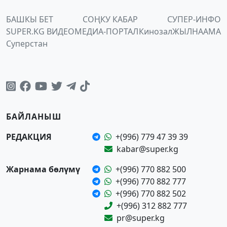
БАШКЫ БЕТ
СОҢКУ КАБАР
СУПЕР-ИНФО
SUPER.KG ВИДЕО
МЕДИА-ПОРТАЛ
Кинозал
ЖЫЛНААМА
Суперстан
БАЙЛАНЫШ
РЕДАКЦИЯ
+(996) 779 47 39 39
kabar@super.kg
Жарнама бөлүмү
+(996) 770 882 500
+(996) 770 882 777
+(996) 770 882 502
+(996) 312 882 777
pr@super.kg