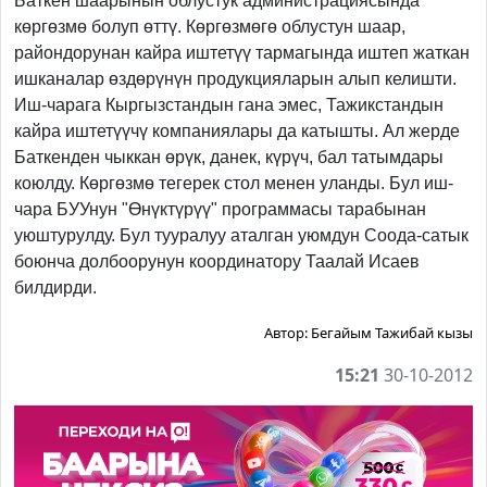
Баткен шаарынын облустук администрациясында
көргөзмө болуп өттү. Көргөзмөгө облустун шаар,
райондорунан кайра иштетүү тармагында иштеп жаткан
ишканалар өздөрүнүн продукцияларын алып келишти.
Иш-чарага Кыргызстандын гана эмес, Тажикстандын
кайра иштетүүчү компаниялары да катышты. Ал жерде
Баткенден чыккан өрүк, данек, күрүч, бал татымдары
коюлду. Көргөзмө тегерек стол менен уланды. Бул иш-
чара БУУнун "Өнүктүрүү" программасы тарабынан
уюштурулду. Бул тууралуу аталган уюмдун Соода-сатык
боюнча долбоорунун координатору Таалай Исаев
билдирди.
Автор:
Бегайым Тажибай кызы
15:21
30-10-2012