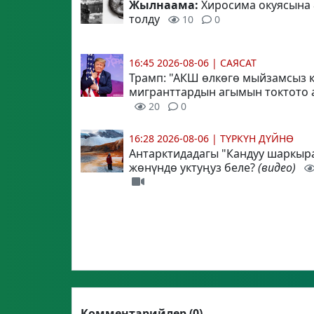
Жылнаама:
Хиросима окуясына
толду
10
0
16:45 2026-08-06
|
САЯСАТ
Трамп
: "АКШ өлкөгө мыйзамсыз 
мигранттардын агымын токтото 
20
0
16:28 2026-08-06
|
ТҮРКҮН ДҮЙНӨ
Антарктидадагы "Кандуу шаркыр
жөнүндө уктуңуз беле?
(видео)
Комментарийлер (0)