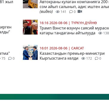
 81 жыл
Автокраны кулаган компанияга 200
сом айып салынып, адис иштен ал
(видео)
141
0
16:16 2026-08-06
|
ТҮРКҮН ДҮЙНӨ
кирген
Трамп Вэнсти өзүнүн саясий мураск
алды"
катары тандаганы айтылууда
138
16:01 2026-08-06
|
САЯСАТ
атма"
Казакстандын премьер-министри
Кыргызстанга келди
75
0
172
0