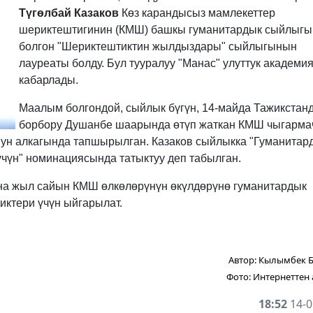
Түгөлбай Казаков
Көз карандысыз мамлекеттер
шериктештигинин (КМШ) башкы гуманитардык сыйлыгы
болгон "Шериктештиктин жылдыздары" сыйлыгынын
лауреаты болду. Бул тууралуу "Манас" улуттук академи
кабарлады.
Маалым болгондой, сыйлык бүгүн, 14-майда Тажикстан
борбору Душанбе шаарында өтүп жаткан КМШ чыгарм
ун алкагында тапшырылган. Казаков сыйлыкка "Гуманитар
чүн" номинациясында татыктуу деп табылган.
на жыл сайын КМШ өлкөлөрүнүн өкүлдөрүнө гуманитардык
иктери үчүн ыйгарылат.
Автор:
Кылымбек 
Фото:
Интернеттен
18:52
14-0