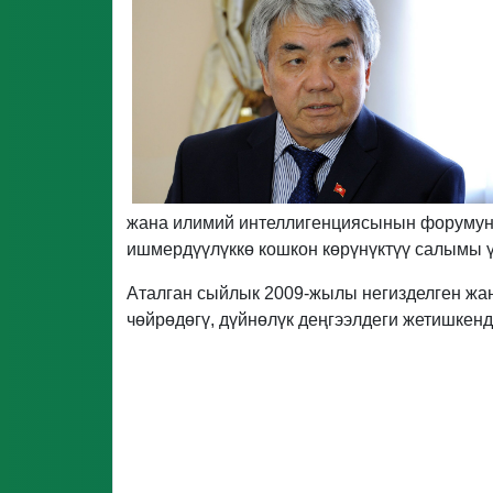
жана илимий интеллигенциясынын форумун
ишмердүүлүккө кошкон көрүнүктүү салымы ү
Аталган сыйлык 2009-жылы негизделген жа
чөйрөдөгү, дүйнөлүк деңгээлдеги жетишкенд