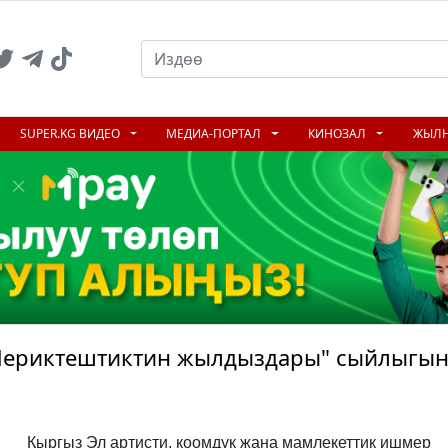
SUPER.KG ВИДЕО
МЕДИА-ПОРТАЛ
КИНОЗАЛ
ЖЫЛ
Шериктештиктин жылдыздары" сыйлыгы
Кыргыз Эл артисти, коомдук жана мамлекеттик ишмер