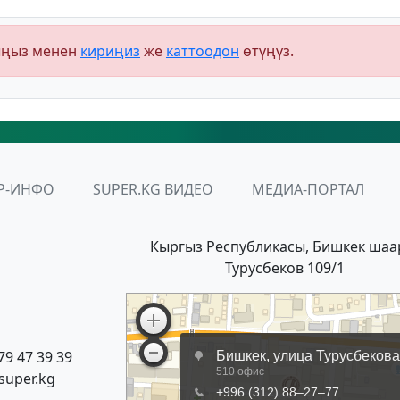
ыңыз менен
кириңиз
же
каттоодон
өтүңүз.
Р-ИНФО
SUPER.KG ВИДЕО
МЕДИА-ПОРТАЛ
Кыргыз Республикасы, Бишкек шаа
Турусбеков 109/1
79 47 39 39
super.kg