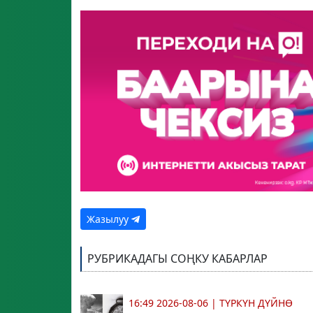
Жазылуу
РУБРИКАДАГЫ СОҢКУ КАБАРЛАР
16:49 2026-08-06
|
ТҮРКҮН ДҮЙНӨ