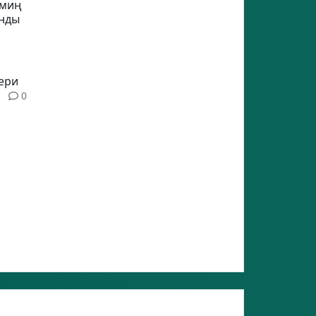
 миң
ынды
ери
0