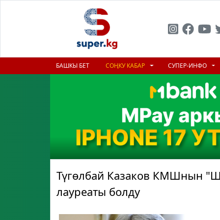
БАШКЫ БЕТ
СОҢКУ КАБАР
СУПЕР-ИНФО
Түгөлбай Казаков КМШнын "
лауреаты болду