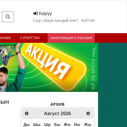
Кирүү
Сыр сөзүм кандай эле?
Каттоо
НААМА
СУПЕРСТАН
ИНФОРМАЦИЯ О РЕКЛАМЕ
нын
АРХИВ
Август
2026
Дш
Шш
Шр
Бш
Жм
Иш
Жш