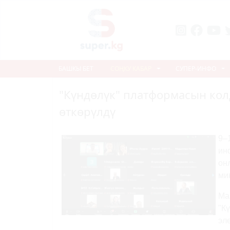
БАШКЫ БЕТ
СОҢКУ КАБАР
СУПЕР-ИНФО
"Күндөлүк" платформасын кол
өткөрүлдү
9–
ин
он
ми
Ма
"К
эл