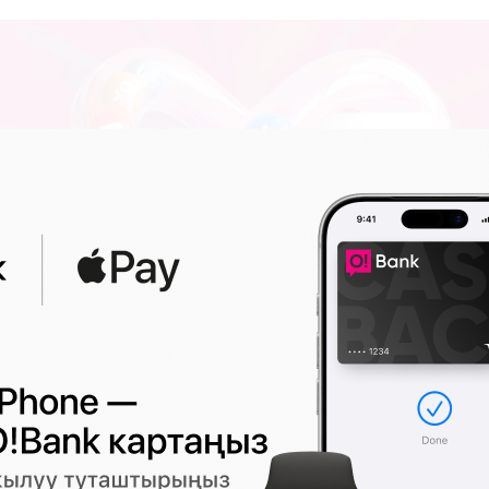
МУШ
10:28 2026-08-07
|
ТҮРКҮН ДҮЙНӨ