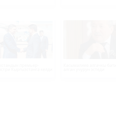
кстандын премьер-
Касымалиев алгачкы бат
стри Кыргызстанга келди
алган учурун эстеди