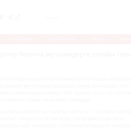
SUPER.KG ВИДЕО
МЕДИА-ПОРТАЛ
КИНОЗАЛ
ЖЫЛ
донуу боюнча мугалимдерге онлайн сем
10-сентябрь күндөрү Агартуу министрлиги бардык аймактар
форматика мугалимдери жана окуу бөлүм башчылары үчүн
лайн-семинарларды өткөрдү. Бул тууралуу бүгүн, 12-сентяб
нистрликтин басма сөз кызматы билдирди.
алыматка ылайык, иш-чаранын максаты — "Санарип кампа
үндөлүк" санариптик билим берүү платформаларды жана
ектрондук окуу китептерди натыйжалуу колдонууну талкууло