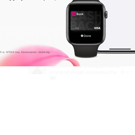
он"
Трамп мураскери тууралуу айтылга
кептерге чекит койду
1
0
111
0
10:04 2026-08-07
|
КООМ ЖАНА ТУРМУШ
Жалпы бишкектиктерди музыкалык
кечеге чакыруу болду
161
0
09:58 2026-08-07
|
КЫЛМЫШТАР, КЫРСЫ
ды
Чолпон-Атада ишкерден акча
опузалагандар кармалышты
211