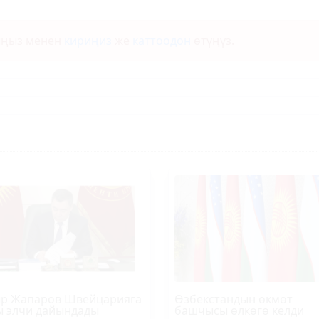
ыңыз менен
кириңиз
же
каттоодон
өтүңүз.
р Жапаров Швейцарияга
Өзбекстандын өкмөт
 элчи дайындады
башчысы өлкөгө келди