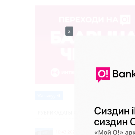
1
Жазылуу
РУБРИКАДАГЫ СОҢКУ КАБАРЛАР
10:43 2026-08-07
|
КООМ ЖАНА ТУР