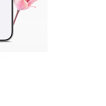
н
КТАР
0