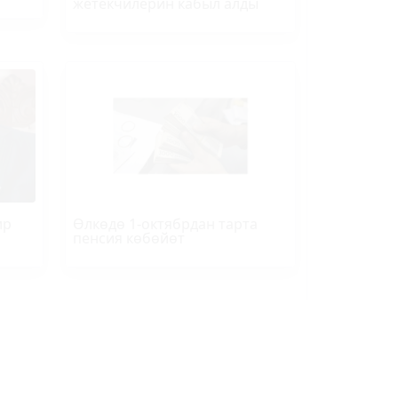
жетекчилерин кабыл алды
ир
Өлкөдө 1-октябрдан тарта
пенсия көбөйөт