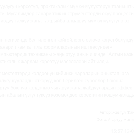
улугун көрсөтүп, практикалык мүмкүнчүлүктөрүн таанышт
и. Мугалимдер санариптик инструменттерди окуу процесс
ивдүү талкуу жана тажрыйба алмашуу мүмкүнчүлүгүнө ээ
 негизинде белгиленген көйгөйлөргө өзгөчө көңүл бөлүндү
Санарип кампа" платформаларынын иштөөсүндөгү
мпьютердик техниканы жаңыртуу, анын ичинде "Алтын казы
ктикалык жардам көрсөтүү маселелери айтылды.
ектептерди колдоонун кийинки чараларын аныктап, ага
лугушууларды өткөрүү, көп берилген суроолор боюнча
ртуу боюнча колдонмо чыгаруу жана жабдуулардын эффек
н абалын үзгүлтүксүз көзөмөлдөө керектигин кошумчалады
Автор:
Жазгүл Жа
Фото:
Агартуу мини
15:57
12-0