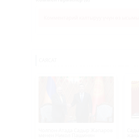
Комментарий калтыруу үчүн өз ысым
САЯСАТ
Чолпон-Атада Садыр Жапаров
Сады
менен Никол Пашинян
жаңы