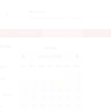
Кирүү
Сыр сөзүм кандай эле?
Каттоо
НААМА
СУПЕРСТАН
ИНФОРМАЦИЯ О РЕКЛАМЕ
инар
АРХИВ
Август
2026
Дш
Шш
Шр
Бш
Жм
Иш
Жш
дагы
1
2
рда
3
4
5
6
7
8
9
10
11
12
13
14
15
16
" жана
17
18
19
20
21
22
23
24
25
26
27
28
29
30
о.