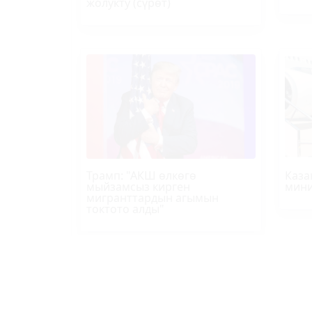
жолукту (сүрөт)
Трамп
: "АКШ өлкөгө
Каза
мыйзамсыз кирген
мини
мигранттардын агымын
токтото алды"
ЭЛДИК КАБАР