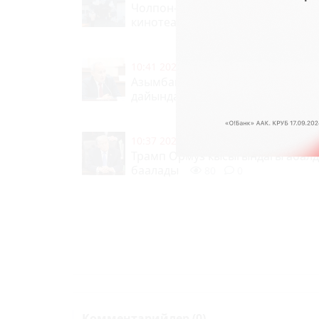
Чолпон-Атада жаңыланган "Чолп
кинотеатры ачылды
(видео)
2
10:41 2026-08-07
|
САЯСАТ
Азымбакиев дагы бир кызматка
дайындалды
33
0
10:37 2026-08-07
|
ТҮРКҮН ДҮЙНӨ
Трамп Ормуз кысыгындагы абал
баалады
80
0
Комментарийлер (0)