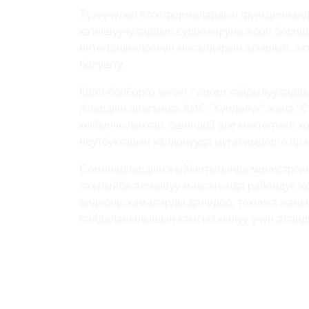
Түзүүчүлөр платформалардын функционалду
катышуучулардын суроолоруна жооп беришт
интеграциялоонун мисалдарын алышып, акт
болушту.
Колл-борборго келип түшкөн кайрылуулардын
Алардын арасында АИС "Күндөлүк" жана "
кыйынчылыктар, ошондой эле мектептеги ко
ноутбуктарын колдонууда мугалимдерге пра
Семинарлардын жыйынтыгында министрлик м
тажрыйба алмашуу максатында райондук жо
видеонускамаларды даярдоо, техника жаңы
пайдаланылышын камсыз кылуу үчүн аларды