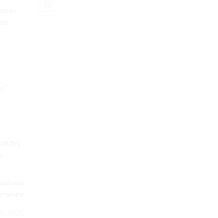
31
ырып,
ине
.
к"
тивдүү
.
ңыбаева
стрлиги
9-2025