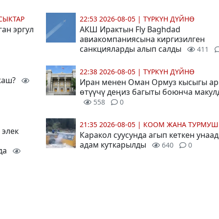
СЫКТАР
22:53 2026-08-05
|
ТҮРКҮН ДҮЙНӨ
ган эргул
АКШ Ирактын Fly Baghdad
авиакомпаниясына киргизилген
санкцияларды алып салды
411
22:38 2026-08-05
|
ТҮРКҮН ДҮЙНӨ
 жаш?
Иран менен Оман Ормуз кысыгы ар
өтүүчү деңиз багыты боюнча маку
558
0
21:35 2026-08-05
|
КООМ ЖАНА ТУРМУШ
 элек
Каракол суусунда агып кеткен унаад
адам куткарылды
640
0
да