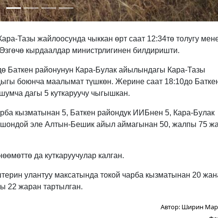
ара-Тазы жайлоосунда чыккан өрт саат 12:34тө толугу мен
а Өзгөчө кырдаалдар министрлигинен билдиришти.
50дө Баткен районунун Кара-Булак айылындагы Кара-Тазы
дыгы боюнча маалымат түшкөн. Жерине саат 18:10до Батке
ошумча дагы 5 куткаруучу чыгышкан.
арба кызматынан 5, Баткен райондук ИИБнен 5, Кара-Булак
ошондой эле Алтын-Бешик айыл аймагынан 50, жалпы 75 ж
нөөмөттө да куткаруучулар калган.
иштерин улантуу максатында токой чарба кызматынан 20 жан
ы 22 жаран тартылган.
Автор:
Ширин Мар