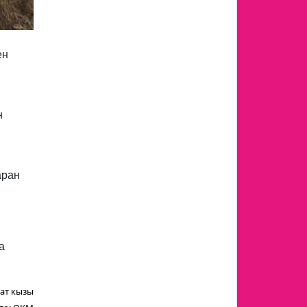
ен
н
аран
а
ат кызы