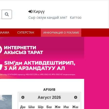
Кирүү
Сыр сөзүм кандай эле?
Каттоо
НААМА
СУПЕРСТАН
ИНФОРМАЦИЯ О РЕКЛАМЕ
АРХИВ
Август
2026
Дш
Шш
Шр
Бш
Жм
Иш
Жш