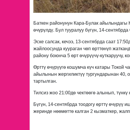
Баткен районунун Кара-Булак айылындагы К
өчүрүлдү. Бул тууралуу бүгүн, 14-сентябрд
Эске салсак, кечээ, 13-сентябрда саат 17:
жайлоосунда куураган чөп өрттөнүп жаткан
району боюнча 5 өрт өчүрүүчү-куткаруучу, к
Өрттү өчүрүүгө кошумча күч катары Токой ч
айылынын жергиликтүү тургундарынан 40, 
тартылган.
Тилсиз жоо 21:00дө чектөөгө алынып, түнкү 
Бүгүн, 14-сентябрда тоодогу өрттү өчүрүү 
жеринде нөөмөттө калган 2 кызматкер, жалп