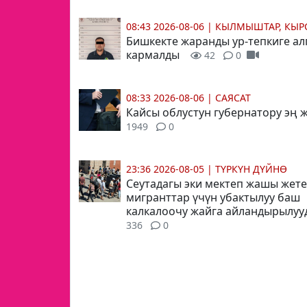
08:43 2026-08-06
|
КЫЛМЫШТАР, КЫР
Бишкекте жаранды ур-тепкиге ал
кармалды
42
0
08:33 2026-08-06
|
САЯСАТ
Кайсы облустун губернатору эң
1949
0
23:36 2026-08-05
|
ТҮРКҮН ДҮЙНӨ
Сеутадагы эки мектеп жашы жете
мигранттар үчүн убактылуу баш
калкалоочу жайга айландырылуу
336
0