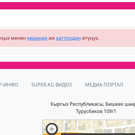
ыңыз менен
кириңиз
же
каттоодон
өтүңүз.
Р-ИНФО
SUPER.KG ВИДЕО
МЕДИА-ПОРТАЛ
Кыргыз Республикасы, Бишкек шаа
Турусбеков 109/1