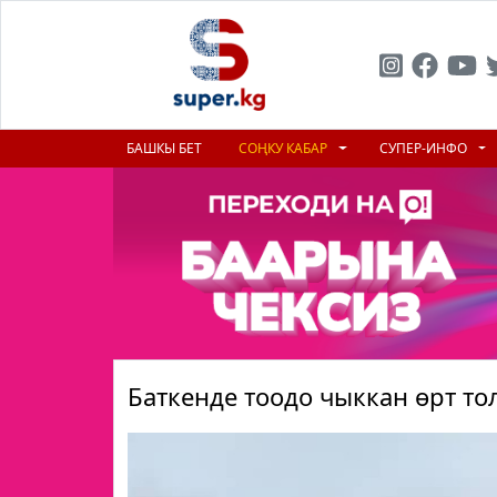
БАШКЫ БЕТ
СОҢКУ КАБАР
СУПЕР-ИНФО
Баткенде тоодо чыккан өрт то