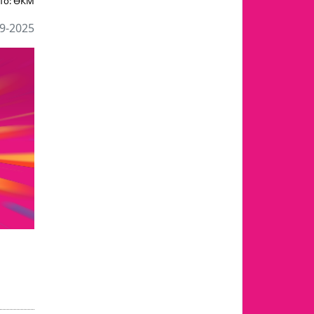
то:
ӨКМ
9-2025