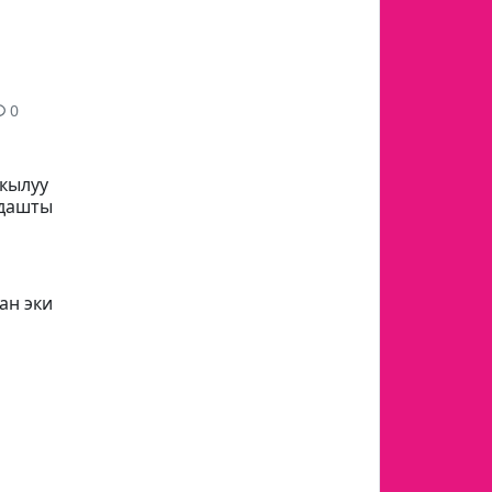
0
кылуу
лдашты
ан эки