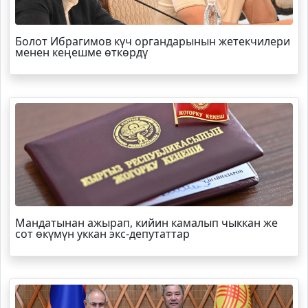
Болот
Ибрагимов
күч органдарынын жетекчилери
менен кеңешме өткөрдү
Мандатынан ажырап, кийин камалып чыккан же
сот өкүмүн уккан экс-депутаттар