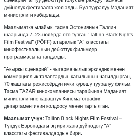
сценарий" аттуу дебюттук толук метраждуу тасмасы
дүйнөлүк фестивалга жол алды. Бул тууралуу Маданият
министрлиги кабарлады.
Маалыматка ылайык, тасма Эстониянын Таллин
шаарында 7–23-ноябрда өтө турган "Tallinn Black Nights
Film Festival" (PÖFF) эл аралык "А" класстагы
кинофестивалынын дебюттук фильмдер
программасына тандалды.
"Акыркы сценарий" - чыгармачылык эркиндик менен
коммерциялык талаптардын кагылышын чагылдырган,
70 жаштагы режиссёрдун ички күрөшү тууралуу фильм.
Тасма TAZAR кинокомпаниясы тарабынан Маданият
министрлигине караштуу Кинематография
департаментинин колдоосу менен тартылган.
Маалымат үчүн:
Tallinn Black Nights Film Festival –
Түндүк Европадагы эң ири жана дүйнөдөгү "А"
класстагы фестивалдардын бири.