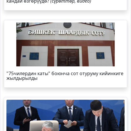
кандай өзгөрүүдө?
(сүрөттөр, видео)
"75чилердин каты" боюнча сот отуруму кийинкиге
жылдырылды