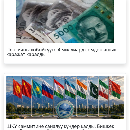
Пенсияны көбөйтүүгө 4 миллиард сомдон ашык
каражат каралды
ШКУ саммитине саналуу күндөр калды. Бишкек