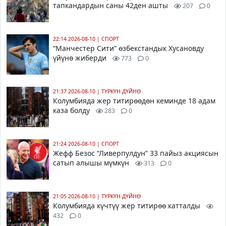
тапкандардын саны 42ден ашты
207
0
22:14 2026-08-10
|
СПОРТ
“Манчестер Сити” өзбекстандык Хусановду
үйүнө жиберди
773
0
21:37 2026-08-10
|
ТҮРКҮН ДҮЙНӨ
Колумбияда жер титирөөдөн кеминде 18 адам
каза болду
283
0
21:24 2026-08-10
|
СПОРТ
Жефф Безос “Ливерпулдун” 33 пайыз акциясын
сатып алышы мүмкүн
313
0
21:05 2026-08-10
|
ТҮРКҮН ДҮЙНӨ
Колумбияда күчтүү жер титирөө катталды
432
0