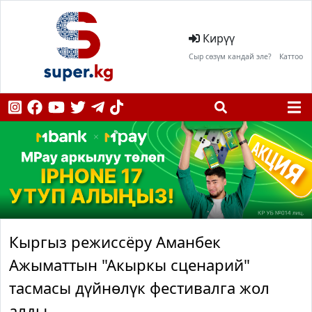
Кирүү
Сыр сөзүм кандай эле?
Каттоо
Кыргыз режиссёру Аманбек
Ажыматтын "Акыркы сценарий"
тасмасы дүйнөлүк фестивалга жол
алды