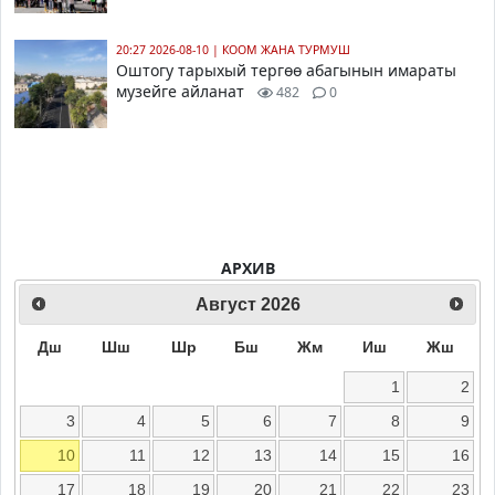
20:27 2026-08-10
|
КООМ ЖАНА ТУРМУШ
Оштогу тарыхый тергөө абагынын имараты
музейге айланат
482
0
АРХИВ
Август
2026
Дш
Шш
Шр
Бш
Жм
Иш
Жш
1
2
3
4
5
6
7
8
9
10
11
12
13
14
15
16
17
18
19
20
21
22
23