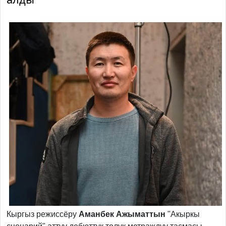
Кыргыз режиссёру
Аманбек Ажыматтын
"Акыркы