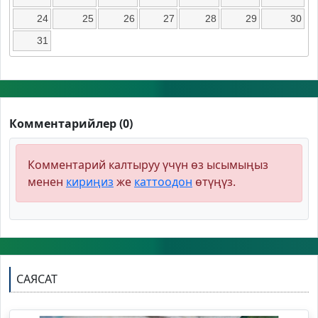
24
25
26
27
28
29
30
31
Комментарийлер (0)
Комментарий калтыруу үчүн өз ысымыңыз
менен
кириңиз
же
каттоодон
өтүңүз.
САЯСАТ