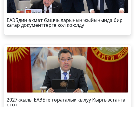
ЕАЭБдин өкмөт башчыларынын жыйынында бир
катар документтерге кол коюлду
2027-жылы ЕАЭБге төрагалык кылуу Кыргызстанга
өтөт