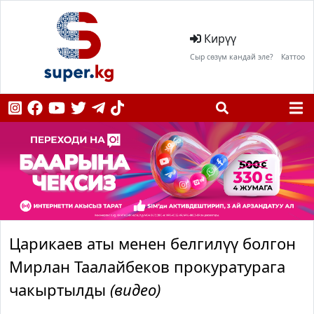
Кирүү
Сыр сөзүм кандай эле?
Каттоо
Царикаев аты менен белгилүү болгон
Мирлан Таалайбеков прокуратурага
чакыртылды
(видео)