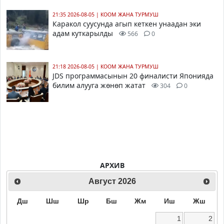
21:35 2026-08-05
|
КООМ ЖАНА ТУРМУШ
Каракол суусунда агып кеткен унаадан эки
адам куткарылды
566
0
21:18 2026-08-05
|
КООМ ЖАНА ТУРМУШ
JDS программасынын 20 финалисти Японияда
билим алууга жөнөп жатат
304
0
АРХИВ
Август
2026
Дш
Шш
Шр
Бш
Жм
Иш
Жш
1
2