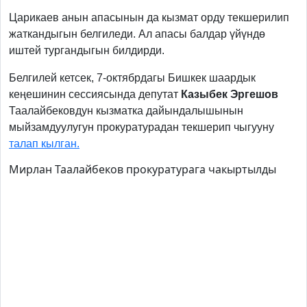
Царикаев анын апасынын да кызмат орду текшерилип
жаткандыгын белгиледи. Ал апасы балдар үйүндө
иштей тургандыгын билдирди.
Белгилей кетсек, 7-октябрдагы Бишкек шаардык
кеңешинин сессиясында депутат
Казыбек Эргешов
Таалайбековдун кызматка дайындалышынын
мыйзамдуулугун прокуратурадан текшерип чыгууну
талап кылган.
Мирлан Таалайбеков прокуратурага чакыртылды