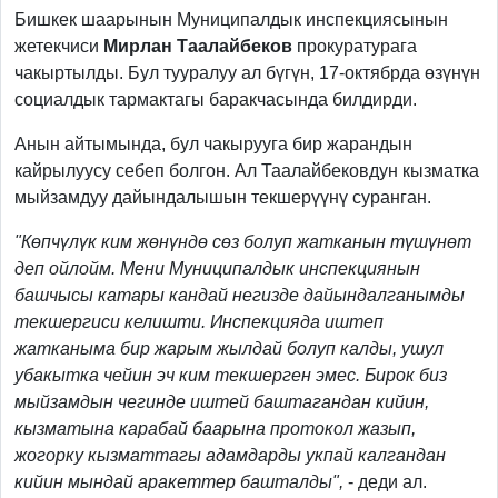
Бишкек шаарынын Муниципалдык инспекциясынын
жетекчиси
Мирлан Таалайбеков
прокуратурага
чакыртылды. Бул тууралуу ал бүгүн, 17-октябрда өзүнүн
социалдык тармактагы баракчасында билдирди.
Анын айтымында, бул чакырууга бир жарандын
кайрылуусу себеп болгон. Ал Таалайбековдун кызматка
мыйзамдуу дайындалышын текшерүүнү суранган.
"Көпчүлүк ким жөнүндө сөз болуп жатканын түшүнөт
деп ойлойм. Мени Муниципалдык инспекциянын
башчысы катары кандай негизде дайындалганымды
текшергиси келишти. Инспекцияда иштеп
жатканыма бир жарым жылдай болуп калды, ушул
убакытка чейин эч ким текшерген эмес. Бирок биз
мыйзамдын чегинде иштей баштагандан кийин,
кызматына карабай баарына протокол жазып,
жогорку кызматтагы адамдарды укпай калгандан
кийин мындай аракеттер башталды",
- деди ал.