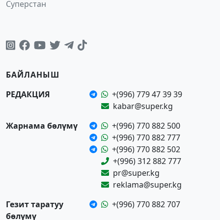
Суперстан
БАЙЛАНЫШ
РЕДАКЦИЯ
+(996) 779 47 39 39
kabar@super.kg
Жарнама бөлүмү
+(996) 770 882 500
+(996) 770 882 777
+(996) 770 882 502
+(996) 312 882 777
pr@super.kg
reklama@super.kg
Гезит таратуу
+(996) 770 882 707
бөлүмү