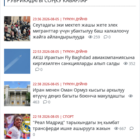
РУБРИКАДАГЫ СОҢКУ КАБАРЛАР
23:36 2026-08-05
|
ТҮРКҮН ДҮЙНӨ
Сеутадагы эки мектеп жашы жете элек
мигранттар үчүн убактылуу баш калкалоочу
жайга айландырылууда
259
0
22:53 2026-08-05
|
ТҮРКҮН ДҮЙНӨ
АКШ Ирактын Fly Baghdad авиакомпаниясына
киргизилген санкцияларды алып салды
352
0
22:38 2026-08-05
|
ТҮРКҮН ДҮЙНӨ
Иран менен Оман Ормуз кысыгы аркылуу
өтүүчү деңиз багыты боюнча макулдашты
463
0
22:18 2026-08-05
|
СПОРТ
"Реал Мадрид" тарыхындагы эң кымбат
трансферди ишке ашырууга жакын
667
0