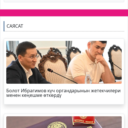
САЯСАТ
Болот
Ибрагимов
күч органдарынын жетекчилери
менен кеңешме өткөрдү