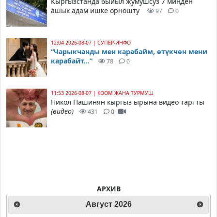
Кыргызстанда быйыл жумушсуз 7 миңден
ашык адам ишке орношту
97
0
12:04 2026-08-07
|
СУПЕР-ИНФО
“Чарыкчанды мен карабайм, өтүкчөн мени
карабайт...”
78
0
11:53 2026-08-07
|
КООМ ЖАНА ТУРМУШ
Никол Пашинян кыргыз ырына видео тартты
(видео)
431
0
АРХИВ
Август
2026