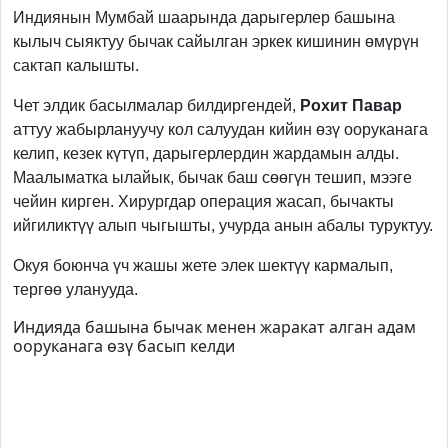
Индиянын Мумбай шаарында дарыгерлер башына
кылыч сыяктуу бычак сайылган эркек кишинин өмүрүн
сактап калышты.
Чет элдик басылмалар билдиргендей,
Рохит Павар
аттуу жабырлануучу кол салуудан кийин өзү ооруканага
келип, кезек күтүп, дарыгерлердин жардамын алды.
Маалыматка ылайык, бычак баш сөөгүн тешип, мээге
чейин кирген. Хирургдар операция жасап, бычакты
ийгиликтүү алып чыгышты, учурда анын абалы туруктуу.
Окуя боюнча үч жашы жете элек шектүү кармалып,
тергөө уланууда.
Индияда башына бычак менен жаракат алган адам
ооруканага өзү басып келди