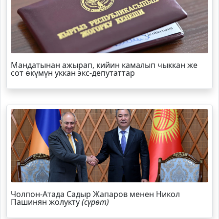
Мандатынан ажырап, кийин камалып чыккан же
сот өкүмүн уккан экс-депутаттар
Чолпон-Атада Садыр Жапаров менен Никол
Пашинян жолукту
(сүрөт)