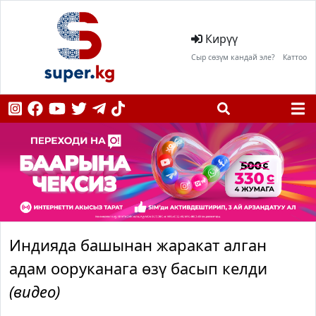
Кирүү
Сыр сөзүм кандай эле?
Каттоо
Индияда башынан жаракат алган
адам ооруканага өзү басып келди
(видео)