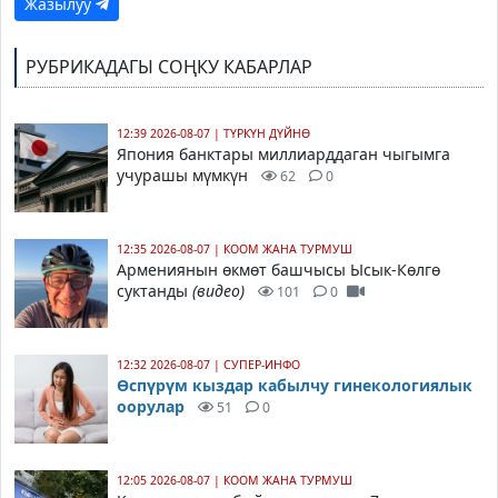
Жазылуу
РУБРИКАДАГЫ СОҢКУ КАБАРЛАР
12:39 2026-08-07
|
ТҮРКҮН ДҮЙНӨ
Япония банктары миллиарддаган чыгымга
учурашы мүмкүн
62
0
12:35 2026-08-07
|
КООМ ЖАНА ТУРМУШ
Армениянын өкмөт башчысы Ысык-Көлгө
суктанды
(видео)
101
0
12:32 2026-08-07
|
СУПЕР-ИНФО
Өспүрүм кыздар кабылчу гинекологиялык
оорулар
51
0
12:05 2026-08-07
|
КООМ ЖАНА ТУРМУШ