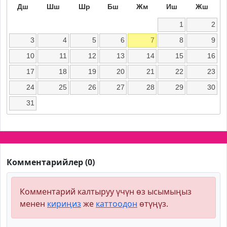
Дш
Шш
Шр
Бш
Жм
Иш
Жш
1
2
3
4
5
6
7
8
9
10
11
12
13
14
15
16
17
18
19
20
21
22
23
24
25
26
27
28
29
30
31
Комментарийлер (0)
Комментарий калтыруу үчүн өз ысымыңыз
менен
кириңиз
же
каттоодон
өтүңүз.