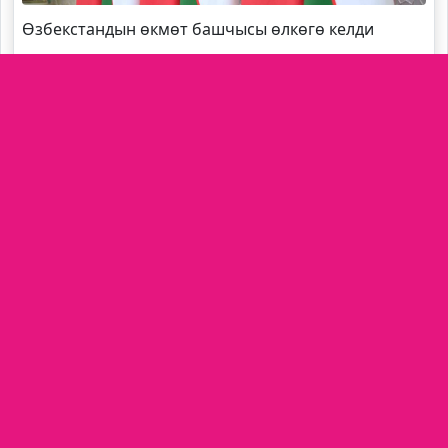
Өзбекстандын өкмөт башчысы өлкөгө келди
Президент Садыр Жапаров Орусиянын аймак
жетекчилерин кабыл алды