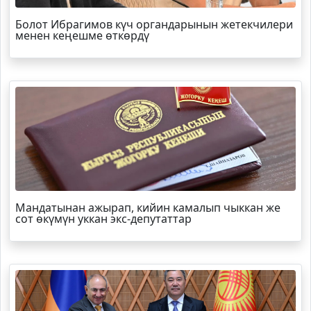
Болот
Ибрагимов
күч органдарынын жетекчилери
менен кеңешме өткөрдү
Мандатынан ажырап, кийин камалып чыккан же
сот өкүмүн уккан экс-депутаттар