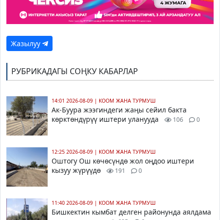
Жазылуу
РУБРИКАДАГЫ СОҢКУ КАБАРЛАР
14:01 2026-08-09
|
КООМ ЖАНА ТУРМУШ
Ак-Буура жээгиндеги жаңы сейил бакта
көрктөндүрүү иштери уланууда
106
0
12:25 2026-08-09
|
КООМ ЖАНА ТУРМУШ
Оштогу Ош көчөсүндө жол оңдоо иштери
кызуу жүрүүдө
191
0
11:40 2026-08-09
|
КООМ ЖАНА ТУРМУШ
Бишкектин кымбат делген районунда аялдама