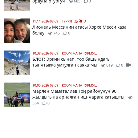
ордуна отургуч
685
0
11:11 2026-08-09
|
ТҮРКҮН ДҮЙНӨ
Лионель Мессинин атасы Хорхе Месси каза
болду
746
0
10:38 2026-08-09
|
КООМ ЖАНА ТУРМУШ
БЛОГ
: Эркин сынап, тоо башындагы
тынчтыкка умтулган саякатчы
819
0
10:05 2026-08-09
|
КООМ ЖАНА ТУРМУШ
Марлен Маматалиев Тоң районунун 90
жылдыгына арналган иш-чарага катышты
364
0