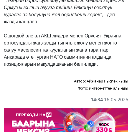
"
Тегеран дароо сүйлөшүүгө кайтып келиши керек. Ал
Ормуз кысыгын ачууга тийиш. Өлкөнүн өзөктүк
куралга ээ болушуна жол берилбеши керек",
- деп
жазды канцлер.
Ошондой эле ал АКШ лидери менен Орусия–Украина
ортосундагы жаңжалды тынчтык жолу менен жөнгө
салуу маселесин талкуулаганын жана тараптар
Анкарада өтө турган НАТО саммитинин алдында
позицияларын макулдашканын белгиледи.
Автор:
Айжанар Рыспек кызы
Фото:
интернеттен алынды
14:34
16-05-2026