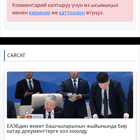
Комментарий калтыруу үчүн өз ысымыңыз
менен
кириңиз
же
каттоодон
өтүңүз.
САЯСАТ
ЕАЭБдин өкмөт башчыларынын жыйынында бир
катар документтерге кол коюлду