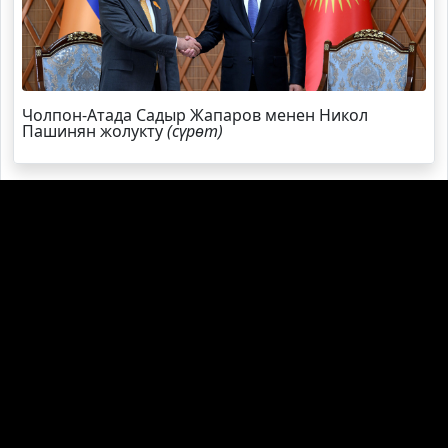
Чолпон-Атада Садыр Жапаров менен Никол
Пашинян жолукту
(сүрөт)
Садыр Жапаров Швейцарияга жаңы элчи
дайындады