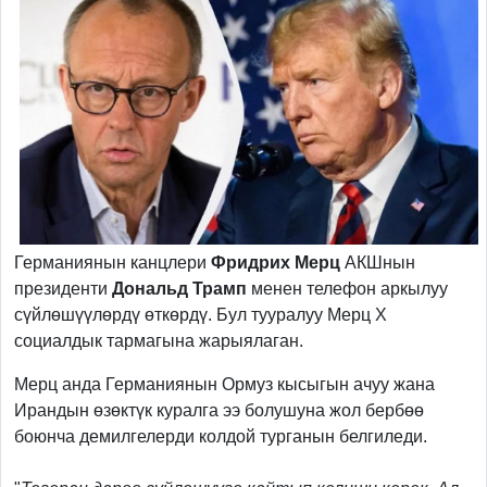
Германиянын канцлери
Фридрих Мерц
АКШнын
президенти
Дональд Трамп
менен телефон аркылуу
сүйлөшүүлөрдү өткөрдү. Бул тууралуу Мерц X
социалдык тармагына жарыялаган.
Мерц анда Германиянын Ормуз кысыгын ачуу жана
Ирандын өзөктүк куралга ээ болушуна жол бербөө
боюнча демилгелерди колдой турганын белгиледи.