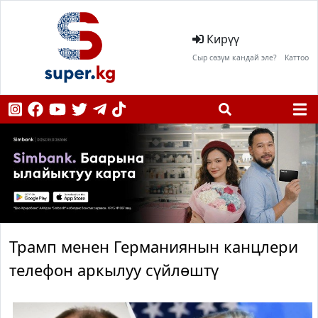
Кирүү
Сыр сөзүм кандай эле?
Каттоо
Трамп менен Германиянын канцлери
телефон аркылуу сүйлөштү