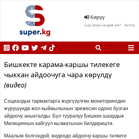
Кирүү
Сыр сөзүм кандай эле?
Каттоо
Бишкекте карама-каршы тилекеге
чыккан айдоочуга чара көрүлдү
(видео)
Социалдык тармактарга жүргүзүлгөн мониторингдин
жүрүшүндө жол кыймылынын эрежесин одоно бузган
айдоочу аныкталды. Бул тууралуу Бишкек шаардык
Милициянын кайгуул кызматынан билдиришти.
Маалым болгондой, видеодо айдоочу каршы тилкеге