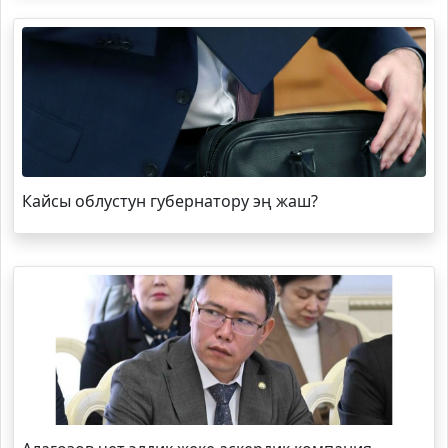
Кайсы облустун губернатору эң жаш?