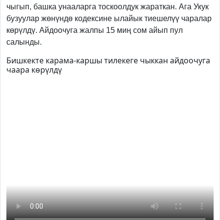
чыгып, башка унааларга тоскоолдук жараткан. Ага Укук
бузуулар жөнүндө кодексине ылайык тиешелүү чаралар
көрүлдү. Айдоочуга жалпы 15 миң сом айып пул
салынды.
Бишкекте карама-каршы тилекеге чыккан айдоочуга
чаара көрүлдү