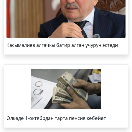
Касымалиев алгачкы батир алган учурун эстеди
Өлкөдө 1-октябрдан тарта пенсия көбөйөт