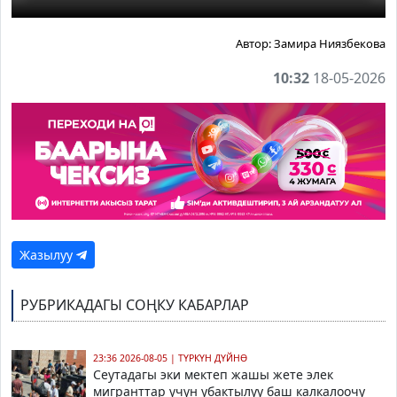
Автор:
Замира Ниязбекова
10:32
18-05-2026
Жазылуу
РУБРИКАДАГЫ СОҢКУ КАБАРЛАР
23:36 2026-08-05
|
ТҮРКҮН ДҮЙНӨ
Сеутадагы эки мектеп жашы жете элек
мигранттар үчүн убактылуу баш калкалоочу