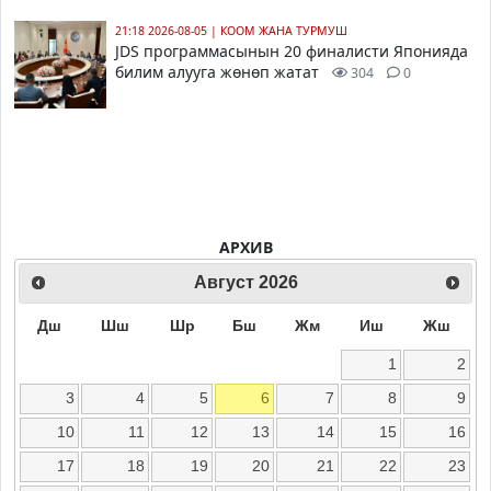
21:18 2026-08-05
|
КООМ ЖАНА ТУРМУШ
JDS программасынын 20 финалисти Японияда
билим алууга жөнөп жатат
304
0
АРХИВ
Август
2026
Дш
Шш
Шр
Бш
Жм
Иш
Жш
1
2
3
4
5
6
7
8
9
10
11
12
13
14
15
16
17
18
19
20
21
22
23