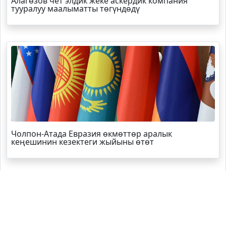
Алагөзов чет элдик жеке аскердик компания
тууралуу маалыматты төгүндөдү
Чолпон-Атада Евразия өкмөттөр аралык
кеңешинин кезектеги жыйыны өтөт