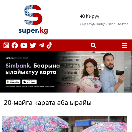
Кирүү
Сыр сөзүм кандай эле?
Каттоо
20-майга карата аба ырайы