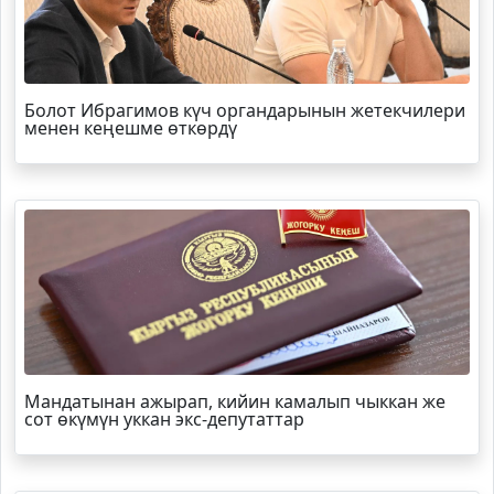
Болот
Ибрагимов
күч органдарынын жетекчилери
менен кеңешме өткөрдү
Мандатынан ажырап, кийин камалып чыккан же
сот өкүмүн уккан экс-депутаттар