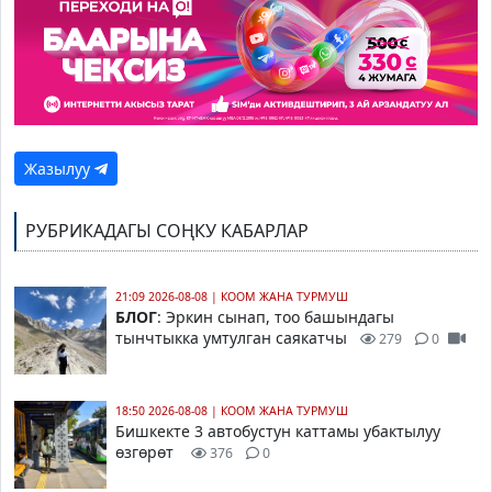
Жазылуу
РУБРИКАДАГЫ СОҢКУ КАБАРЛАР
21:09 2026-08-08
|
КООМ ЖАНА ТУРМУШ
БЛОГ
: Эркин сынап, тоо башындагы
тынчтыкка умтулган саякатчы
279
0
18:50 2026-08-08
|
КООМ ЖАНА ТУРМУШ
Бишкекте 3 автобустун каттамы убактылуу
өзгөрөт
376
0