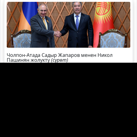
Чолпон-Атада Садыр Жапаров менен Никол
Пашинян жолукту
(сүрөт)
Садыр Жапаров Швейцарияга жаңы элчи