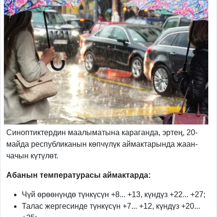
Синоптиктердин маалыматына караганда, эртең, 20-
майда республиканын көпчүлүк аймактарында жаан-
чачын күтүлөт.
Абанын температурасы аймактарда:
Чүй өрөөнүндө түнкүсүн +8... +13, күндүз +22... +27;
Талас жергесинде түнкүсүн +7... +12, күндүз +20...