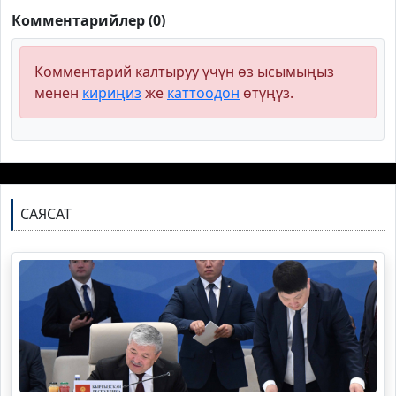
Комментарийлер (0)
Комментарий калтыруу үчүн өз ысымыңыз
менен
кириңиз
же
каттоодон
өтүңүз.
САЯСАТ