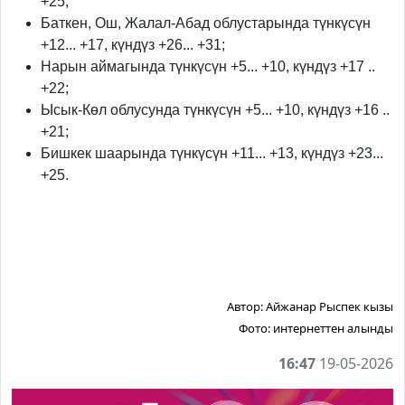
+25;
Баткен, Ош, Жалал-Абад облустарында түнкүсүн
+12... +17, күндүз +26... +31;
Нарын аймагында түнкүсүн +5... +10, күндүз +17 ..
+22;
Ысык-Көл облусунда түнкүсүн +5... +10, күндүз +16 ..
+21;
Бишкек шаарында түнкүсүн +11... +13, күндүз +23...
+25.
Автор:
Айжанар Рыспек кызы
Фото:
интернеттен алынды
16:47
19-05-2026