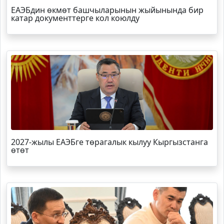
ЕАЭБдин өкмөт башчыларынын жыйынында бир
катар документтерге кол коюлду
2027-жылы ЕАЭБге төрагалык кылуу Кыргызстанга
өтөт