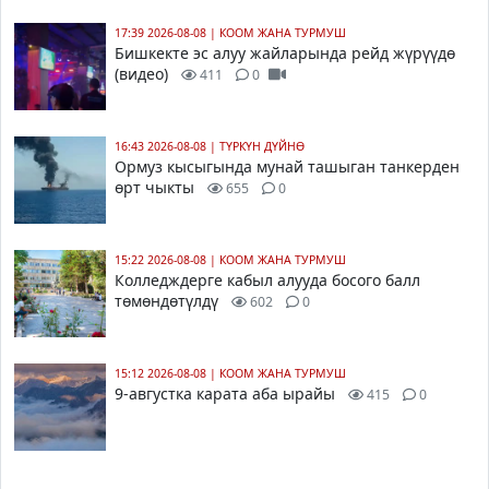
17:39 2026-08-08
|
КООМ ЖАНА ТУРМУШ
Бишкекте эс алуу жайларында рейд жүрүүдө
(видео)
411
0
16:43 2026-08-08
|
ТҮРКҮН ДҮЙНӨ
Ормуз кысыгында мунай ташыган танкерден
өрт чыкты
655
0
15:22 2026-08-08
|
КООМ ЖАНА ТУРМУШ
Колледждерге кабыл алууда босого балл
төмөндөтүлдү
602
0
15:12 2026-08-08
|
КООМ ЖАНА ТУРМУШ
9-августка карата аба ырайы
415
0