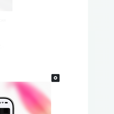
сия
”,
-
рмышева
5-2026