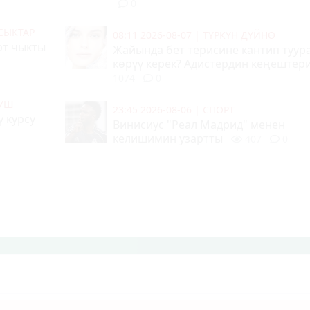
0
СЫКТАР
08:11 2026-08-07
|
ТҮРКҮН ДҮЙНӨ
рт чыкты
Жайында бет терисине кантип туур
көрүү керек? Адистердин кеңештер
1074
0
МУШ
23:45 2026-08-06
|
СПОРТ
 курсу
Винисиус "Реал Мадрид" менен
келишимин узартты
407
0