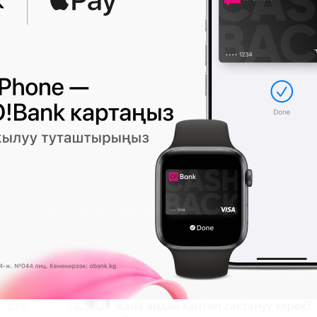
МУШ
08:23 2026-08-07
|
КООМ ЖАНА ТУРМУШ
тамдарын
Жайкы аллергия: Эмнеден пайда бо
жана андан кантип сактануу керек?
0