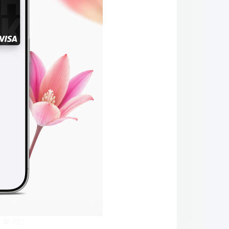
лот
851