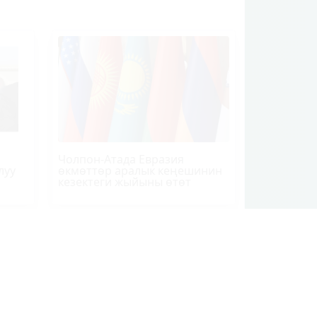
Чолпон-Атада Евразия
луу
өкмөттөр аралык кеңешинин
кезектеги жыйыны өтөт