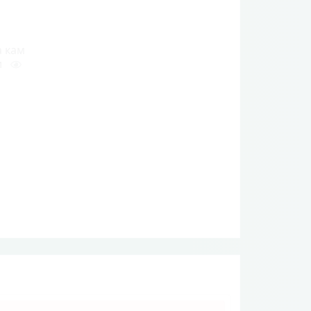
а кам
и