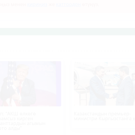
ыңыз менен
кириңиз
же
каттоодон
өтүңүз.
п
: "АКШ өлкөгө
Казакстандын премьер-
амсыз кирген
министри Кыргызстанга 
анттардын агымын
ото алды"