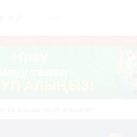
SUPER.KG ВИДЕО
МЕДИА-ПОРТАЛ
КИНОЗАЛ
ЖЫЛ
ен да жакшы тосуп алышкан”