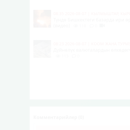
08:35 2026-08-07
|
КЫЛМЫШТАР, КЫР
Түндө Бишкектеги базарда ири ө
(видео)
118
0
08:23 2026-08-07
|
КООМ ЖАНА ТУР
Дүйнөлүк валюталардын өлкөдөгү
113
0
Комментарийлер (0)