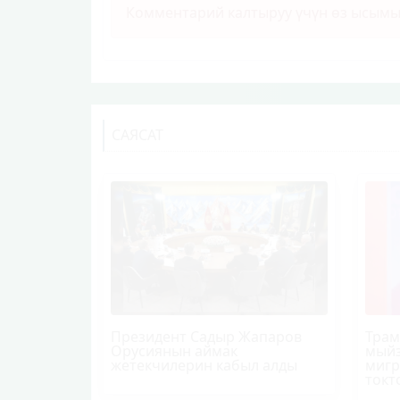
Комментарий калтыруу үчүн өз ысым
САЯСАТ
Президент Садыр Жапаров
Трам
Орусиянын аймак
мыйз
жетекчилерин кабыл алды
мигр
токт