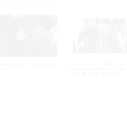
ы облустун губернатору
Алагөзов чет элдик жеке
аш?
аскердик компания туура
маалыматты төгүндөдү