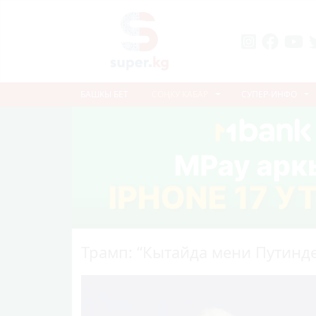
БАШКЫ БЕТ
СОҢКУ КАБАР
СУПЕР-ИНФО
Трамп: “Кытайда мени Путинд