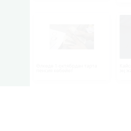
Өлкөдө 1-октябрдан тарта
Кайс
пенсия көбөйөт
эң ж
ЭЛДИК КАБАР