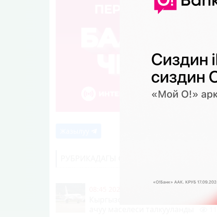
Жазылуу
РУБРИКАДАГЫ СОҢКУ КАБАРЛАР
08:45 2026-08-07
|
КООМ ЖАНА ТУР
Кыргызстан - Индия түз аба кат
ачуу маселеси талкууланды
11