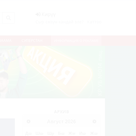
Кирүү
Сыр сөзүм кандай эле?
Каттоо
НААМА
СУПЕРСТАН
ИНФОРМАЦИЯ О РЕКЛАМЕ
АРХИВ
Август
2026
Дш
Шш
Шр
Бш
Жм
Иш
Жш