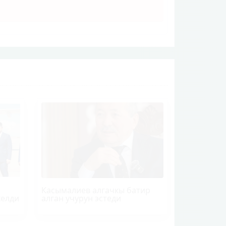
Касымалиев алгачкы батир
келди
алган учурун эстеди