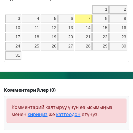
1
2
3
4
5
6
7
8
9
10
11
12
13
14
15
16
17
18
19
20
21
22
23
24
25
26
27
28
29
30
31
Комментарийлер (0)
Комментарий калтыруу үчүн өз ысымыңыз
менен
кириңиз
же
каттоодон
өтүңүз.