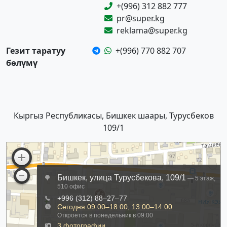
+(996) 312 882 777
pr@super.kg
reklama@super.kg
Гезит таратуу
+(996) 770 882 707
бөлүмү
Кыргыз Республикасы, Бишкек шаары, Турусбеков
109/1