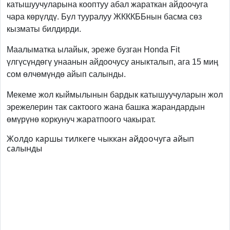
катышуучуларына кооптуу абал жараткан айдоочуга
чара көрүлдү. Бул тууралуу ЖКККББнын басма сөз
кызматы билдирди.
Маалыматка ылайык, эреже бузган Honda Fit
үлгүсүндөгү унаанын айдоочусу аныкталып, ага 15 миң
сом өлчөмүндө айып салынды.
Мекеме жол кыймылынын бардык катышуучуларын жол
эрежелерин так сактоого жана башка жарандардын
өмүрүнө коркунуч жаратпоого чакырат.
Жолдо каршы тилкеге чыккан айдоочуга айып
салынды