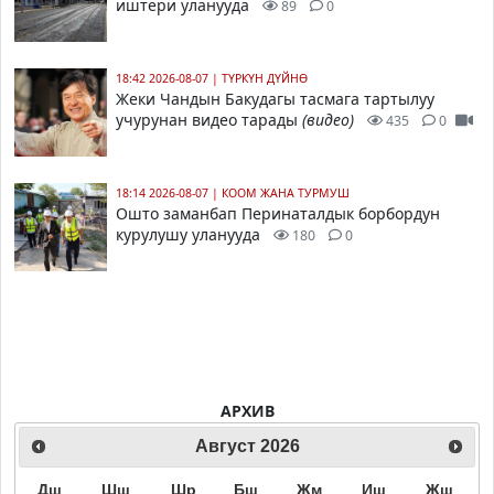
иштери уланууда
89
0
18:42 2026-08-07
|
ТҮРКҮН ДҮЙНӨ
Жеки Чандын Бакудагы тасмага тартылуу
учурунан видео тарады
(видео)
435
0
18:14 2026-08-07
|
КООМ ЖАНА ТУРМУШ
Ошто заманбап Перинаталдык борбордун
курулушу уланууда
180
0
АРХИВ
Август
2026
Дш
Шш
Шр
Бш
Жм
Иш
Жш