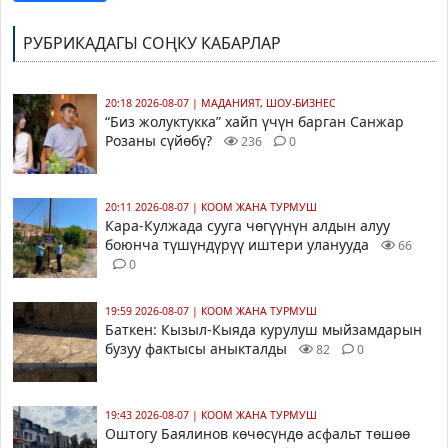
РУБРИКАДАГЫ СОҢКУ КАБАРЛАР
20:18 2026-08-07
|
МАДАНИЯТ, ШОУ-БИЗНЕС
“Биз жолуктукка” хайп үчүн барган Санжар
Розаны сүйөбү?
236
0
20:11 2026-08-07
|
КООМ ЖАНА ТУРМУШ
Кара-Кулжада сууга чөгүүнүн алдын алуу
боюнча түшүндүрүү иштери уланууда
66
0
19:59 2026-08-07
|
КООМ ЖАНА ТУРМУШ
Баткен: Кызыл-Кыяда курулуш мыйзамдарын
бузуу фактысы аныкталды
82
0
19:43 2026-08-07
|
КООМ ЖАНА ТУРМУШ
Оштогу Баялинов көчөсүндө асфальт төшөө