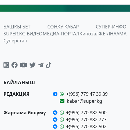
БАШКЫ БЕТ
СОҢКУ КАБАР
СУПЕР-ИНФО
SUPER.KG ВИДЕО
МЕДИА-ПОРТАЛ
Кинозал
ЖЫЛНААМА
Суперстан
БАЙЛАНЫШ
РЕДАКЦИЯ
+(996) 779 47 39 39
kabar@super.kg
Жарнама бөлүмү
+(996) 770 882 500
+(996) 770 882 777
+(996) 770 882 502