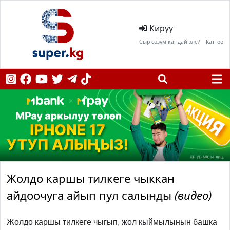
Кирүү
Сыр сөзүм кандай эле?
Каттоо
Жолдо каршы тилкеге чыккан
айдоочуга айып пул салынды
(видео)
Жолдо каршы тилкеге чыгып, жол кыймылынын башка