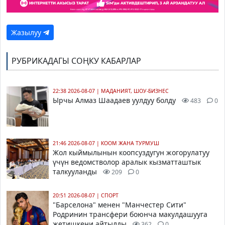
Жазылуу
РУБРИКАДАГЫ СОҢКУ КАБАРЛАР
22:38 2026-08-07
|
МАДАНИЯТ, ШОУ-БИЗНЕС
Ырчы Алмаз Шаадаев уулдуу болду
483
0
21:46 2026-08-07
|
КООМ ЖАНА ТУРМУШ
Жол кыймылынын коопсуздугун жогорулатуу
үчүн ведомстволор аралык кызматташтык
талкууланды
209
0
20:51 2026-08-07
|
СПОРТ
"Барселона" менен "Манчестер Сити"
Родринин трансфери боюнча макулдашууга
жетишкени айтылды
362
0