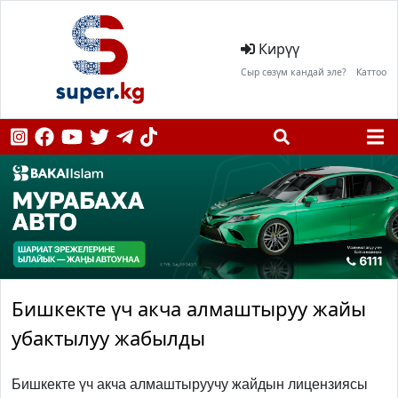
Кирүү
Сыр сөзүм кандай эле?
Каттоо
Бишкекте үч акча алмаштыруу жайы
убактылуу жабылды
Бишкекте үч акча алмаштыруучу жайдын лицензиясы