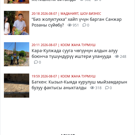
20:18 2026-08-07
|
МАДАНИЯТ, ШОУ-БИЗНЕС
“Биз жолуктукка” хайп үчүн барган Санжар
Розаны сүйөбү?
951
0
20:11 2026-08-07
|
КООМ ЖАНА ТУРМУШ
Кара-Кулжада сууга чөгүүнүн алдын алуу
боюнча түшүндүрүү иштери уланууда
248
0
19:59 2026-08-07
|
КООМ ЖАНА ТУРМУШ
Баткен: Кызыл-Кыяда курулуш мыйзамдарын
бузуу фактысы аныкталды
318
0