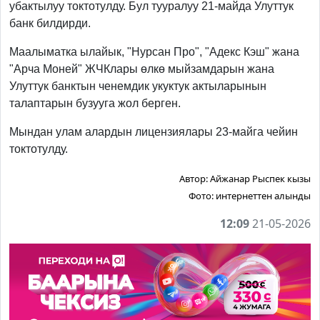
убактылуу токтотулду. Бул тууралуу 21-майда Улуттук
банк билдирди.
Маалыматка ылайык, "Нурсан Про", "Адекс Кэш" жана
"Арча Моней" ЖЧКлары өлкө мыйзамдарын жана
Улуттук банктын ченемдик укуктук актыларынын
талаптарын бузууга жол берген.
Мындан улам алардын лицензиялары 23-майга чейин
токтотулду.
Автор:
Айжанар Рыспек кызы
Фото:
интернеттен алынды
12:09
21-05-2026