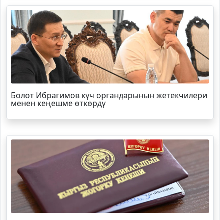
Болот
Ибрагимов
күч органдарынын жетекчилери
менен кеңешме өткөрдү