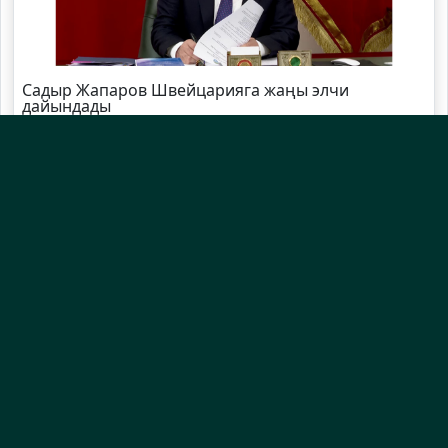
Садыр Жапаров Швейцарияга жаңы элчи
дайындады
Өзбекстандын өкмөт башчысы өлкөгө келди