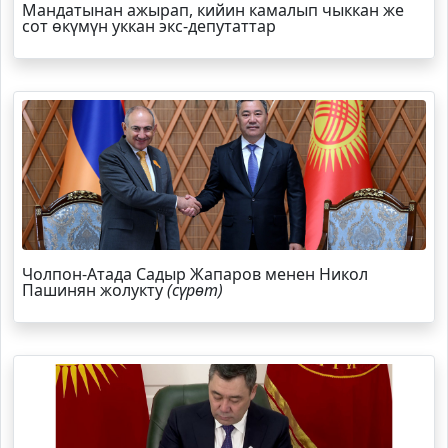
Мандатынан ажырап, кийин камалып чыккан же
сот өкүмүн уккан экс-депутаттар
Чолпон-Атада Садыр Жапаров менен Никол
Пашинян жолукту
(сүрөт)