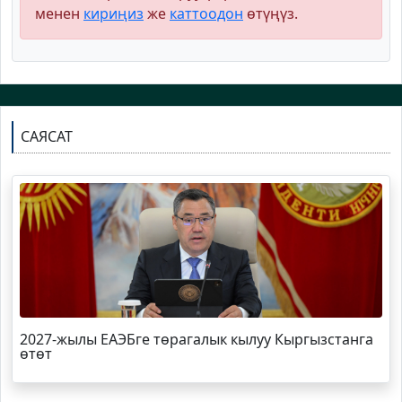
менен
кириңиз
же
каттоодон
өтүңүз.
САЯСАТ
2027-жылы ЕАЭБге төрагалык кылуу Кыргызстанга
өтөт