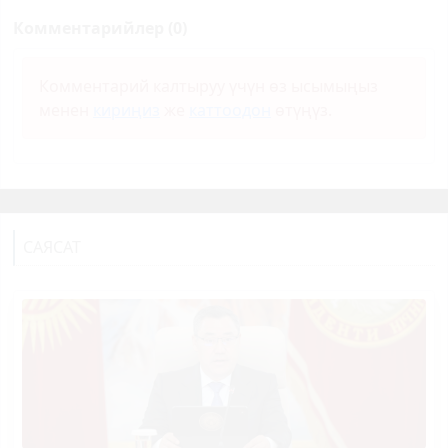
Комментарийлер (0)
Комментарий калтыруу үчүн өз ысымыңыз
менен
кириңиз
же
каттоодон
өтүңүз.
САЯСАТ