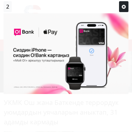
1
Кирүү
Сыр сөзүм кандай эле?
Каттоо
УКМК Ош жана Баткенде террордук
уюмдардын уячаларын аныктап, 31
адамды кармады