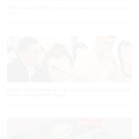
2027-жылы ЕАЭБге төрагалык кылуу Кыргызстанга
өтөт
Болот
Ибрагимов
күч органдарынын жетекчилери
менен кеңешме өткөрдү