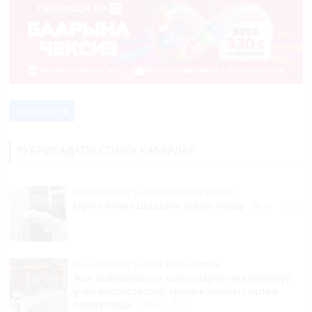
Жазылуу
РУБРИКАДАГЫ СОҢКУ КАБАРЛАР
22:38 2026-08-07
|
МАДАНИЯТ, ШОУ-БИЗНЕС
Ырчы Алмаз Шаадаев уулдуу болду
41
0
21:46 2026-08-07
|
КООМ ЖАНА ТУРМУШ
Жол кыймылынын коопсуздугун жогорулатуу
үчүн ведомстволор аралык кызматташтык
талкууланды
97
0