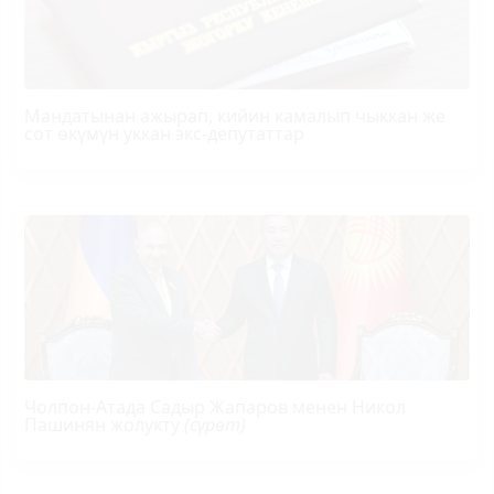
Мандатынан ажырап, кийин камалып чыккан же
сот өкүмүн уккан экс-депутаттар
Чолпон-Атада Садыр Жапаров менен Никол
Пашинян жолукту
(сүрөт)