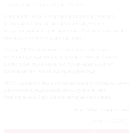
арналган акча каражаттары алынган.
Операцияга Ички иштер министрлигинин, Чек ара
кызматынын, Коргоо министрлигинин, Өзгөчө
кырдаалдар министрлигинин жана Саламаттык сактоо
министрлигинин өкүлдөрү тартылган.
Учурда УКМКнын Башкы тергөө башкармалыгы
кармалгандардын байланыштарын, мүмкүн болгон
шериктерин жана каржылоо булактарын аныктоо
боюнча ыкчам тергөө иштерин улантууда.
УКМК терроризм жана экстремизм менен күрөш өлкөнүн
улуттук коопсуздугун камсыз кылуунун негизги
багыттарынын бири бойдон каларын белгиледи.
Автор:
Айзада Кыдырмышева
21:46
09-06-2026