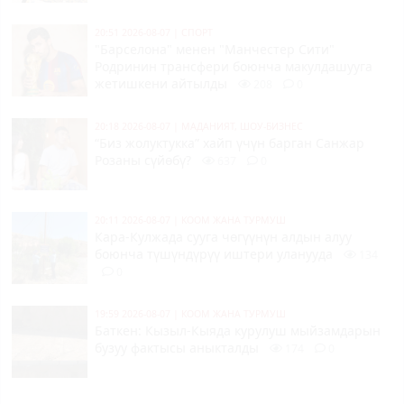
20:51 2026-08-07
|
СПОРТ
"Барселона" менен "Манчестер Сити"
Родринин трансфери боюнча макулдашууга
жетишкени айтылды
208
0
20:18 2026-08-07
|
МАДАНИЯТ, ШОУ-БИЗНЕС
“Биз жолуктукка” хайп үчүн барган Санжар
Розаны сүйөбү?
637
0
20:11 2026-08-07
|
КООМ ЖАНА ТУРМУШ
Кара-Кулжада сууга чөгүүнүн алдын алуу
боюнча түшүндүрүү иштери уланууда
134
0
19:59 2026-08-07
|
КООМ ЖАНА ТУРМУШ
Баткен: Кызыл-Кыяда курулуш мыйзамдарын
бузуу фактысы аныкталды
174
0