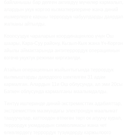
байланышы бар делген активдүү мүчөлөр кармалып,
алардын укук коргоо кызматкерлерине жана диний
ишмерлерге каршы террордук чабуулдарды даярдап
жатканы айтылды.
Коопсуздук чараларын координациялоо үчүн Ош
шаары, Кара-Суу району, Кызыл-Кыя жана Үч-Коргон
айылы аймактарында антитеррордук операциянын
өзгөчө укуктук режими киргизилди.
Атайын операциянын жыйынтыгында террордук
кылмыштарды даярдоого шектелген 31 адам
кармалган. Алардын 11и Ош облусунда, ал эми 20сы
Баткен облусунда кармалганы маалымдалды.
Тинтүү иштеринде диний-экстремисттик адабияттар,
экстремисттик мазмундагы электрондук маалымат
ташуучулар, каттоодон өтпөгөн төрт ок атуучу курал,
террордук уюмдардын символикасы жана чет
өлкөлөрдөгү террордук түзүмдөрдү каржылоого