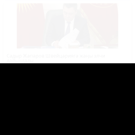
Садыр Жапаров Швейцарияга жаңы элчи
дайындады