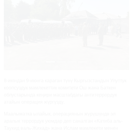
Previous
Next
8-июндан 9-июнга караган түнү Кыргызстандын Улуттук
коопсуздук мамлекеттик комитети Ош жана Баткен
облустарында кеңири масштабдагы антитеррордук
атайын операция жүргүздү.
Маалыматка ылайык, операциянын жүрүшүндө эл
аралык террордук уюмдар деп саналган «Катиба аль-
Таухид валь-Жихад» жана Ислам мамлекети менен