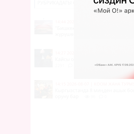
РУБРИКАДАГЫ СОҢКУ КАБАРЛАР
14:44 2026-08-07
|
КООМ ЖАНА ТУР
"Бишкек аренанын" ичинде атча
жүрүшөт
(видео)
31
0
14:27 2026-08-07
|
САЯСАТ
Кайсы облустун губернатору эң
2291
0
14:15 2026-08-07
|
КООМ ЖАНА ТУР
Кыргызстанда 8 миңден ашык б
оруну бар
96
0