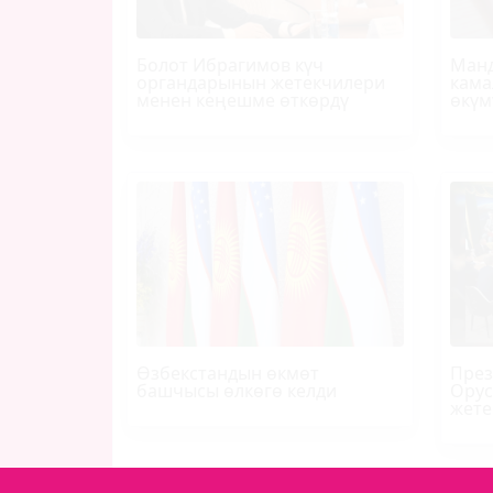
Болот
Ибрагимов
күч
Манд
органдарынын жетекчилери
кама
менен кеңешме өткөрдү
өкүм
Өзбекстандын өкмөт
През
башчысы өлкөгө келди
Орус
жете