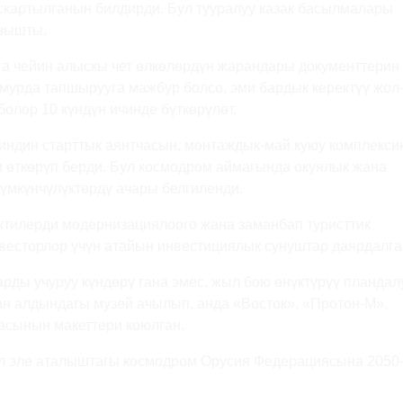
скартылганын билдирди. Бул тууралуу казак басылмалары
зышты.
га чейин алыскы чет өлкөлөрдүн жарандары документтерин 
 мурда тапшырууга мажбур болсо, эми бардык керектүү жол
болор 10 күндүн ичинде бүткөрүлөт.
индин старттык аянтчасын, монтаждык-май куюу комплекси
 өткөрүп берди. Бул космодром аймагында окуялык жана
мүмкүнчүлүктөрдү ачары белгиленди.
тилерди модернизациялоого жана заманбап туристтик
нвесторлор үчүн атайын инвестициялык сунуштар даярдалга
рды учуруу күндөрү гана эмес, жыл бою өнүктүрүү пландал
н алдындагы музей ачылып, анда «Восток», «Протон-М»,
тасынын макеттери коюлган.
ул эле аталыштагы космодром Орусия Федерациясына 2050