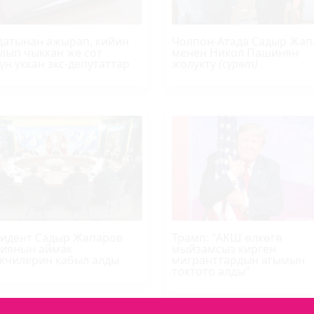
атынан ажырап, кийин
Чолпон-Атада Садыр Жап
лып чыккан же сот
менен Никол Пашинян
үн уккан экс-депутаттар
жолукту
(сүрөт)
идент Садыр Жапаров
Трамп
: "АКШ өлкөгө
иянын аймак
мыйзамсыз кирген
кчилерин кабыл алды
мигранттардын агымын
токтото алды"