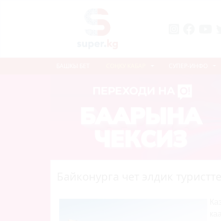
БАШКЫ БЕТ
СОҢКУ КАБАР
СУПЕР-ИНФО
Байконурга чет элдик туристт
Ка
ка