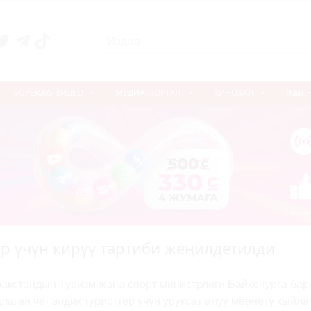
SUPER.KG ВИДЕО
МЕДИА-ПОРТАЛ
КИНОЗАЛ
ЖЫЛ
ер үчүн кирүү тартиби жеңилдетилди
закстандын Туризм жана спорт министрлиги Байконурга бар
алаган чет элдик туристтер үчүн уруксат алуу мөөнөтү кыйла