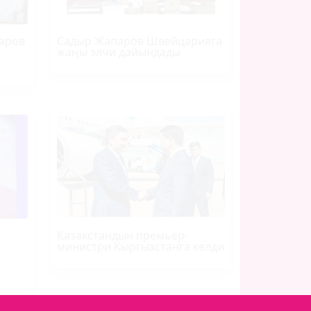
аров
Садыр Жапаров Швейцарияга
жаңы элчи дайындады
Казакстандын премьер-
министри Кыргызстанга келди