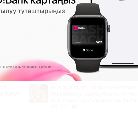
МУШ
14:05 2026-08-07
|
САЯСАТ
ндар
Мандатынан ажырап, кийин камал
чыккан же сот өкүмүн уккан экс-
депутаттар
297
0
13:44 2026-08-07
|
СУПЕР-ИНФО
 жаш?
Кантип сүйүү керектигин билбег
Ким Хе Юн
108
0
МУШ
13:43 2026-08-07
|
КООМ ЖАНА ТУРМУШ
ош жумуш
Өзбекстандан импорттолгон 24 тон
пияз өлкөгө киргизилген жок
(видео
157
0