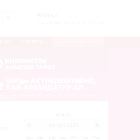
Кирүү
Сыр сөзүм кандай эле?
Каттоо
НААМА
СУПЕРСТАН
ИНФОРМАЦИЯ О РЕКЛАМЕ
АРХИВ
Август
2026
ууну
Дш
Шш
Шр
Бш
Жм
Иш
Жш