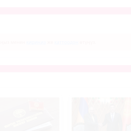
ыңыз менен
кириңиз
же
каттоодон
өтүңүз.