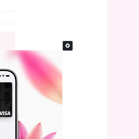
рмышева
6-2026