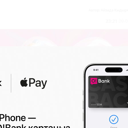
Автор:
Айзада Кыды
23:21
09-0