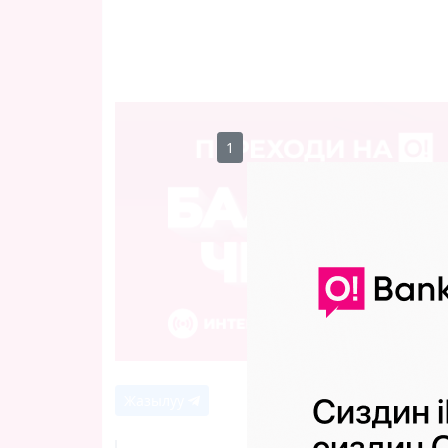
0
Жазылуу