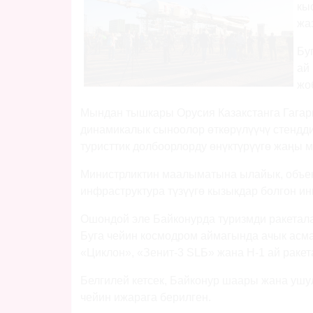
кы
жа
Бу
ай
жо
Мындан тышкары Орусия Казакстанга Гагар
динамикалык сыноолор өткөрүлүүчү стендди
туристтик долбоорлорду өнүктүрүүгө жаңы 
Министрликтин маалыматына ылайык, объек
инфраструктура түзүүгө кызыкдар болгон и
Ошондой эле Байконурда туризмди ракетала
Буга чейин космодром аймагында ачык асма
«Циклон», «Зенит-3 SLБ» жана Н-1 ай раке
Белгилей кетсек, Байконур шаары жана уш
чейин ижарага берилген.