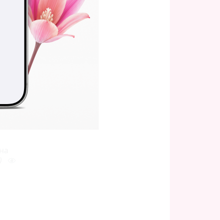
ып
ен
на
)