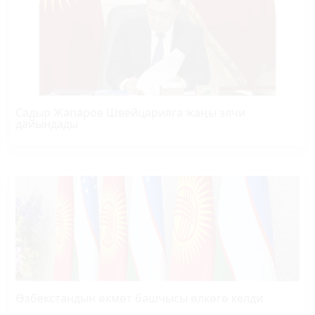
Садыр Жапаров Швейцарияга жаңы элчи
дайындады
Өзбекстандын өкмөт башчысы өлкөгө келди