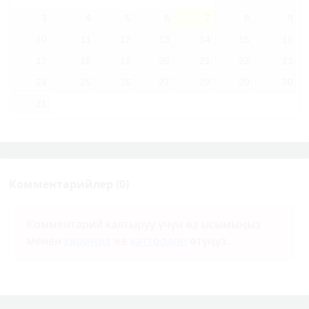
3
4
5
6
7
8
9
10
11
12
13
14
15
16
17
18
19
20
21
22
23
24
25
26
27
28
29
30
31
Комментарийлер (0)
Комментарий калтыруу үчүн өз ысымыңыз
менен
кириңиз
же
каттоодон
өтүңүз.