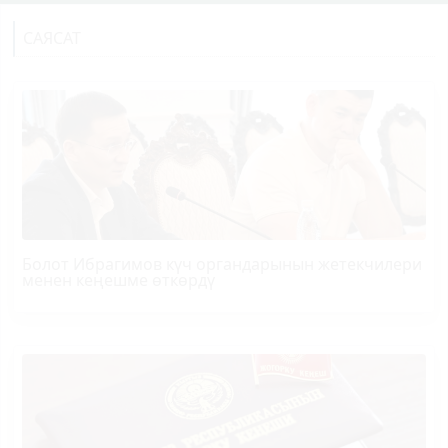
САЯСАТ
Болот
Ибрагимов
күч органдарынын жетекчилери
менен кеңешме өткөрдү