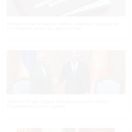
Мандатынан ажырап, кийин камалып чыккан же
сот өкүмүн уккан экс-депутаттар
Чолпон-Атада Садыр Жапаров менен Никол
Пашинян жолукту
(сүрөт)