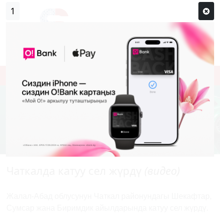
0
Кирүү
Сыр сөзүм кандай эле?
Каттоо
Чаткалда катуу сел жүрдү
(видео)
Жалал-Абад облусунун Чаткал районундагы Шекафтар,
Сумсар жана Биримдик айылдарында катуу сел жүрдү.