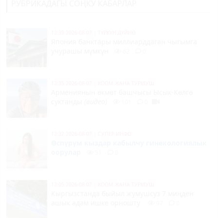
РУБРИКАДАГЫ СОҢКУ КАБАРЛАР
12:39 2026-08-07
|
ТҮРКҮН ДҮЙНӨ
Япония банктары миллиарддаган чыгымга
учурашы мүмкүн
62
0
12:35 2026-08-07
|
КООМ ЖАНА ТУРМУШ
Армениянын өкмөт башчысы Ысык-Көлгө
суктанды
(видео)
101
0
12:32 2026-08-07
|
СУПЕР-ИНФО
Өспүрүм кыздар кабылчу гинекологиялык
оорулар
51
0
12:05 2026-08-07
|
КООМ ЖАНА ТУРМУШ
Кыргызстанда быйыл жумушсуз 7 миңден
ашык адам ишке орношту
97
0