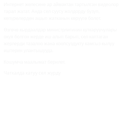
Интернет желесине ар аймактан тартылган видеолор
тарап жатат. Анда сел суусу жолдорду бузуп,
көпүрөлөрдөн ашып жатканын көрүүгө болот.
Өзгөчө кырдаалдар министрлигинин куткаруучулары
окуя болгон жерде иш алып барып, сел каптаган
жерлерди тазалоо жана коопсуздукту камсыз кылуу
иштерин улантышууда.
Кошумча маалымат берилет.
Чаткалда катуу сел жүрдү