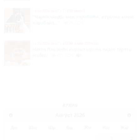
12:04 2026-08-07
|
СУПЕР-ИНФО
“Чарыкчанды мен карабайм, өтүкчөн мени
карабайт...”
78
0
11:53 2026-08-07
|
КООМ ЖАНА ТУРМУШ
Никол Пашинян кыргыз ырына видео тартты
(видео)
431
0
АРХИВ
Август
2026
Дш
Шш
Шр
Бш
Жм
Иш
Жш
1
2