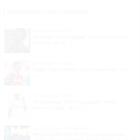
РУБРИКАДАГЫ СОҢКУ КАБАРЛАР
23:45 2026-08-06
|
СПОРТ
Винисиус "Реал Мадрид" менен келишимин
узартты
236
0
23:40 2026-08-06
|
СПОРТ
Родри "Барселонага" өтүүгө жакынбы?
211
0
23:29 2026-08-06
|
СПОРТ
Ян Диоманде "Реал Мадриддин" жаңы
оюнчусу болду
240
0
22:12 2026-08-06
|
ТҮРКҮН ДҮЙНӨ
Meta'нын ЖИ-агенти тест учурунда башка