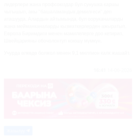
лидерлери жана профсоюздар бул сунушка каршы
чыгышып, аны "башаламандык демилгеси" деп
аташууда. Алардын айтымында, бул ооруканаларды
жана мейманканаларды кызматкерлерден ажыратып,
Европа Биримдиги менен мамилелерге доо кетирип,
Швейцарияны обочолонтуп коюшу мүмкүн.
Учурда өлкөдө болжол менен 9,1 миллион калк жашайт.
16:41
14-06-2026
Жазылуу