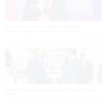
Трамп
: "АКШ өлкөгө мыйзамсыз кирген
мигранттардын агымын токтото алды"
Казакстандын премьер-министри Кыргызстанга
келди