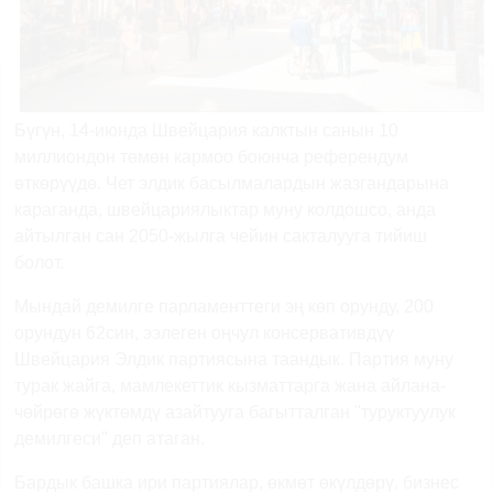
Бүгүн, 14-июнда Швейцария калктын санын 10
миллиондон төмөн кармоо боюнча референдум
өткөрүүдө. Чет элдик басылмалардын жазгандарына
караганда, швейцариялыктар муну колдошсо, анда
айтылган сан 2050-жылга чейин сакталууга тийиш
болот.
Мындай демилге парламенттеги эң көп орунду, 200
орундун 62син, ээлеген оңчул консервативдүү
Швейцария Элдик партиясына таандык. Партия муну
турак жайга, мамлекеттик кызматтарга жана айлана-
чөйрөгө жүктөмдү азайтууга багытталган "туруктуулук
демилгеси" деп атаган.
Бардык башка ири партиялар, өкмөт өкүлдөрү, бизнес