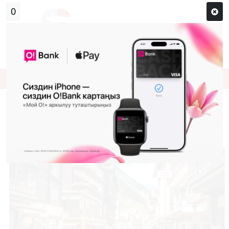
0
Кирүү
Сыр сөзүм кандай эле?
Каттоо
Швейцария калктын санын чектөө
боюнча референдум өткөрүүдө