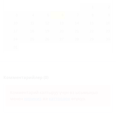
1
2
3
4
5
6
7
8
9
10
11
12
13
14
15
16
17
18
19
20
21
22
23
24
25
26
27
28
29
30
31
Комментарийлер (0)
Комментарий калтыруу үчүн өз ысымыңыз
менен
кириңиз
же
каттоодон
өтүңүз.