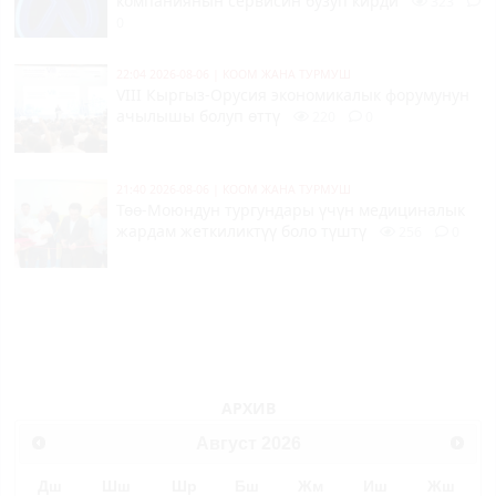
компаниянын сервисин бузуп кирди
323
0
22:04 2026-08-06
|
КООМ ЖАНА ТУРМУШ
VIII Кыргыз-Орусия экономикалык форумунун
ачылышы болуп өттү
220
0
21:40 2026-08-06
|
КООМ ЖАНА ТУРМУШ
Төө-Моюндун тургундары үчүн медициналык
жардам жеткиликтүү боло түштү
256
0
АРХИВ
Август
2026
Дш
Шш
Шр
Бш
Жм
Иш
Жш