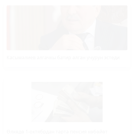
Касымалиев алгачкы батир алган учурун эстеди
Өлкөдө 1-октябрдан тарта пенсия көбөйөт